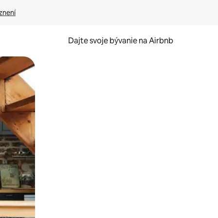
znení
Dajte svoje bývanie na Airbnb
kúmať pomocou dotykových gest či potiahnutia prstom.