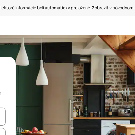
iektoré informácie boli automaticky preložené. 
Zobraziť v pôvodnom 
a
rechádzať pomocou klávesov so šípkami nahor a nadol alebo ich pres