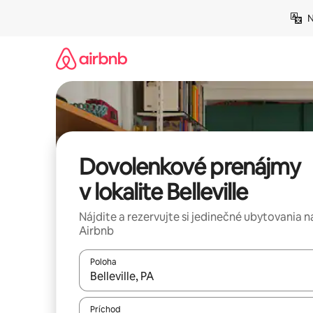
Preskočiť
N
na
obsah.
Dovolenkové prenájmy
v lokalite Belleville
Nájdite a rezervujte si jedinečné ubytovania n
Airbnb
Poloha
Keď budú výsledky k dispozícii, môžete si ich p
Príchod