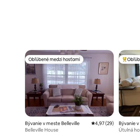
Obľúbené medzi hosťami
Obľúb
Obľúbené medzi hosťami
Najobľúb
Bývanie v meste Belleville
Priemerné ohodnotenie
4,97 (29)
Bývanie v 
Belleville House
Útulná ho