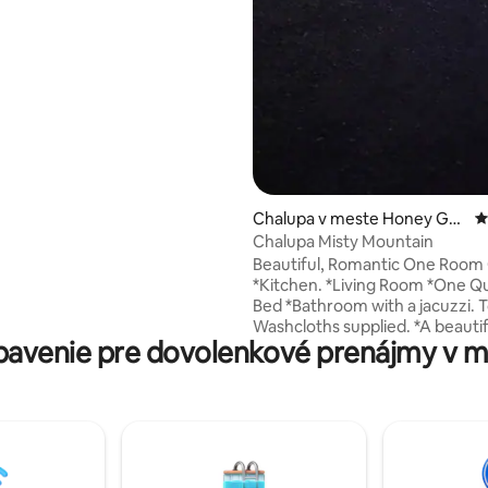
vnika!
Chalupa v meste Honey Gro
P
ve
Chalupa Misty Mountain
Beautiful, Romantic One Room
*Kitchen. *Living Room *One Queen Size
Bed *Bathroom with a jacuzzi. Towels and
Washcloths supplied. *A beauti
avenie pre dovolenkové prenájmy v mes
porch to relax and see some a
sunrises. *Outside Cooking areas. Fire
Place and Grill. Wood & Gas supplied. * No
pets allowed. A beautiful place to take it
easy at this unique and tranquil
Tucked back in the foot hills of
Mountain where there are public