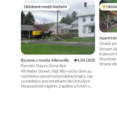
Obľúbené medzi hosťami
Obľúb
Obľúbené medzi hosťami
Najobľúb
Apartmán 
Útulok pri
Stream Si
krásnom Big
Mountain
Bývanie v meste Allensville
Priemerné ohodnotenie 
4,94 (203)
strane o
Penzión Dayze Gone Bye
Nachádzam
49 Water Street. Náš 160-ročný dom sa
trás, cykl
nachádza uprostred amišskej krajiny a je
Lake, št
vyzdobený pozostatkami dní minulých.
miestneho
Na poschodí nájdete 2 spálne a futón v
hospodárskych z
jednej z 2 obývacích izieb na prízemí, kde
malý poko
sa pohodlne vyspí 6 osôb. Plne vybavená
posedenie
kuchyňa, súkromné Wi-Fi, uteráky,
S'mores s
uteráky a posteľná bielizeň v cene. Dve
čistá, rel
verandy na oddych a sledovanie
niečo pot
amišských kočíkov. Naše podnikanie v