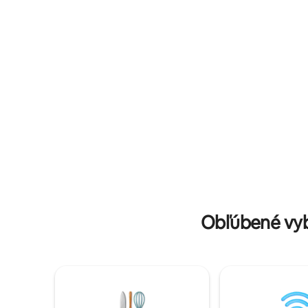
strane trá
Dayze Gone ‌ Carinion Rides je hneď
vedľa a je k dispozícii na malebnú
prehliadku, vychutnanie si našich zvierat
alebo posedenie pri potoku. Džús a káva
sú k dispozícii.
Obľúbené vyb