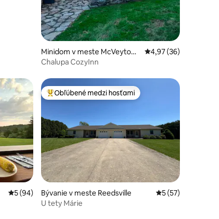
Minidom v meste McVeytow
Priemerné ohodnotenie
4,97 (36)
n
Chalupa CozyInn
Obľúbené medzi hosťami
Najobľúbenejšie medzi hosťami
notení: 41
Priemerné ohodnotenie 5 z 5, počet hodnotení: 94
5 (94)
Bývanie v meste Reedsville
Priemerné ohodnot
5 (57)
U tety Márie