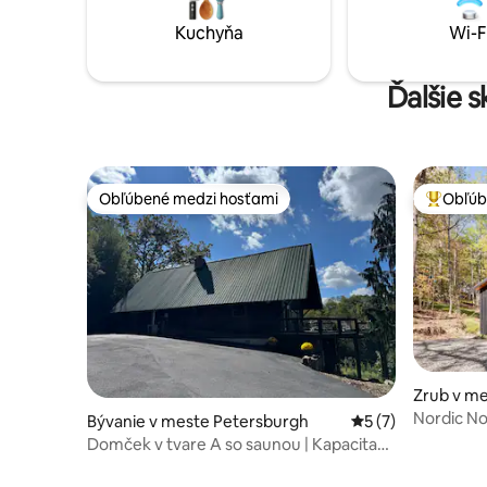
Kuchyňa
Wi-F
Ďalšie s
Obľúbené medzi hosťami
Obľúb
Obľúbené medzi hosťami
Najobľúb
Zrub v me
Nordic No
Bývanie v meste Petersburgh
Priemerné ohodnot
5 (7)
lesa + nab
Domček v tvare A so saunou | Kapacita
10 osôb | Blízko PSU