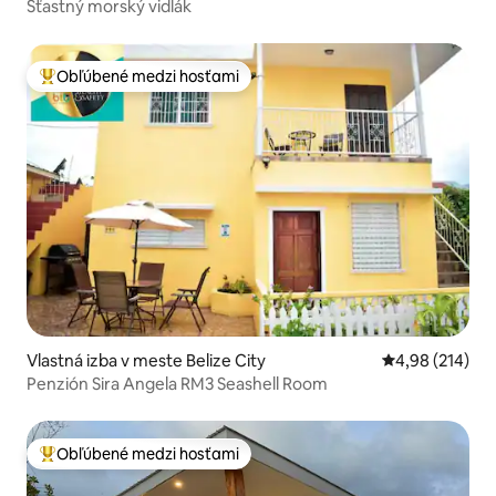
Šťastný morský vidlák
Obľúbené medzi hosťami
Najobľúbenejšie medzi hosťami
Vlastná izba v meste Belize City
Priemerné ohod
4,98 (214)
Penzión Sira Angela RM3 Seashell Room
Obľúbené medzi hosťami
Najobľúbenejšie medzi hosťami