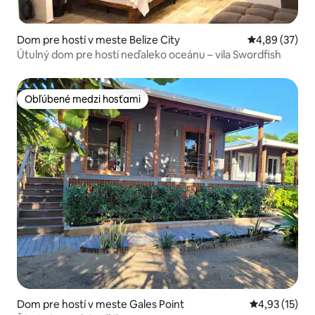
Dom pre hostí v meste Belize City
Priemerné oho
4,89 (37)
Útulný dom pre hostí neďaleko oceánu – vila Swordfish
Obľúbené medzi hosťami
Obľúbené medzi hosťami
Dom pre hostí v meste Gales Point
Priemerné oh
4,93 (15)