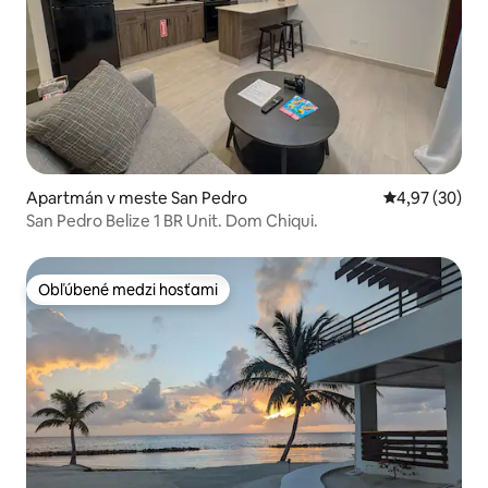
Apartmán v meste San Pedro
Priemerné oho
4,97 (30)
San Pedro Belize 1 BR Unit. Dom Chiqui.
Obľúbené medzi hosťami
Obľúbené medzi hosťami