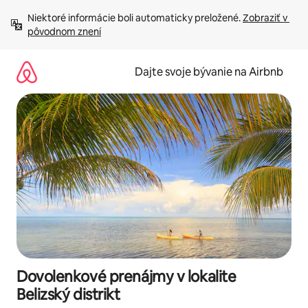
Preskočiť
Niektoré informácie boli automaticky preložené. 
Zobraziť v 
na
pôvodnom znení
obsah.
Dajte svoje bývanie na Airbnb
Dovolenkové prenájmy v lokalite
Belizský distrikt