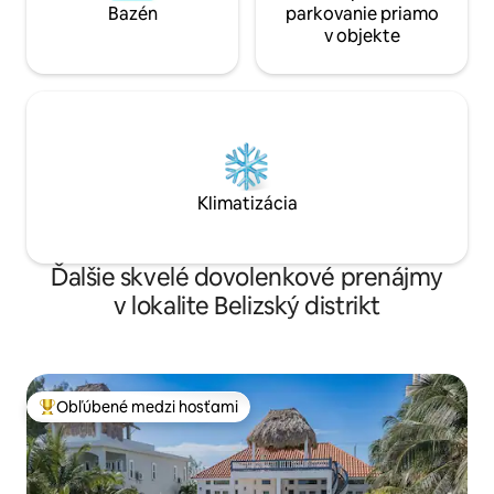
Bazén
parkovanie priamo
v objekte
Klimatizácia
Ďalšie skvelé dovolenkové prenájmy
v lokalite Belizský distrikt
Obľúbené medzi hosťami
Najobľúbenejšie medzi hosťami