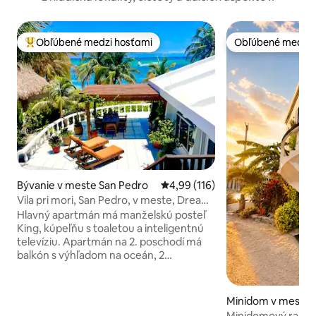
Obľúbené medzi hosťami
Obľúbené medzi 
Najobľúbenejšie medzi hosťami
Obľúbené medzi 
Bývanie v meste San Pedro
Priemerné ohodnotenie 4,99 z 5
4,99 (116)
Vila pri mori, San Pedro, v meste, Dream
Casa
Hlavný apartmán má manželskú posteľ
King, kúpeľňu s toaletou a inteligentnú
televíziu. Apartmán na 2. poschodí má
balkón s výhľadom na oceán, 2
manželské postele, kúpeľňu s toaletou,
televízor, malú chladničku a kanvicu na
kávu. Tretia spálňa má 2 samostatné
Minidom v meste 
postele, ktoré možno premeniť na
Minidomový raj – 