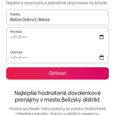
Nájdite a rezervujte si jedinečné ubytovania na Airbnb
Poloha
Keď budú výsledky k dispozícii, môžete si ich prechádzať pom
Príchod
Odchod
Hľadať
Najlepšie hodnotené dovolenkové
prenájmy v meste Belizský distrikt
Hostia sa zhodli: tieto pobyty sú vysoko hodnotené
z hľadiska lokality, čistoty a ďalších aspektov.