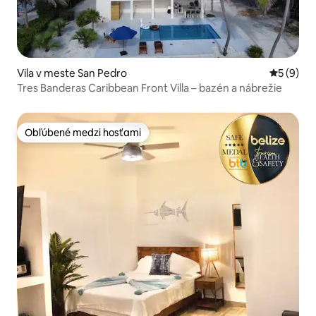
Vila v meste San Pedro
Priemerné
5 (9)
Tres Banderas Caribbean Front Villa – bazén a nábrežie
Obľúbené medzi hosťami
Obľúbené medzi hosťami