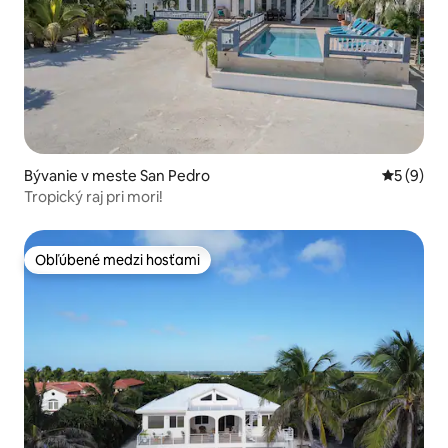
Bývanie v meste San Pedro
Priemerné
5 (9)
Tropický raj pri mori!
Obľúbené medzi hosťami
Obľúbené medzi hosťami