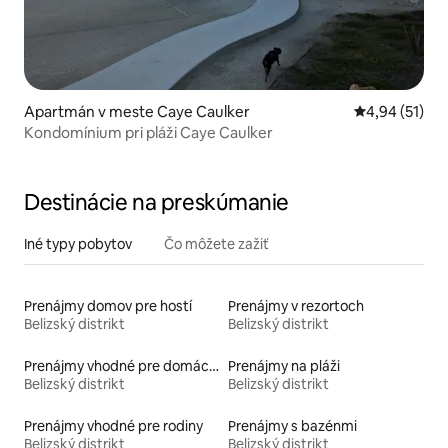
Apartmán v meste Caye Caulker
Priemerné oho
4,94 (51)
Kondomínium pri pláži Caye Caulker
Destinácie na preskúmanie
Iné typy pobytov
Čo môžete zažiť
Prenájmy domov pre hostí
Prenájmy v rezortoch
Belizský distrikt
Belizský distrikt
Prenájmy vhodné pre domáce zvieratá
Prenájmy na pláži
Belizský distrikt
Belizský distrikt
Prenájmy vhodné pre rodiny
Prenájmy s bazénmi
Belizský distrikt
Belizský distrikt