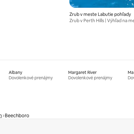
Zrub v meste Labutie pohľady
Zrub v Perth Hills | Výhľad na m
terasa pri bazéne
Albany
Margaret River
Ma
Dovolenkové prenájmy
Dovolenkové prenájmy
Do
n
Beechboro