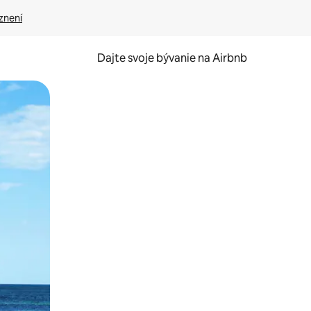
znení
Dajte svoje bývanie na Airbnb
kúmať pomocou dotykových gest či potiahnutia prstom.