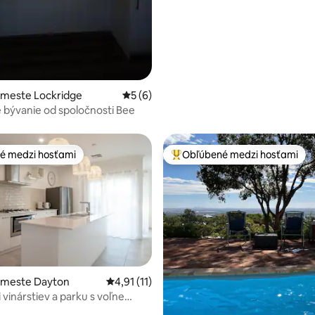
vonkajším priestorom
 meste Lockridge
Priemerné ohodnotenie 5 z 5, počet ho
5 (6)
 bývanie od spoločnosti Bee
é medzi hosťami
Obľúbené medzi hosťami
é medzi hosťami
Najobľúbenejšie medzi hosťami
 4,92 z 5, počet hodnotení: 13
v meste Dayton
Priemerné ohodnotenie 4,91 z 5, počet hod
4,91 (11)
i vinárstiev a parku s voľne
vieratami | Moderný štýl