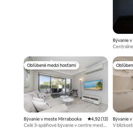
Bývanie v
Centrálne
Obľúbené medzi hosťami
Obľúben
Obľúbené medzi hosťami
Obľúben
Bývanie v meste Mirrabooka
Priemerné ohodnotenie
4,92 (13)
Bývanie 
Celé 3-spálňové bývanie v centre mesta
V blízkost
Mirrabooka
žijúcimi z