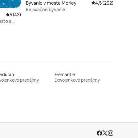
Bývanie v meste Morley
Priemerné ohodnoteni
4,5 (202)
Relaxačné bývanie
Priemerné ohodnotenie 5 z 5, počet hodnotení: 43
5 (43)
esto a
ndurah
Fremantle
volenkové prenájmy
Dovolenkové prenájmy