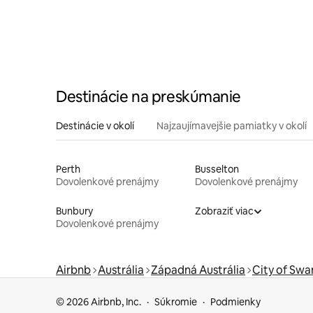
Destinácie na preskúmanie
Destinácie v okolí
Najzaujímavejšie pamiatky v okolí
Perth
Busselton
Dovolenkové prenájmy
Dovolenkové prenájmy
Bunbury
Zobraziť viac
Dovolenkové prenájmy
Airbnb
Austrália
Západná Austrália
City of Swa
© 2026 Airbnb, Inc.
Súkromie
Podmienky