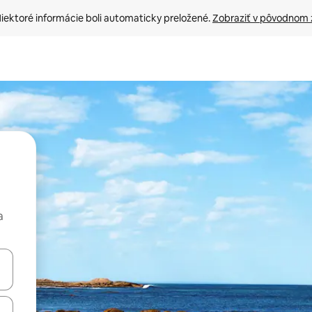
iektoré informácie boli automaticky preložené. 
Zobraziť v pôvodnom 
a
rechádzať pomocou klávesov so šípkami nahor a nadol alebo ich pres