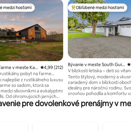
é medzi hosťami
Obľúbené medzi hosťami
é medzi hosťami
Najobľúbenejšie medzi hosťami
Bývanie v meste South Guil
P
 4,91 z 5, počet hodnotení: 23
farme v meste Kar
Priemerné ohodnotenie 4,99 z 5, počet hodn
4,99 (212)
dford
V blízkosti letiska ~ deti sú víta
rustikálny pobyt na farme
raňajky ~ labuť
Tento štýlový, moderný a vkus
ovníkovými a slivovými
 najlepšie z rustikálneho luxusu
zariadený dom v blízkosti oboch 
*
farme so sadom, ktorá sa
ideálny pre náročnú rodinu. Svojou
medzi slivovníkmi a eukalyptmi
úrovňou pohodlia a komfortu v
ills. Od ohromujúcich jarných
ohromí. Jeho vynikajúca poloh
venie pre dovolenkové prenájmy v m
 po letové ovocie zaliate
umožní preskúmať neďaleké úd
ohaté jesenné odtiene a
Valley. V blízkosti sa nachádza h
imy – každé ročné obdobie je v
mesto Guildford s mnohými
čné. V tomto útočisku
reštauráciami a kaviarňami pre
nom dizajnom znovu objavíte
rozpočty. ✔ V cene je zahrnuté aj
dnoduchého života. Zbierajte