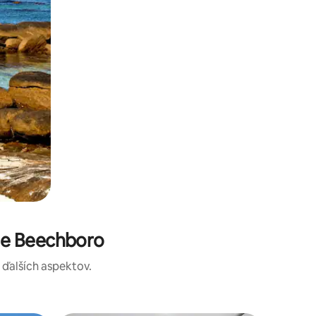
te Beechboro
a ďalších aspektov.