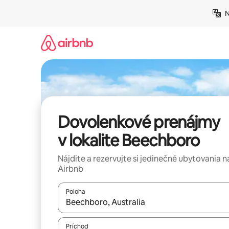
Preskočiť
N
na
obsah.
Dovolenkové prenájmy
v lokalite Beechboro
Nájdite a rezervujte si jedinečné ubytovania n
Airbnb
Poloha
Keď budú výsledky k dispozícii, môžete si ich p
Príchod