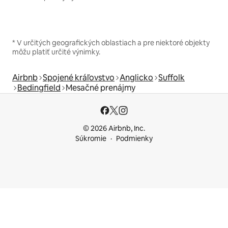
* V určitých geografických oblastiach a pre niektoré objekty
môžu platiť určité výnimky.
Airbnb
Spojené kráľovstvo
Anglicko
Suffolk
Bedingfield
Mesačné prenájmy
© 2026 Airbnb, Inc.
Súkromie
Podmienky