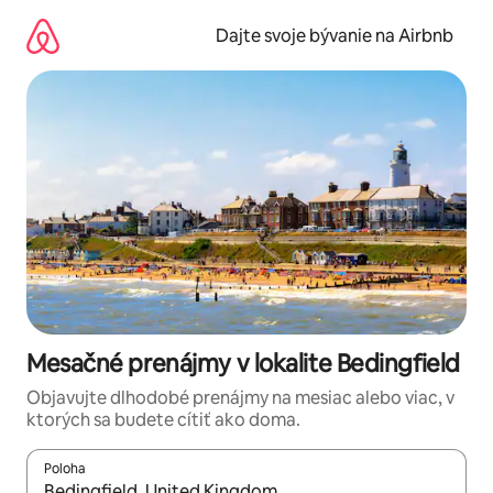
Preskočiť
na
Dajte svoje bývanie na Airbnb
obsah.
Mesačné prenájmy v lokalite Bedingfield
Objavujte dlhodobé prenájmy na mesiac alebo viac, v
ktorých sa budete cítiť ako doma.
Poloha
Keď budú výsledky k dispozícii, môžete si ich prechádzať pom