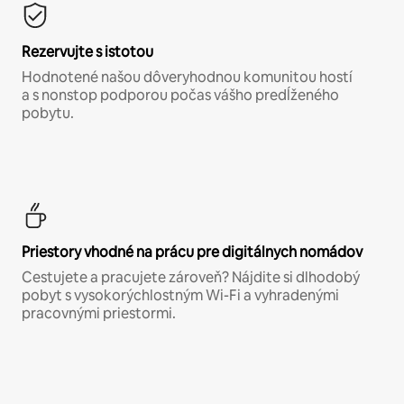
Rezervujte s istotou
Hodnotené našou dôveryhodnou komunitou hostí
a s nonstop podporou počas vášho predĺženého
pobytu.
Priestory vhodné na prácu pre digitálnych nomádov
Cestujete a pracujete zároveň? Nájdite si dlhodobý
pobyt s vysokorýchlostným Wi-Fi a vyhradenými
pracovnými priestormi.