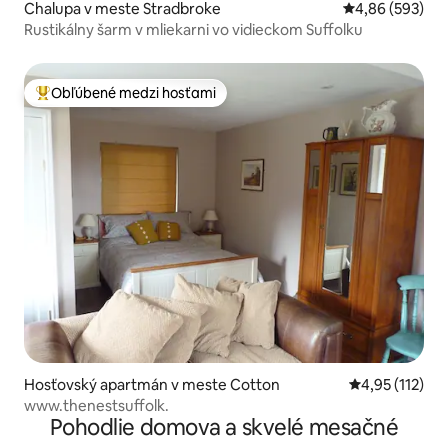
Chalupa v meste Stradbroke
Priemerné ohod
4,86 (593)
Rustikálny šarm v mliekarni vo vidieckom Suffolku
Obľúbené medzi hosťami
Najobľúbenejšie medzi hosťami
Hosťovský apartmán v meste Cotton
Priemerné oho
4,95 (112)
www.thenestsuffolk.
Pohodlie domova a skvelé mesačné