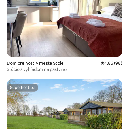
Dom pre hostí v meste Scole
Priemerné oho
4,86 (98)
Štúdio s výhľadom na pastvinu
Superhostiteľ
Superhostiteľ