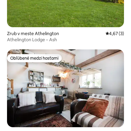
Zrub v meste Athelington
Priemerné oh
4,67 (3)
Athelington Lodge – Ash
Obľúbené medzi hosťami
Obľúbené medzi hosťami