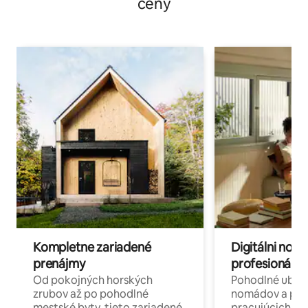
ceny
Kompletne zariadené
Digitálni nomá
prenájmy
profesionáli 
Od pokojných horských
Pohodlné ubyto
zrubov až po pohodlné
nomádov a pro
mestské byty, tieto zariadené
pracujúcich na 