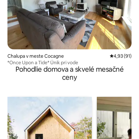
Chalupa v meste Cocagne
Priemerné oho
4,93 (91)
*Once Upon a Tide* Únik pri vode
Pohodlie domova a skvelé mesačné
ceny