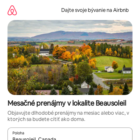
Preskočiť
na
Dajte svoje bývanie na Airbnb
obsah.
Mesačné prenájmy v lokalite Beausoleil
Objavujte dlhodobé prenájmy na mesiac alebo viac, v
ktorých sa budete cítiť ako doma.
Poloha
Keď budú výsledky k dispozícii, môžete si ich prechádzať pom