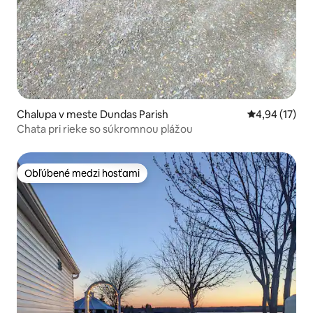
Chalupa v meste Dundas Parish
Priemerné oho
4,94 (17)
Chata pri rieke so súkromnou plážou
Obľúbené medzi hosťami
Obľúbené medzi hosťami