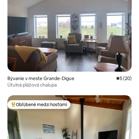
Bývanie v meste Grande-Digue
Priemerné 
5 (20)
Útulná plážová chalupa
Obľúbené medzi hosťami
Najobľúbenejšie medzi hosťami