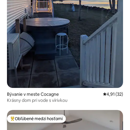
Bývanie v meste Cocagne
Priemerné oh
4,91 (32)
Krásny dom pri vode s vírivkou
Obľúbené medzi hosťami
Najobľúbenejšie medzi hosťami