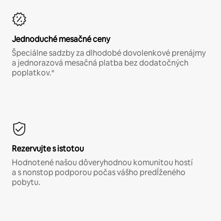
Jednoduché mesačné ceny
Špeciálne sadzby za dlhodobé dovolenkové prenájmy
a jednorazová mesačná platba bez dodatočných
poplatkov.*
Rezervujte s istotou
Hodnotené našou dôveryhodnou komunitou hostí
a s nonstop podporou počas vášho predĺženého
pobytu.