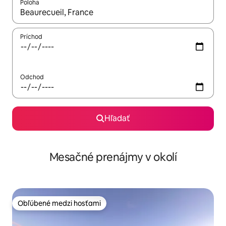
Poloha
Keď budú výsledky k dispozícii, môžete si ich prechádzať pom
Príchod
Odchod
Hľadať
Mesačné prenájmy v okolí
Obľúbené medzi hosťami
Obľúbené medzi hosťami