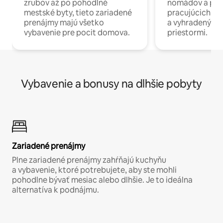
zrubov až po pohodlné
nomádov a pro
mestské byty, tieto zariadené
pracujúcich na 
prenájmy majú všetko
a vyhradenými
vybavenie pre pocit domova.
priestormi.
Vybavenie a bonusy na dlhšie pobyty
Zariadené prenájmy
Plne zariadené prenájmy zahŕňajú kuchyňu
a vybavenie, ktoré potrebujete, aby ste mohli
pohodlne bývať mesiac alebo dlhšie. Je to ideálna
alternatíva k podnájmu.