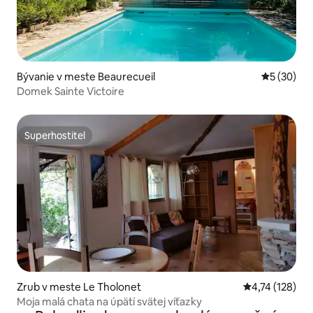
Bývanie v meste Beaurecueil
Priemerné 
5 (30)
Domek Sainte Victoire
Superhostiteľ
Superhostiteľ
Zrub v meste Le Tholonet
Priemerné oho
4,74 (128)
Moja malá chata na úpätí svätej víťazky