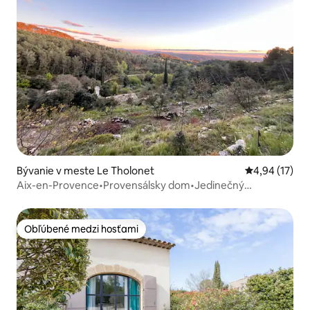
Bývanie v meste Le Tholonet
Priemerné oho
4,94 (17)
Aix-en-Provence•Provensálsky dom•Jedinečný
výhľad•Klimatizácia
Obľúbené medzi hosťami
Obľúbené medzi hosťami