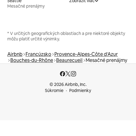
Seattle
Zobraziť viac
Mesačné prenájmy
* V určitých geografických oblastiach a pre niektoré objekty
môžu platiť určité výnimky.
Airbnb
Francúzsko
Provence-Alpes-Côte d'Azur
Bouches-du-Rhône
Beaurecueil
Mesačné prenájmy
© 2026 Airbnb, Inc.
Súkromie
Podmienky