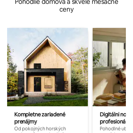
Pohodlie domova a skvelé mesačné
ceny
Kompletne zariadené
Digitálni nomá
prenájmy
profesionáli 
Od pokojných horských
Pohodlné ubyto