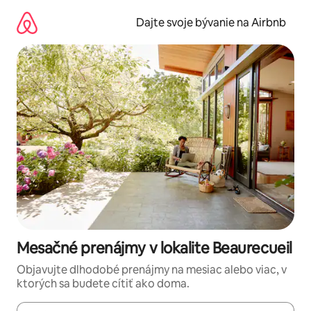
Preskočiť
na
Dajte svoje bývanie na Airbnb
obsah.
Mesačné prenájmy v lokalite Beaurecueil
Objavujte dlhodobé prenájmy na mesiac alebo viac, v
ktorých sa budete cítiť ako doma.