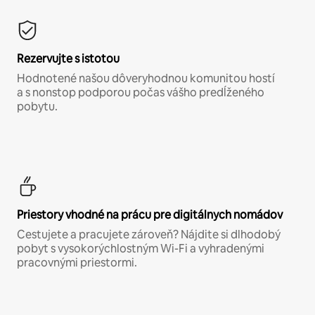
Rezervujte s istotou
Hodnotené našou dôveryhodnou komunitou hostí
a s nonstop podporou počas vášho predĺženého
pobytu.
Priestory vhodné na prácu pre digitálnych nomádov
Cestujete a pracujete zároveň? Nájdite si dlhodobý
pobyt s vysokorýchlostným Wi-Fi a vyhradenými
pracovnými priestormi.