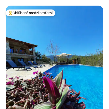
Obľúbené medzi hosťami
Najobľúbenejšie medzi hosťami