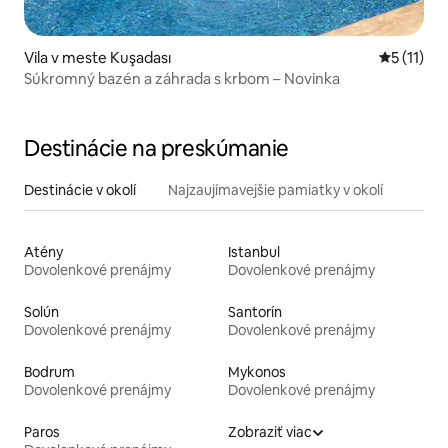
Vila v meste Kuşadası
Priemerné
5 (11)
Súkromný bazén a záhrada s krbom – Novinka
Destinácie na preskúmanie
Destinácie v okolí
Najzaujímavejšie pamiatky v okolí
Atény
Istanbul
Dovolenkové prenájmy
Dovolenkové prenájmy
Solún
Santorín
Dovolenkové prenájmy
Dovolenkové prenájmy
Bodrum
Mykonos
Dovolenkové prenájmy
Dovolenkové prenájmy
Paros
Zobraziť viac