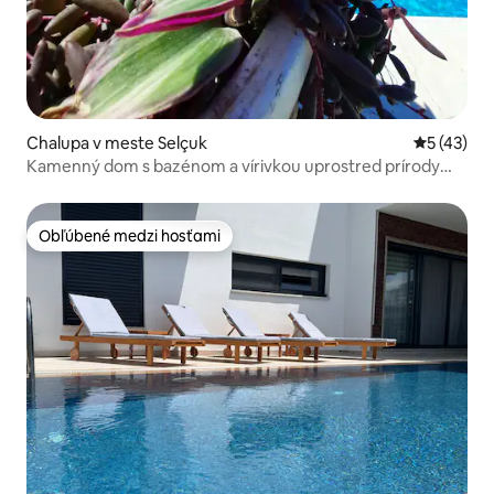
Chalupa v meste Selçuk
Priemerné 
5 (43)
Kamenný dom s bazénom a vírivkou uprostred prírody
(villa iksir)
Obľúbené medzi hosťami
Obľúbené medzi hosťami