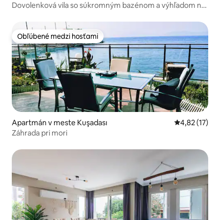
Dovolenková vila so súkromným bazénom a výhľadom na
more
Obľúbené medzi hosťami
Obľúbené medzi hosťami
Apartmán v meste Kuşadası
Priemerné oh
4,82 (17)
Záhrada pri mori