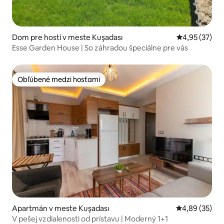
Dom pre hostí v meste Kuşadası
Priemerné oho
4,95 (37)
Esse Garden House | So záhradou špeciálne pre vás
Obľúbené medzi hosťami
Obľúbené medzi hosťami
Apartmán v meste Kuşadası
Priemerné oho
4,89 (35)
V pešej vzdialenosti od prístavu | Moderný 1+1