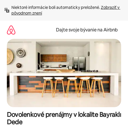
Preskočiť
Niektoré informácie boli automaticky preložené. 
Zobraziť v 
na
pôvodnom znení
obsah.
Dajte svoje bývanie na Airbnb
Dovolenkové prenájmy v lokalite Bayraklı
Dede