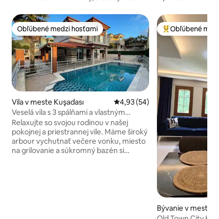
Obľúbené medzi hosťami
Obľúbené medz
Obľúbené medzi hosťami
Najobľúbenejšie 
Vila v meste Kuşadası
Priemerné ohodnotenie 4,93 z 
4,93 (54)
Veselá vila s 3 spálňami a vlastným
bazénom
Relaxujte so svojou rodinou v našej
pokojnej a priestrannej vile. Máme široký
arbour vychutnať večere vonku, miesto
na grilovanie a súkromný bazén si
môžete vychutnať v našej záhrade (patrí
len k nám, nie zdieľaný bazén).
Historické miesta k návšteve, pekné
pláže v blízkosti, štýlové bary a pulzujúci
nočný život na vás čaká v Kusadasi.
Alebo môžete len relaxovať a vychutnať
Bývanie v meste K
si náš bazén, s nápojom, ktorý pripravíte
Old Town City Hea