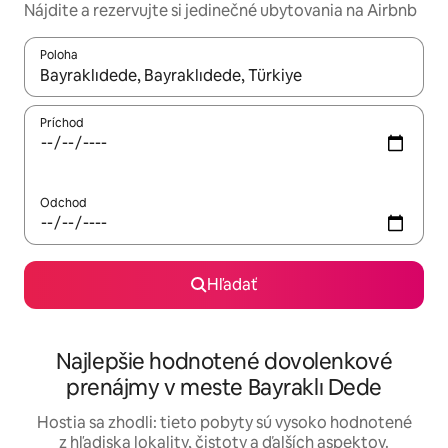
Nájdite a rezervujte si jedinečné ubytovania na Airbnb
Poloha
Keď budú výsledky k dispozícii, môžete si ich prechádzať pom
Príchod
Odchod
Hľadať
Najlepšie hodnotené dovolenkové
prenájmy v meste Bayraklı Dede
Hostia sa zhodli: tieto pobyty sú vysoko hodnotené
z hľadiska lokality, čistoty a ďalších aspektov.