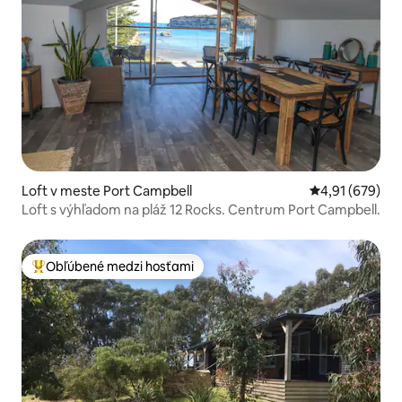
Loft v meste Port Campbell
Priemerné ohod
4,91 (679)
Loft s výhľadom na pláž 12 Rocks. Centrum Port Campbell.
Obľúbené medzi hosťami
Najobľúbenejšie medzi hosťami