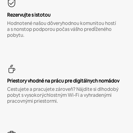
Rezervujte s istotou
Hodnotené našou dôveryhodnou komunitou hostí
a s nonstop podporou počas vášho predĺženého
pobytu.
Priestory vhodné na prácu pre digitálnych nomádov
Cestujete a pracujete zároveň? Nájdite si dlhodobý
pobyt s vysokorýchlostným Wi-Fi a vyhradenými
pracovnými priestormi.