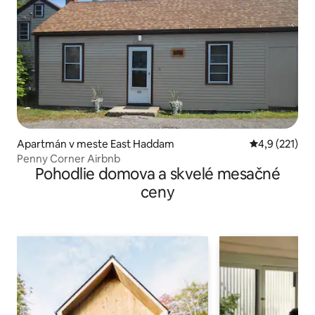
Apartmán v meste East Haddam
Priemerné oh
4,9 (221)
Penny Corner Airbnb
Pohodlie domova a skvelé mesačné
ceny