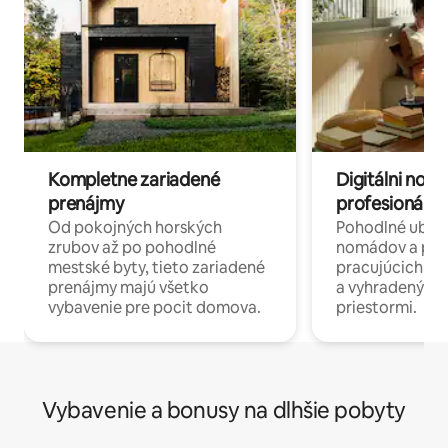
Kompletne zariadené
Digitálni nomá
prenájmy
profesionáli 
Od pokojných horských
Pohodlné ubyto
zrubov až po pohodlné
nomádov a pro
mestské byty, tieto zariadené
pracujúcich na 
prenájmy majú všetko
a vyhradenými
vybavenie pre pocit domova.
priestormi.
Vybavenie a bonusy na dlhšie pobyty