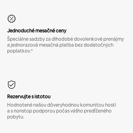
Jednoduché mesačné ceny
Špeciálne sadzby za dlhodobé dovolenkové prenájmy
a jednorazová mesačná platba bez dodatočných
poplatkov.*
Rezervujte s istotou
Hodnotené našou dôveryhodnou komunitou hostí
a s nonstop podporou počas vášho predĺženého
pobytu.