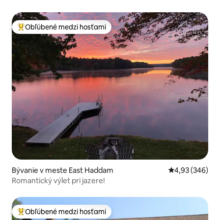
Obľúbené medzi hosťami
Najobľúbenejšie medzi hosťami
Bývanie v meste East Haddam
Priemerné ohod
4,93 (346)
Romantický výlet pri jazere!
Obľúbené medzi hosťami
Najobľúbenejšie medzi hosťami