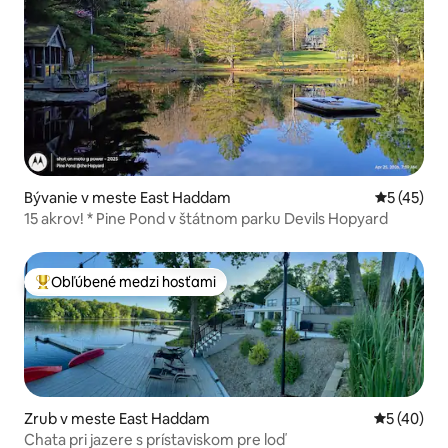
Bývanie v meste East Haddam
Priemerné 
5 (45)
15 akrov! * Pine Pond v štátnom parku Devils Hopyard
Obľúbené medzi hosťami
Najobľúbenejšie medzi hosťami
Zrub v meste East Haddam
Priemerné 
5 (40)
Chata pri jazere s prístaviskom pre loď