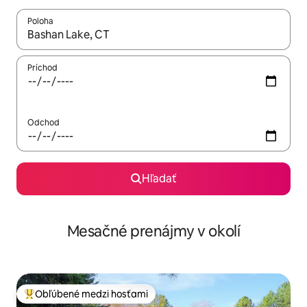
Poloha
Keď budú výsledky k dispozícii, môžete si ich prechádzať pom
Príchod
Odchod
Hľadať
Mesačné prenájmy v okolí
Obľúbené medzi hosťami
Najobľúbenejšie medzi hosťami