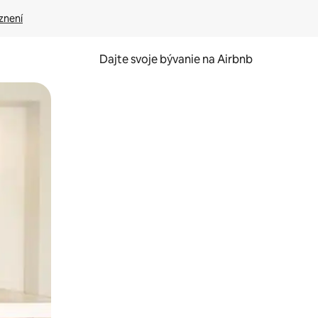
znení
Dajte svoje bývanie na Airbnb
kúmať pomocou dotykových gest či potiahnutia prstom.