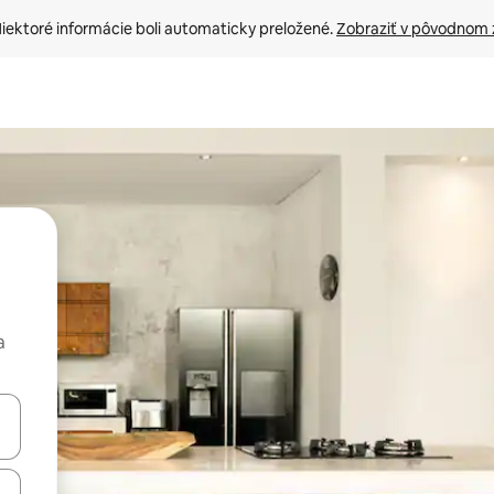
iektoré informácie boli automaticky preložené. 
Zobraziť v pôvodnom 
a
rechádzať pomocou klávesov so šípkami nahor a nadol alebo ich pres