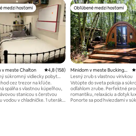
é medzi hosťami
Obľúbené medzi hosťami
é medzi hosťami
Obľúbené medzi hosťami
96 z 5, počet hodnotení: 1 730
 v meste Chalton
Priemerné ohodnotenie 4,8 z 5, počet hodn
4,8 (158)
Minidom v meste Buckingha
P
mshire
ý súkromný vidiecky pobyt
Lesný zrub s vlastnou vírivkou
tiska Luton
chod cez trezor na kľúče.
Vstúpte do sveta pokoja a súkr
 spálňa s vlastnou kúpeľňou,
odľahlom zrube. Perfektné pro
ávovou stanicou s čerstvou
romantiku, relaxáciu a dotyk lu
ou vodou v chladničke. 1 uterák
Ponorte sa pod hviezdami v sú
plus uterák poskytnutý.
vírivke, útulne sa usaďte pri ho
lúzie. Flexibilné časy
drevo, voňavého vzduchu na vi
/ odchodu môžu byť priamo
zvuku spevu vtákov. S pohodln
re sólo
manželskou posteľou, vybave
ov, v pešej vzdialenosti od
kúpeľňou, kuchynským kútom 
dedinskej krčmy, 15 km od
plynovým grilom. Obklopený malebnými