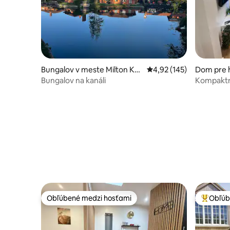
Bungalov v meste Milton Ke
Priemerné ohodnotenie 
4,92 (145)
Dom pre h
ynes
Bungalov na kanáli
Kompaktn
Obľúbené medzi hosťami
Obľúb
Obľúbené medzi hosťami
Najobľúb