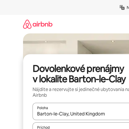
Preskočiť
N
na
obsah.
Dovolenkové prenájmy
v lokalite Barton-le-Clay
Nájdite a rezervujte si jedinečné ubytovania n
Airbnb
Poloha
Keď budú výsledky k dispozícii, môžete si ich p
Príchod