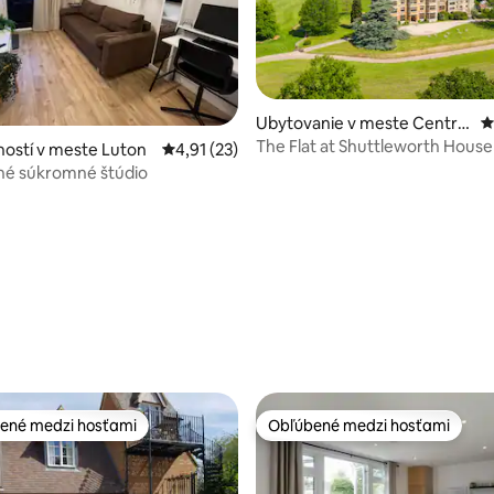
Ubytovanie v meste Central
P
Bedfordshire
The Flat at Shuttleworth House
4,92 z 5, počet hodnotení: 145
ostí v meste Luton
Priemerné ohodnotenie 4,91 z 5, počet hod
4,91 (23)
é súkromné štúdio
ené medzi hosťami
Obľúbené medzi hosťami
enejšie medzi hosťami
Obľúbené medzi hosťami