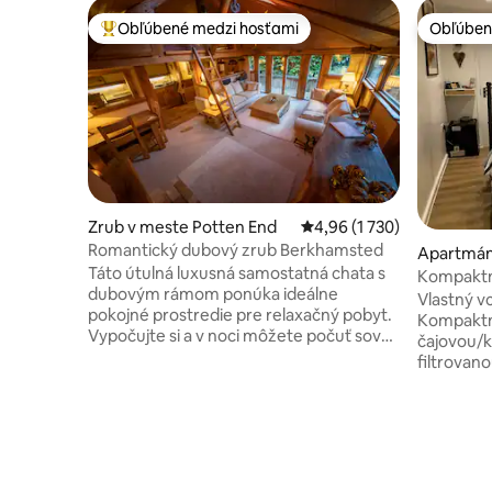
Obľúbené medzi hosťami
Obľúben
Najobľúbenejšie medzi hosťami
Obľúben
Zrub v meste Potten End
Priemerné ohodnotenie 4,
4,96 (1 730)
Romantický dubový zrub Berkhamsted
Apartmán
Táto útulná luxusná samostatná chata s
Kompaktn
dubovým rámom ponúka ideálne
9 m od le
Vlastný v
pokojné prostredie pre relaxačný pobyt.
Kompaktná
Vypočujte si a v noci môžete počuť sovy.
čajovou/k
Nachádza sa v blízkosti lesa Ashridge
filtrovan
patriaceho pod organizáciu National
na hosťa 
Trust a je ideálny pre milovníkov prírody,
Zatemňovacie ža
ale rovnako vhodný aj na romantický
príchodu
večer. 1,5 míle od neho sa nachádza
dohodnuté. Ideálna poloha p
obľúbené trhové mestečko
cestovateľ
Berkhamsted, ktoré ponúka
miestnej 