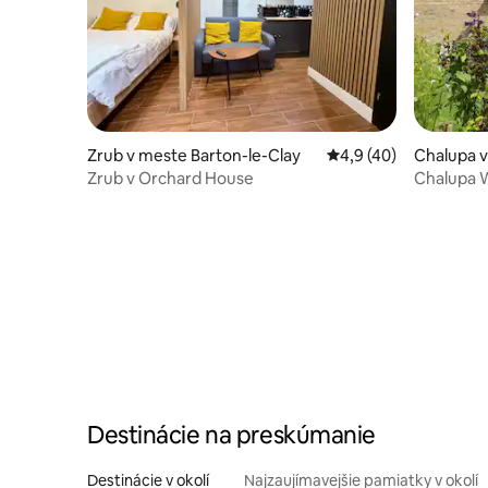
Zrub v meste Barton-le-Clay
Priemerné ohodnoteni
4,9 (40)
Chalupa v
Zrub v Orchard House
Chalupa W
Destinácie na preskúmanie
Destinácie v okolí
Najzaujímavejšie pamiatky v okolí