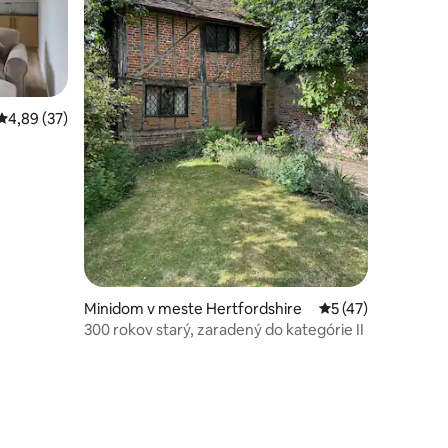
Priemerné ohodnotenie 4,89 z 5, počet hodnotení: 37
4,89 (37)
otení: 95
e
Minidom v meste Hertfordshire
Priemerné ohodnot
5 (47)
300 rokov starý, zaradený do kategórie II