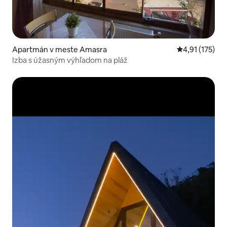
Apartmán v meste Amasra
Priemerné oho
4,91 (175)
Izba s úžasným výhľadom na pláž