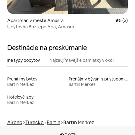
Apartmán v meste Amasra
Priemerné
5 (3)
Ubytovňa Boztepe Ada, Amasra
Destinácie na preskúmanie
Iné typy pobytov
Najzaujímavejšie pamiatky v okolí
Prenájmy bytov
Prenájmy bývaní s prístupom na pláž
Bartın Merkez
Bartın Merkez
Hotelové izby
Bartın Merkez
Airbnb
Turecko
Bartın
Bartın Merkez