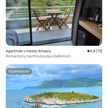
Apartmán v meste Amasra
Priemerné oh
4,9 (73)
Romanticky navrhnutá izba s balkónom
Superhostiteľ
Superhostiteľ