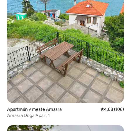
Apartmán v meste Amasra
Priemerné ohod
4,68 (106)
Amasra Doğa Apart 1