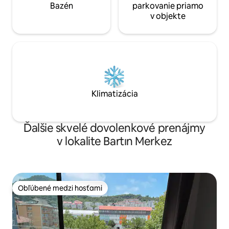
Bazén
parkovanie priamo
v objekte
Klimatizácia
Ďalšie skvelé dovolenkové prenájmy
v lokalite Bartın Merkez
Obľúbené medzi hosťami
Obľúbené medzi hosťami