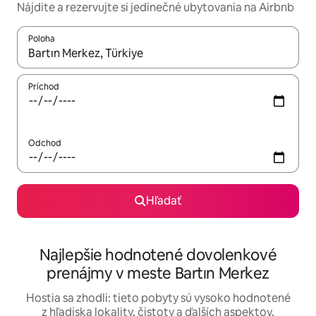
Nájdite a rezervujte si jedinečné ubytovania na Airbnb
Poloha
Keď budú výsledky k dispozícii, môžete si ich prechádzať pom
Príchod
Odchod
Hľadať
Najlepšie hodnotené dovolenkové
prenájmy v meste Bartın Merkez
Hostia sa zhodli: tieto pobyty sú vysoko hodnotené
z hľadiska lokality, čistoty a ďalších aspektov.