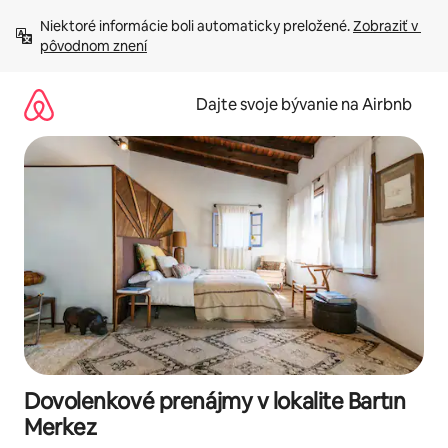
Preskočiť
Niektoré informácie boli automaticky preložené. 
Zobraziť v 
na
pôvodnom znení
obsah.
Dajte svoje bývanie na Airbnb
Dovolenkové prenájmy v lokalite Bartın
Merkez