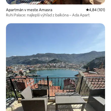
Apartmán v meste Amasra
Priemerné ohod
4,84 (101)
Ruhi Palace: najlepší výhľad z balkóna – Ada Apart