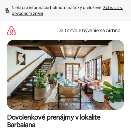
Preskočiť
Niektoré informácie boli automaticky preložené. 
Zobraziť v 
na
pôvodnom znení
obsah.
Dajte svoje bývanie na Airbnb
Dovolenkové prenájmy v lokalite
Barbaiana