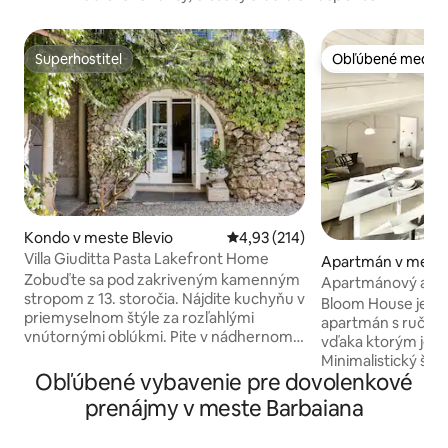
Superhostiteľ
Obľúbené medzi 
Superhostiteľ
Obľúbené medzi 
Kondo v meste Blevio
Priemerné ohodnotenie 4,93 z 5
4,93 (214)
Villa Giuditta Pasta Lakefront Home
Apartmán v meste
Zobuďte sa pod zakriveným kamenným
Milanese
Apartmánový apar
stropom z 13. storočia. Nájdite kuchyňu v
samoobslužné uby
Bloom House je mo
priemyselnom štýle za rozľahlými
apartmán s ručne 
vnútornými oblúkmi. Pite v nádhernom
vďaka ktorým je j
jazere a výhľad na hory zo tienistej
Minimalistický štý
hojdacej siete. Vstúpte priamo do jazera
Obľúbené vybavenie pre dovolenkové
dekoratívne rastli
Como zo slnečných záhradných terás.
príjemnú a relaxa
prenájmy v meste Barbaiana
CIR: 013026-CNI–00010 Prízemný dom je
vybavený všetký
súčasťou vily z 13. storočia, ktorú kúpil v
vybavením a je id