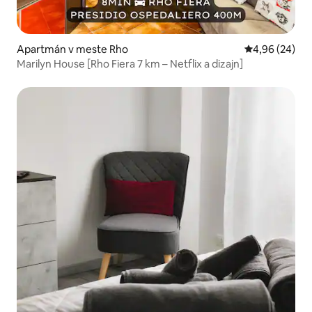
Apartmán v meste Rho
Priemerné oho
4,96 (24)
Marilyn House [Rho Fiera 7 km – Netflix a dizajn]