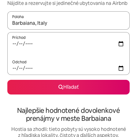
Nájdite a rezervujte si jedinečné ubytovania na Airbnb
Poloha
Keď budú výsledky k dispozícii, môžete si ich prechádzať pom
Príchod
Odchod
Hľadať
Najlepšie hodnotené dovolenkové
prenájmy v meste Barbaiana
Hostia sa zhodli: tieto pobyty sú vysoko hodnotené
z hľadiska lokality, čistoty a ďalších aspektov.