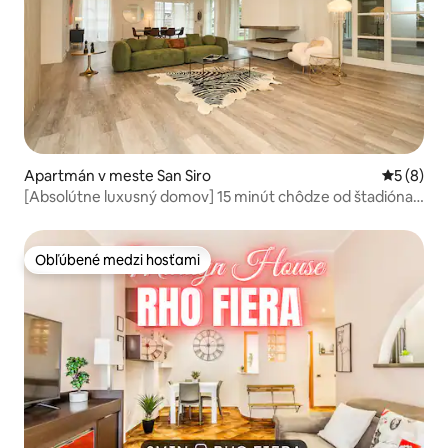
Apartmán v meste San Siro
Priemerné
5 (8)
[Absolútne luxusný domov] 15 minút chôdze od štadióna
SAN SIRO
Obľúbené medzi hosťami
Obľúbené medzi hosťami