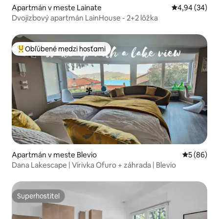
Apartmán v meste Lainate
Priemerné oho
4,94 (34)
Dvojizbový apartmán LainHouse - 2+2 lôžka
Obľúbené medzi hosťami
Najobľúbenejšie medzi hosťami
Apartmán v meste Blevio
Priemerné 
5 (86)
Dana Lakescape | Vírivka Ofuro + záhrada | Blevio
Superhostiteľ
Superhostiteľ