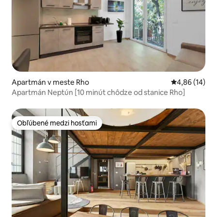
Apartmán v meste Rho
Priemerné oho
4,86 (14)
Apartmán Neptún [10 minút chôdze od stanice Rho]
Obľúbené medzi hosťami
Obľúbené medzi hosťami