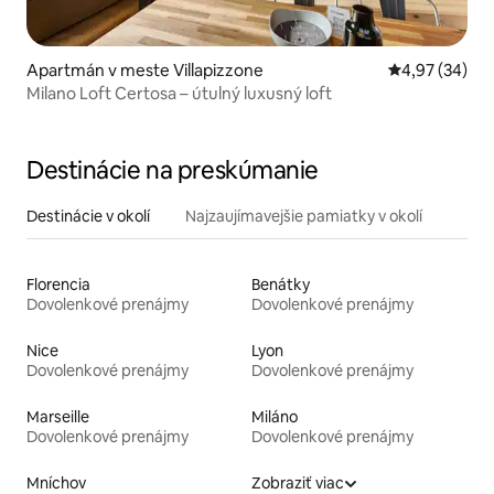
Apartmán v meste Villapizzone
Priemerné oho
4,97 (34)
Milano Loft Certosa – útulný luxusný loft
Destinácie na preskúmanie
Destinácie v okolí
Najzaujímavejšie pamiatky v okolí
Florencia
Benátky
Dovolenkové prenájmy
Dovolenkové prenájmy
Nice
Lyon
Dovolenkové prenájmy
Dovolenkové prenájmy
Marseille
Miláno
Dovolenkové prenájmy
Dovolenkové prenájmy
Mníchov
Zobraziť viac