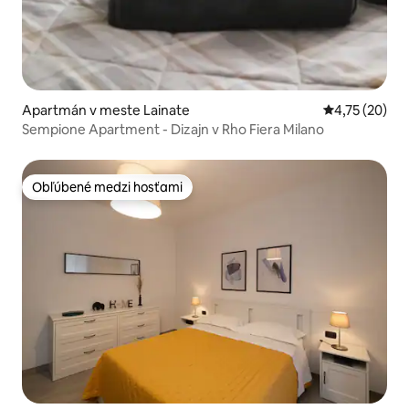
Apartmán v meste Lainate
Priemerné oho
4,75 (20)
Sempione Apartment - Dizajn v Rho Fiera Milano
Obľúbené medzi hosťami
Obľúbené medzi hosťami