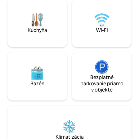
na noci plné zábavy. Ideálne pre rodiny a
občerstvenia a nového nonstop 
priateľov, ktorí hľadajú pohodlie, štýl a
kde si môžete vychutnať krásne mesto
spoločné chvíle. Až pre 22 hostí. Hostí
Alaminos. Ideálne 
prosíme, aby si priniesli vlastné uteráky a
priateľov na pres
toaletné potreby.
Kuchyňa
Wi-Fi
Bezplatné
Bazén
parkovanie priamo
v objekte
Klimatizácia