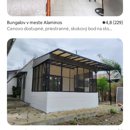
Bungalov v meste Alaminos
Priemerné oho
4,8 (229)
Cenovo dostupné, priestranné, skokový bod na sto
ostrovov