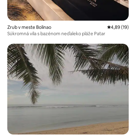
Zrub v meste Bolinao
Priemerné oho
4,89 (19)
Súkromná vila s bazénom neďaleko pláže Patar