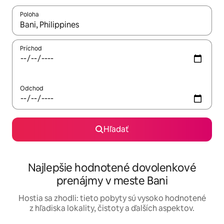
Poloha
Keď budú výsledky k dispozícii, môžete si ich prechádzať pom
Príchod
Odchod
Hľadať
Najlepšie hodnotené dovolenkové
prenájmy v meste Bani
Hostia sa zhodli: tieto pobyty sú vysoko hodnotené
z hľadiska lokality, čistoty a ďalších aspektov.