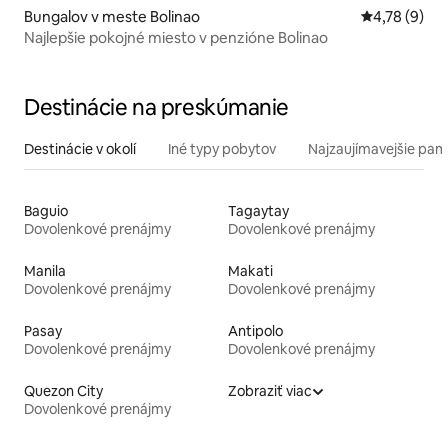
Bungalov v meste Bolinao
Priemerné oh
4,78 (9)
Najlepšie pokojné miesto v penzióne Bolinao
Destinácie na preskúmanie
Destinácie v okolí
Iné typy pobytov
Najzaujímavejšie pami
Baguio
Tagaytay
Dovolenkové prenájmy
Dovolenkové prenájmy
Manila
Makati
Dovolenkové prenájmy
Dovolenkové prenájmy
Pasay
Antipolo
Dovolenkové prenájmy
Dovolenkové prenájmy
Quezon City
Zobraziť viac
Dovolenkové prenájmy