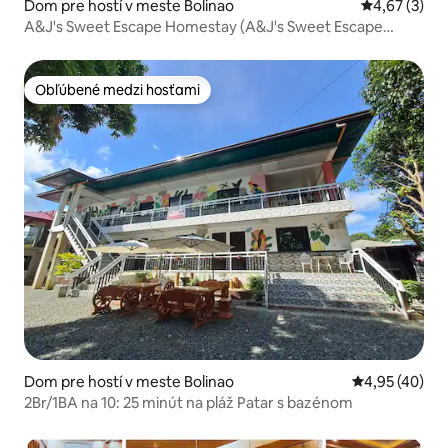
Dom pre hostí v meste Bolinao
Priemerné oh
4,67 (3)
A&J's Sweet Escape Homestay (A&J's Sweet Escape
ubytovanie)
Obľúbené medzi hosťami
Obľúbené medzi hosťami
Dom pre hostí v meste Bolinao
Priemerné oho
4,95 (40)
2Br/1BA na 10: 25 minút na pláž Patar s bazénom