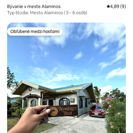
Bývanie v meste Alaminos
Priemerné oh
4,89 (9)
Typ štúdia: Mesto Alaminos | 3 – 6 osôb|
Obľúbené medzi hosťami
Obľúbené medzi hosťami