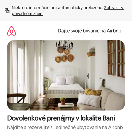
Preskočiť
Niektoré informácie boli automaticky preložené. 
Zobraziť v 
na
pôvodnom znení
obsah.
Dajte svoje bývanie na Airbnb
Dovolenkové prenájmy v lokalite Bani
Nájdite a rezervujte si jedinečné ubytovania na Airbnb