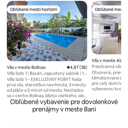
Obľúbené medzi hosťami
Obľúbené medzi 
Obľúbené medzi hosťami
Obľúbené medzi 
Vila v meste Alam
Priestranná vila Bi
Vila v meste Bolinao
Priemerné ohodnotenie 4,87 z 
4,87 (38)
ostrovov
Otvorená, priestr
Villa Soliz 1 | Bazén, zapustený salónik | 16
klimatizovaná s 
– 22 osôb
Villa Soliz 1 – EXKLUZÍVNY POBYT Naša
pre celý dom/vilu 
prvá vila, starostlivo navrhnutá, 3 minúty
vybavenou kuchy
od pláže a 5 minút od mesta. Nachádza
ostrovom. Obrovsk
sa v centre Bolinaa, blízko všetkého, ale
predsieň s útuln
Obľúbené vybavenie pre dovolenkové
zároveň v tichom, súkromnom prostredí
Priestranné izby. K 
– EXKLUZÍVNE pre vás a vašu skupinu.
prenájmy v meste Bani
garáž a vonkajšie parkova
Vychutnajte si zapustenú obývaciu izbu
minút jazdy do št
(OBĽÚBENÚ U HOSTÍ), súkromný bazén,
Wharf a 2 až 5 mi
otvorenú kuchyňu a bezplatné karaoke
s potravinami, reť