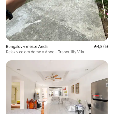
Bungalov v meste Anda
Priemerné 
4,8 (5)
Relax v celom dome v Ande – Tranquility Villa