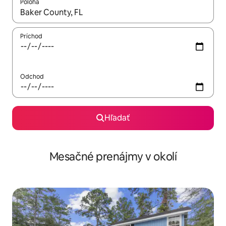
Poloha
Keď budú výsledky k dispozícii, môžete si ich prechádzať pom
Príchod
Odchod
Hľadať
Mesačné prenájmy v okolí