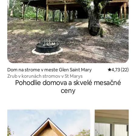
Dom na strome v meste Glen Saint Mary
Priemerné oh
4,73 (22)
Zrub v korunách stromov v St Marys
Pohodlie domova a skvelé mesačné
ceny