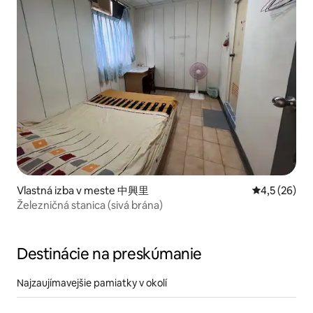
Vlastná izba v meste 中興里
Priemerné oh
4,5 (26)
Železničná stanica (sivá brána)
Destinácie na preskúmanie
Najzaujímavejšie pamiatky v okolí