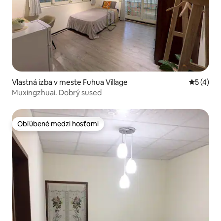
Vlastná izba v meste Fuhua Village
Priemerné
5 (4)
Muxingzhuai. Dobrý sused
Obľúbené medzi hosťami
Obľúbené medzi hosťami