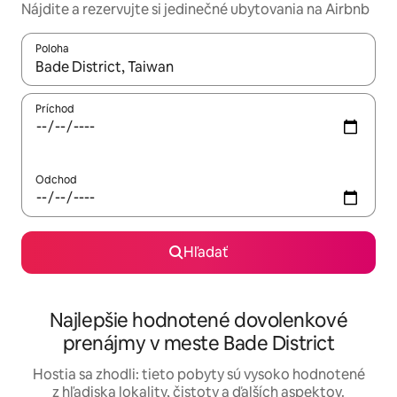
Nájdite a rezervujte si jedinečné ubytovania na Airbnb
Poloha
Keď budú výsledky k dispozícii, môžete si ich prechádzať pom
Príchod
Odchod
Hľadať
Najlepšie hodnotené dovolenkové
prenájmy v meste Bade District
Hostia sa zhodli: tieto pobyty sú vysoko hodnotené
z hľadiska lokality, čistoty a ďalších aspektov.