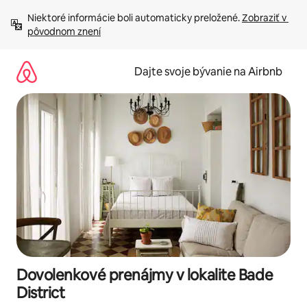
Preskočiť
Niektoré informácie boli automaticky preložené. 
Zobraziť v 
na
pôvodnom znení
obsah.
Dajte svoje bývanie na Airbnb
Dovolenkové prenájmy v lokalite Bade
District