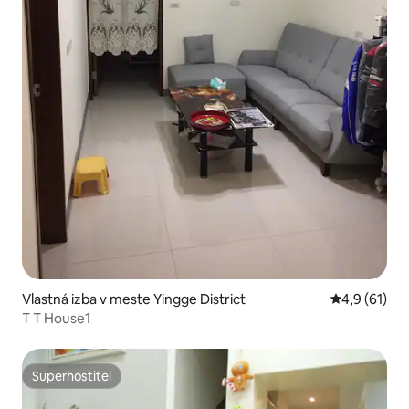
Vlastná izba v meste Yingge District
Priemerné o
4,9 (61)
T T House1
Superhostiteľ
Superhostiteľ