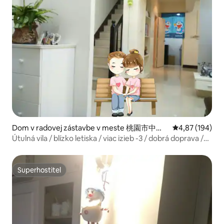
Dom v radovej zástavbe v meste 桃園市中壢
Priemerné ohod
4,87 (194)
區
Útulná vila / blízko letiska / viac izieb -3 / dobrá doprava /
pohodlný život / obchod, rodina, skupinové cestovanie /
mesačný prenájom / spriatelenie sa / zdieľanie
Superhostiteľ
Superhostiteľ