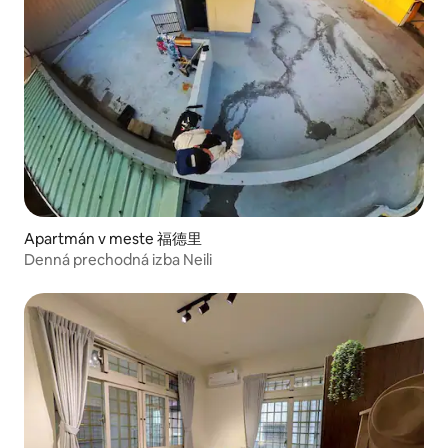
Apartmán v meste 福德里
Denná prechodná izba Neili