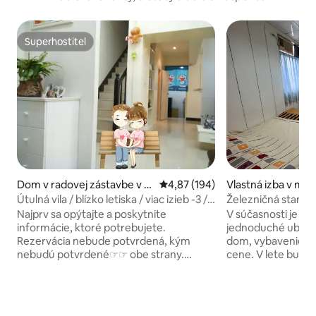
Superhostiteľ
Superhostiteľ
Dom v radovej zástavbe v m
Priemerné ohodnotenie 4,87 z 5
4,87 (194)
Vlastná izba v m
este 桃園市中壢區
Útulná vila / blízko letiska / viac izieb -3 /
Železničná stanica
dobrá doprava / pohodlný život /
Najprv sa opýtajte a poskytnite
V súčasnosti je k di
obchod, rodina, skupinové cestovanie /
informácie, ktoré potrebujete.
jednoduché ubytov
mesačný prenájom / spriatelenie sa /
Rezervácia nebude potvrdená, kým
dom, vybavenie je 
zdieľanie
nebudú potvrdené☞☞ obe strany.
cene. V lete bude
Nachádza sa v obchodnej štvrti pred
klimatizácie. Ľud
železničnou stanicou Neiman, novo
si to mali sami pos
usporiadané, štyri izby na poschodí
nehodnoťte podľa
verejného priestoru na prvom poschodí,
štandardov 🌟 Ak 