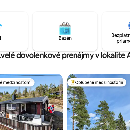
východe slnka sa delta zmení na
avená kuchyňa Malá
Pôvodná chata WonderInn. Pre 
šička Posteľná bielizeň,
dve spálne, kuchyňa, klimatizác
bielizeň a uteráky
to byť viac ako 25 minút.
Bezplatn
i
Bazén
priam
kvelé dovolenkové prenájmy v lokalite A
é medzi hosťami
Obľúbené medzi hosťami
é medzi hosťami
Najobľúbenejšie medzi hosťami