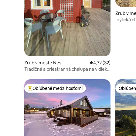
Zrub v me
Idylická c
Zrub v meste Nes
Priemerné ohodnotenie
4,72 (32)
Tradičná a priestranná chalupa na vidieku
s výhľadom
Obľúbené medzi hosťami
Obľúben
Najobľúbenejšie medzi hosťami
Obľúben