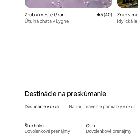
Zrub v meste Gran
Priemerné ohodnote
5 (40)
Zrub v me
Útulná chata v Lygne
Idylická 
výhľadom
Destinácie na preskúmanie
Destinácie v okolí
Najzaujímavejšie pamiatky v okolí
Štokholm
Oslo
Dovolenkové prenájmy
Dovolenkové prenájmy