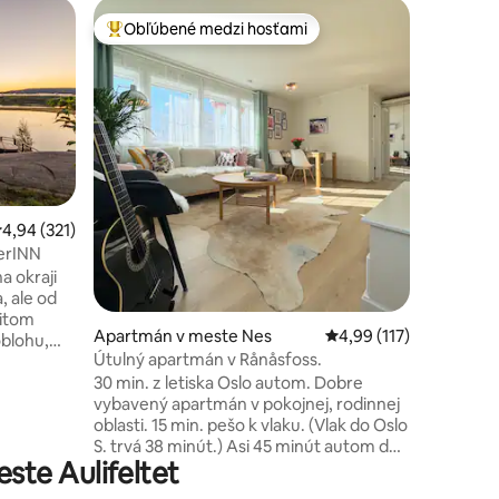
Dom na s
Obľúbené medzi hosťami
Obľúben
Najobľúbenejšie medzi hosťami
Obľúben
oll
LAUV Tre
Zruby LA
architekt
tých, ktor
Obklopen
vzdialeno
oblasti, 
snežnice n
tení: 182
strome, 
riemerné ohodnotenie 4,94 z 5, počet hodnotení: 321
4,94 (321)
Úžasný vý
erINN
Mjøsa. Knecht sa opiera o vychádzkovú
a okraji
palicu. S
, ale od
stĺpmi vp
žitom
stromami. Krásna dlažba vo vý
Apartmán v meste Nes
Priemerné ohodnotenie
4,99 (117)
oblohu,
ohniskom 
Útulný apartmán v Rånåsfoss.
 interiér
30 min. z letiska Oslo autom. Dobre
p,
vybavený apartmán v pokojnej, rodinnej
oblasti. 15 min. pešo k vlaku. (Vlak do Oslo
riadenia,
S. trvá 38 minút.) Asi 45 minút autom do
šia vtáčia
te Aulifeltet
Osla. 15 min. pešo do potravín, lekární,
pizzerie/indického reštaurácie/grilu a
uhov. Pri