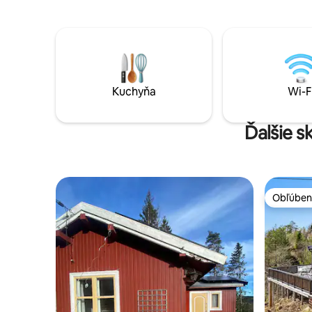
toaletný papier sú zahrnuté. Kódovaná
Plne vyb
schránka na kľúče pri príchode.
práčka/su
Viacúčelová sála Borgen; 3 minúty
posteľná 
chôdze - Vzdialenosť: Obchod 10 minút
Centrum Osla 25 minút Letisko OSL 15
minút Mesto Jessheim 10 minút
Kuchyňa
Wi-F
Ďalšie s
Obľúben
Obľúben