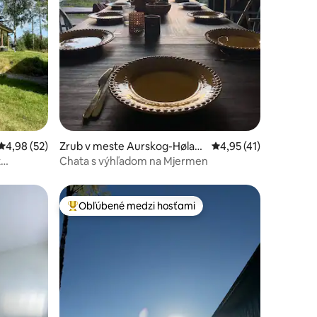
otení: 99
Priemerné ohodnotenie 4,98 z 5, počet hodnotení: 52
4,98 (52)
Zrub v meste Aurskog-Hølan
Priemerné ohodnoteni
4,95 (41)
d
t
Chata s výhľadom na Mjermen
Obľúbené medzi hosťami
Najobľúbenejšie medzi hosťami