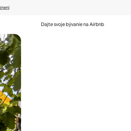
znení
Dajte svoje bývanie na Airbnb
kúmať pomocou dotykových gest či potiahnutia prstom.