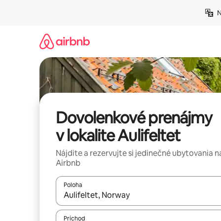
Preskočiť
N
na
obsah.
Dovolenkové prenájmy
v lokalite Aulifeltet
Nájdite a rezervujte si jedinečné ubytovania n
Airbnb
Poloha
Keď budú výsledky k dispozícii, môžete si ich p
Príchod