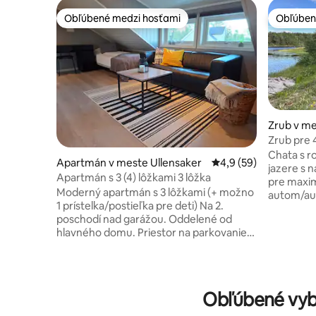
Obľúbené medzi hosťami
Obľúben
Obľúbené medzi hosťami
Obľúben
Zrub v m
Zrub pre 4
Osla, víri
Chata s r
Apartmán v meste Ullensaker
Priemerné ohodnoteni
4,9 (59)
jazere s 
Apartmán s 3 (4) lôžkami 3 lôžka
pre maxim
Moderný apartmán s 3 lôžkami (+ možno
autom/aut
1 prístelka/postieľka pre deti) Na 2.
celý rok, 
poschodí nad garážou. Oddelené od
ihrisko 1 
hlavného domu. Priestor na parkovanie
manželské
dvoch áut Kuchyňa so všetkým
grilom Vír
vybavením; chladnička, prístup k
Bezplatné
mrazničke, vyprážaniu, kuchynskému
Nabíjanie 
zariadeniu a mikrovlnnej rúre. Kávovar
Elektrická
Obľúbené vyb
Nespresso a rýchlovarná kanvica. Práčka
kúrenie W
v kúpeľni. Posteľná bielizeň, uteráky a
projektor