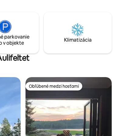
kaderníctva. Oblasť má dobré možnosti
 zlatú.
na turistiku a nachádza sa v blízkosti
štyroch,
vonkajšieho kúpaliska „Bader'n“
ia. Zdá sa
(otvorené 19. júna - 16. augusta). Dobré
parkovacie možnosti a možnosti
nabíjania elektrického vozidla v garáži.
é parkovanie
Mesh sieť. Disney+, Allente, Netflix.
Klimatizácia
o v objekte
Mnoho stolových hier a hračiek.
ulifeltet
Obľúbené medzi hosťami
Obľúbené medzi hosťami