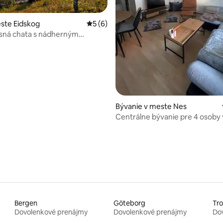
nie 5 z 5, počet hodnotení: 40
ste Eidskog
Priemerné ohodnotenie 5 z 5, počet ho
5 (6)
lesná chata s nádherným
.
Bývanie v meste Nes
Centrálne bývanie pre 4 osoby 
Bergen
Göteborg
Tr
Dovolenkové prenájmy
Dovolenkové prenájmy
Do