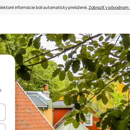
iektoré informácie boli automaticky preložené. 
Zobraziť v pôvodnom 
a
rechádzať pomocou klávesov so šípkami nahor a nadol alebo ich pres