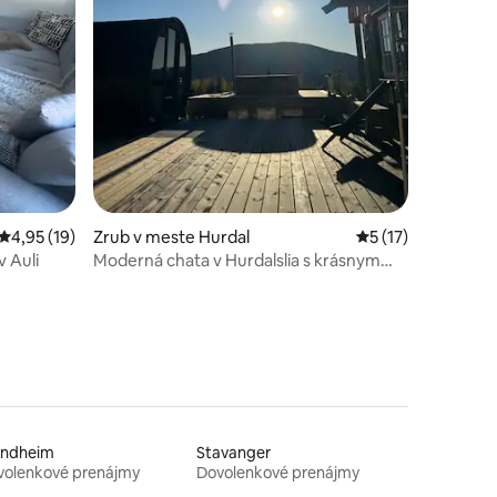
dnotení: 6
Priemerné ohodnotenie 4,95 z 5, počet hodnotení: 19
4,95 (19)
Zrub v meste Hurdal
Priemerné ohodnot
5 (17)
v Auli
Moderná chata v Hurdalslia s krásnym
výhľadom
ondheim
Stavanger
volenkové prenájmy
Dovolenkové prenájmy