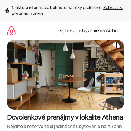
Preskočiť
Niektoré informácie boli automaticky preložené. 
Zobraziť v 
na
pôvodnom znení
obsah.
Dajte svoje bývanie na Airbnb
Dovolenkové prenájmy v lokalite Athena
Nájdite a rezervujte si jedinečné ubytovania na Airbnb