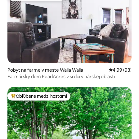
Pobyt na farme v meste Walla Walla
Priemerné oho
4,99 (93)
Farmársky dom PearlAcres v srdci vinárskej oblasti
Obľúbené medzi hosťami
Najobľúbenejšie medzi hosťami