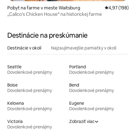
Pobyt na farme v meste Waitsburg
Priemerné ohod
4,97 (198)
„Calico's Chicken House“ na historickej farme
Destinácie na preskúmanie
Destinácie v okolí
Najzaujímavejšie pamiatky v okolí
Seattle
Portland
Dovolenkové prenájmy
Dovolenkové prenájmy
Boise
Bend
Dovolenkové prenájmy
Dovolenkové prenájmy
Kelowna
Eugene
Dovolenkové prenájmy
Dovolenkové prenájmy
Victoria
Zobraziť viac
Dovolenkové prenájmy