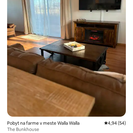
Pobyt na farme v meste Walla Walla
Priemerné oho
4,94 (54)
The Bunkhouse