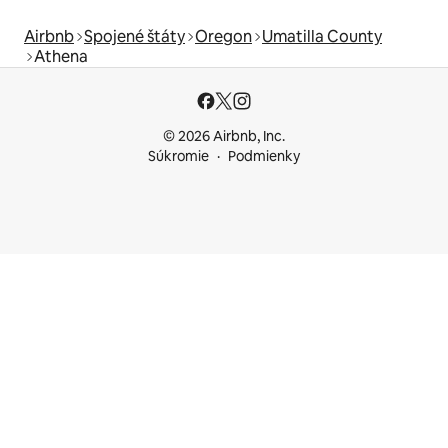
Airbnb
Spojené štáty
Oregon
Umatilla County
Athena
© 2026 Airbnb, Inc.
Súkromie
Podmienky