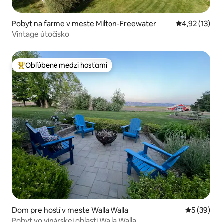
Pobyt na farme v meste Milton-Freewater
Priemerné oh
4,92 (13)
Vintage útočisko
Obľúbené medzi hosťami
Najobľúbenejšie medzi hosťami
Dom pre hostí v meste Walla Walla
Priemerné 
5 (39)
Pobyt vo vinárskej oblasti Walla Walla