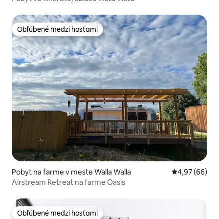
Obľúbené medzi hosťami
Obľúbené medzi hosťami
Pobyt na farme v meste Walla Walla
Priemerné oho
4,97 (66)
Airstream Retreat na farme Oasis
Obľúbené medzi hosťami
Obľúbené medzi hosťami