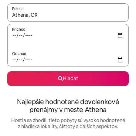
Poloha
Keď budú výsledky k dispozícii, môžete si ich prechádzať pom
Príchod
Odchod
Hľadať
Najlepšie hodnotené dovolenkové
prenájmy v meste Athena
Hostia sa zhodli: tieto pobyty sú vysoko hodnotené
z hľadiska lokality, čistoty a ďalších aspektov.