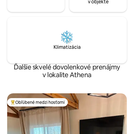
v objekte
Klimatizácia
Ďalšie skvelé dovolenkové prenájmy
v lokalite Athena
Obľúbené medzi hosťami
Najobľúbenejšie medzi hosťami