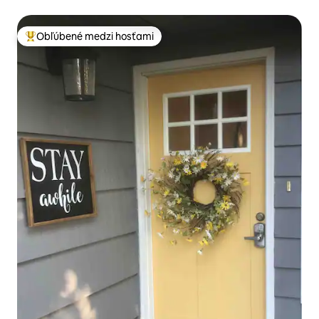
Obľúbené medzi hosťami
Najobľúbenejšie medzi hosťami