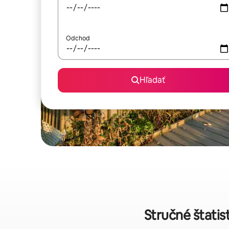
Odchod
Hľadať
Stručné štatis