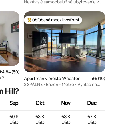
Nezávislé samoobslužné ubytovanie v
suteréne SFH
Obľúbené medzi hosťami
Najobľúbenejšie medzi hosťami
notení: 11
Priemerné ohodnotenie 4,84 z 5, počet hodnotení: 50
4,84 (50)
 2.
Apartmán v meste Wheaton
Priemerné ohodnot
5 (10)
2 SPÁLNE • Bazén • Metro • Výhľad na
 Hill?
panorámu
Sep
Okt
Nov
Dec
60 $
63 $
68 $
67 $
USD
USD
USD
USD