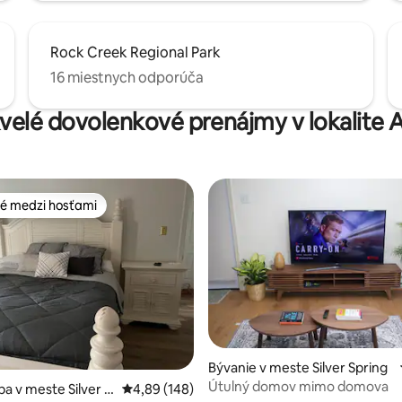
Rock Creek Regional Park
16 miestnych odporúča
kvelé dovolenkové prenájmy v lokalite A
é medzi hosťami
é medzi hosťami
Bývanie v meste Silver Spring
Útulný domov mimo domova
enie 5 z 5, počet hodnotení: 6
ba v meste Silver S
Priemerné ohodnotenie 4,89 z 5, počet hodno
4,89 (148)