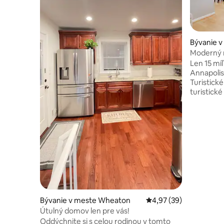
Bývanie v
Moderný 
oázou na
Len 15 mí
Annapolis
Turistické
turistick
okolí sú detské
hlavnom p
schod) Op
na vonkaj
ohniskom 
palcových
Pracovný 
obývacie i
zásobená 
Jedno par
ceste a d
Bývanie v meste Wheaton
Priemerné ohodnotenie
4,97 (39)
ulici.
Útulný domov len pre vás!
Oddýchnite si s celou rodinou v tomto