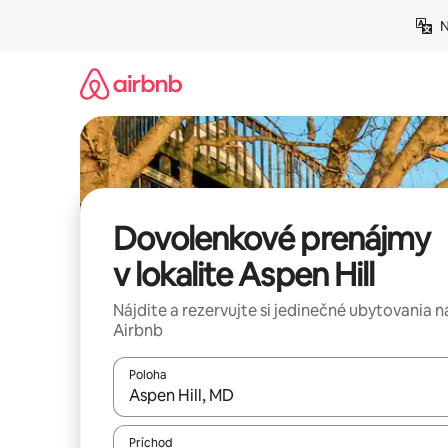
Preskočiť
N
na
obsah.
Dovolenkové prenájmy
v lokalite Aspen Hill
Nájdite a rezervujte si jedinečné ubytovania n
Airbnb
Poloha
Keď budú výsledky k dispozícii, môžete si ich p
Príchod