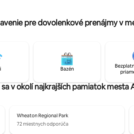
venie pre dovolenkové prenájmy v me
Bezplatn
i
Bazén
priam
 sa v okolí najkrajších pamiatok mesta A
Wheaton Regional Park
72 miestnych odporúča