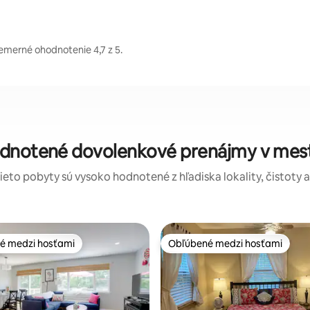
iemerné ohodnotenie 4,7 z 5.
odnotené dovolenkové prenájmy v mest
tieto pobyty sú vysoko hodnotené z hľadiska lokality, čistoty 
é medzi hosťami
Obľúbené medzi hosťami
é medzi hosťami
Obľúbené medzi hosťami