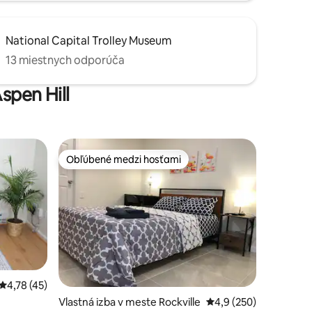
National Capital Trolley Museum
13 miestnych odporúča
spen Hill
Obľúbené medzi hosťami
Obľúbené medzi hosťami
Priemerné ohodnotenie 4,78 z 5, počet hodnotení: 45
4,78 (45)
tení: 148
Vlastná izba v meste Rockville
Priemerné ohodnotenie
4,9 (250)