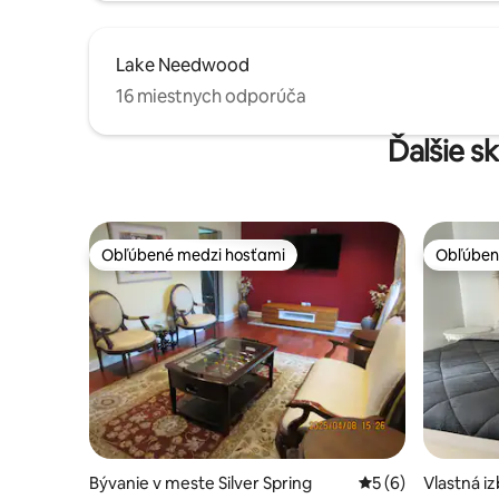
Lake Needwood
16 miestnych odporúča
Ďalšie s
Obľúbené medzi hosťami
Obľúben
Obľúbené medzi hosťami
Obľúben
Bývanie v meste Silver Spring
Priemerné ohodnot
5 (6)
Vlastná iz