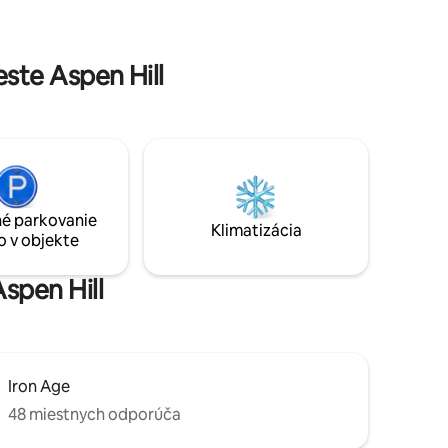
ste Aspen Hill
é parkovanie
Klimatizácia
o v objekte
spen Hill
Iron Age
48 miestnych odporúča