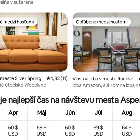
pálňa v suteréne
é medzi hosťami
Obľúbené medzi hosťami
é medzi hosťami
Obľúbené medzi hosťami
 4,72 z 5, počet hodnotení: 25
 meste Silver Spring
Priemerné ohodnotenie 4,82 z 5, počet hod
4,82 (11)
Vlastná izba v meste Rockvill
e
né útočisko Woodland
Izba Amazon, súkromná izba na
poschodí
je najlepší čas na návštevu mesta Aspen
Apr
Máj
Jún
Júl
Aug
60 $
59 $
60 $
69 $
64 $
USD
USD
USD
USD
USD