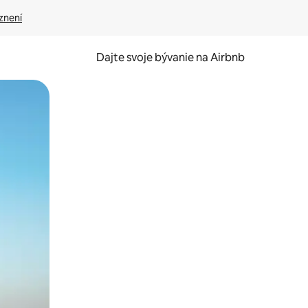
znení
Dajte svoje bývanie na Airbnb
kúmať pomocou dotykových gest či potiahnutia prstom.