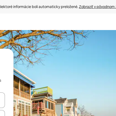
iektoré informácie boli automaticky preložené. 
Zobraziť v pôvodnom 
a
rechádzať pomocou klávesov so šípkami nahor a nadol alebo ich pres