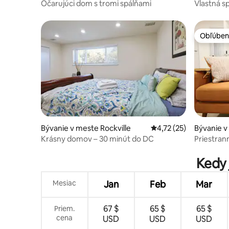
pring
Očarujúci dom s tromi spálňami
Vlastná s
Obľúben
Obľúben
Bývanie v meste Rockville
Priemerné ohodnotenie
4,72 (25)
Bývanie v
Krásny domov – 30 minút do DC
Priestran
Kedy 
Mesiac
Jan
Feb
Mar
67 $
65 $
65 $
Priem.
cena
USD
USD
USD