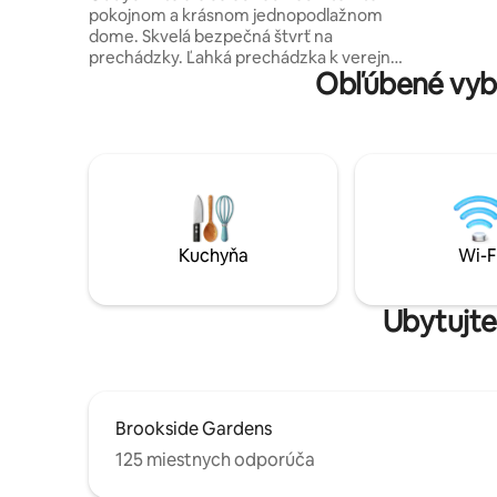
pokojnom a krásnom jednopodlažnom
dome. Skvelá bezpečná štvrť na
prechádzky. Ľahká prechádzka k verejnej
Obľúbené vyba
doprave a červenej linke metra DC,
trhom, reštauráciám a obchodom. Asi 20
minút od centra Bethesdy a 30 minút od
National Mall. Vybavenie: Plne vybavená
kuchyňa mikrovlnná rúra kávovar Wi-Fi
Inteligentný televízor 1 posteľ King a 2
postele Queen s pohodlnými matracmi.
Jedna kúpeľňa s toaletou a čerstvými,
čistými uterákmi. *Parkovanie: Príjazdová
Kuchyňa
Wi-F
cesta *Maximálny počet hostí: 4
*Večierok: NIE JE POVOLENÝ *Žiadne
domáce zvieratá * Zákaz fajčenia
Ubytujte
Brookside Gardens
125 miestnych odporúča