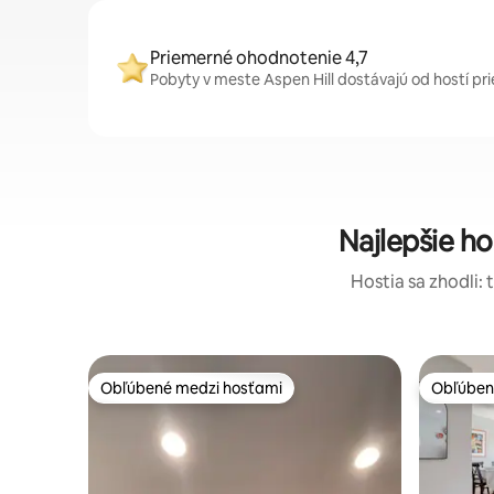
Priemerné ohodnotenie 4,7
Pobyty v meste Aspen Hill dostávajú od hostí pr
Najlepšie h
Hostia sa zhodli: 
Obľúbené medzi hosťami
Obľúben
Obľúbené medzi hosťami
Obľúben