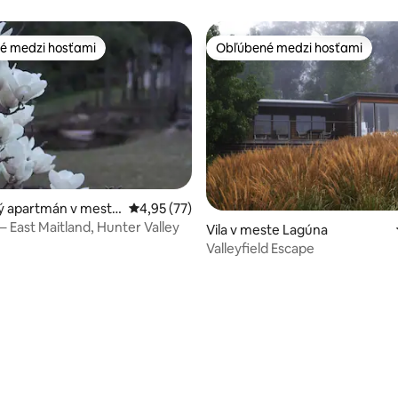
é medzi hosťami
Obľúbené medzi hosťami
é medzi hosťami
Obľúbené medzi hosťami
ý apartmán v meste
Priemerné ohodnotenie 4,95 z 5, počet hod
4,95 (77)
 Maitland
– East Maitland, Hunter Valley
Vila v meste Lagúna
Valleyfield Escape
 4,98 z 5, počet hodnotení: 56