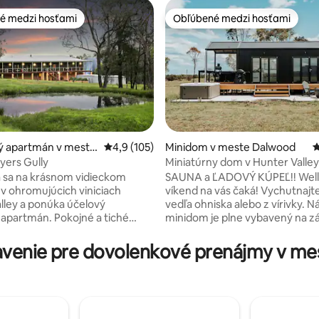
é medzi hosťami
Obľúbené medzi hosťami
é medzi hosťami
Obľúbené medzi hosťami
4,96 z 5, počet hodnotení: 152
ý apartmán v meste
Priemerné ohodnotenie 4,9 z 5, počet hodn
4,9 (105)
Minidom v meste Dalwood
P
ully
yers Gully
Miniatúrny dom v Hunter Valley
relaxačný vidiecky pobyt
 sa na krásnom vidieckom
SAUNA a ĽADOVÝ KÚPEĽ!! Well
 ohromujúcich viniciach
víkend na vás čaká! Vychutnajte
lley a ponúka účelový
vedľa ohniska alebo z vírivky. N
apartmán. Pokojné a tiché
minidom je plne vybavený na z
a oddych. Apartmán sa môže
varenie. Nájdite nás vo vinárskej
 kvalitnými povrchovými
Hunter Valley na 50 úžasných a
venie pre dovolenkové prenájmy v mes
 a moderným vybavením pre
Mimoriadne súkromný pozemok
dlie a potešenie. Nachádzate
vás na oddych na našom veľmi
iatke Great North Road,
krásnom dvore medzi horami! 
klopení prírodou, históriou a
pec na pizzu a grilu na terase. 
statným, čím je Hunter Valley
relaxačný a pokojný pobyt. Blíz