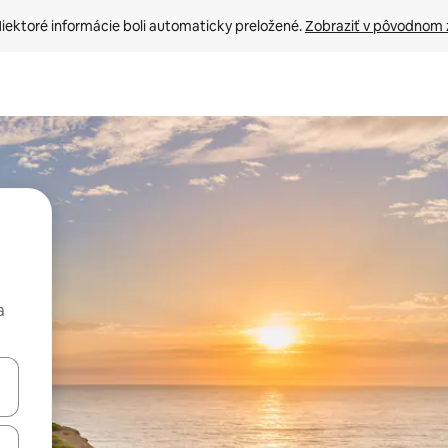
iektoré informácie boli automaticky preložené. 
Zobraziť v pôvodnom 
a
rechádzať pomocou klávesov so šípkami nahor a nadol alebo ich pres