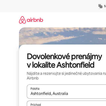
Preskočiť
N
na
obsah.
Dovolenkové prenájmy
v lokalite Ashtonfield
Nájdite a rezervujte si jedinečné ubytovania n
Airbnb
Poloha
Keď budú výsledky k dispozícii, môžete si ich p
Príchod