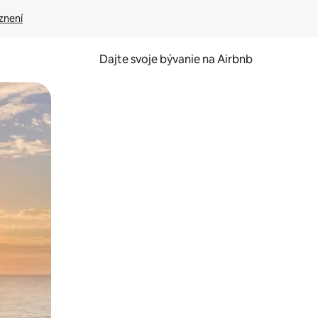
znení
Dajte svoje bývanie na Airbnb
kúmať pomocou dotykových gest či potiahnutia prstom.