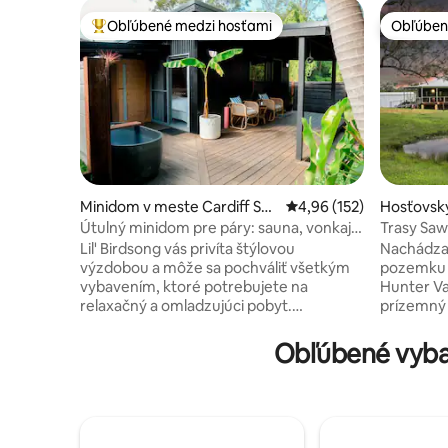
Obľúbené medzi hosťami
Obľúben
Najobľúbenejšie medzi hosťami
Obľúben
Minidom v meste Cardiff So
Priemerné ohodnotenie 
4,96 (152)
Hosťovsk
uth
Sawyers G
Útulný minidom pre páry: sauna, vonkajší
Trasy Saw
kúpeľ, ohnisko
Lil' Birdsong vás privíta štýlovou
Nachádza
výzdobou a môže sa pochváliť všetkým
pozemku v
vybavením, ktoré potrebujete na
Hunter Va
relaxačný a omladzujúci pobyt.
prízemný 
Neočakávaná oáza obklopená pokojnými
miesto n
zvukmi pôvodných vtákov v okolí a
pochváliť
Obľúbené vyba
listnatým výhľadom z posteľnej bielizne.
úpravami
Vychutnajte si kúpeľ pod hviezdami,
vaše poho
spievajte pri ohni alebo si vychutnajte
sa na pam
súkromnú infračervenú saunu s
budete ob
výhľadom na stromy! Dokonalé útočisko
všetkým o