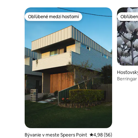
Obľúbené medzi hosťami
Obľúben
Obľúbené medzi hosťami
Obľúben
Hosťovsk
Východný
Berringar 
Bývanie v meste Speers Point
Priemerné ohodnotenie
4,98 (56)