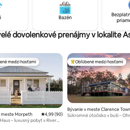
bte tak málo alebo toľko,
vinárstiev, kaviarní a potravín 
ete. Oddýchnite si a
Valley! Pozrite si nášho sprievo
e si v tomto pokojnom,
lokalitou.
Bezplatn
i
Bazén
priestore.
priam
velé dovolenkové prenájmy v lokalite A
ené medzi hosťami
Obľúbené medzi hosťami
enejšie medzi hosťami
Najobľúbenejšie medzi hosťami
Bývanie v meste Clarence Tow
 4,91 z 5, počet hodnotení: 69
v meste Morpeth
Priemerné ohodnotenie 4,99 z 5, počet hodn
4,99 (90)
Súkromné útočisko v buši – Ohnisko a
 Haus – luxusný pobyt v River
výhľad na západ slnka