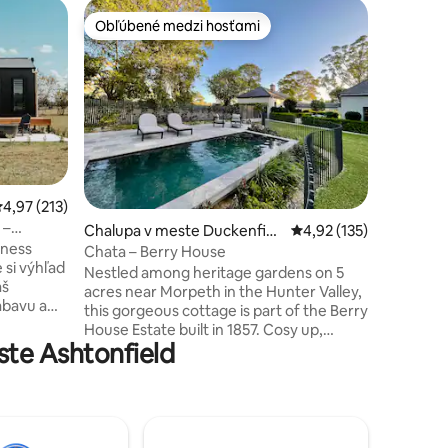
Zrub v m
Obľúbené medzi hosťami
Obľú
Obľúbené medzi hosťami
Najobľú
Inala – ú
Inala, čo
dokonalý
navrhnut
akroch p
pochváli
nádherný
rozsiahl
plánom b
otení: 105
riemerné ohodnotenie 4,97 z 5, počet hodnotení: 213
4,97 (213)
podlaham
 –
Chalupa v meste Duckenfiel
Priemerné ohodnotenie
4,92 (135)
uvoľnený,
ness
d
protijed 
Chata – Berry House
 si výhľad
s priest
Nestled among heritage gardens on 5
áš
jedna ro
acres near Morpeth in the Hunter Valley,
ábavu a
this gorgeous cottage is part of the Berry
 krajine
House Estate built in 1857. Cosy up,
kroch!
te Ashtonfield
unwind or explore the broader Hunter
, vítame
Valley. The self contained cottage
 veľkom
(converted servants quarters), is your
Vrátane
own little oasis within the broader
Veľmi
grounds of Berry House. Use the pool,
ko
sauna, explore the gardens, collect farm