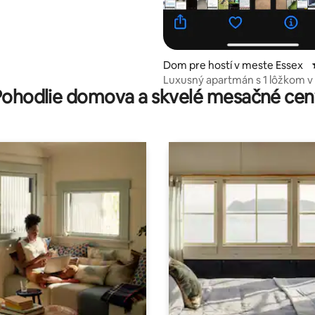
Dom pre hostí v meste Essex
Luxusný apartmán s 1 lôžkom v
Pohodlie domova a skvelé mesačné cen
Essex.