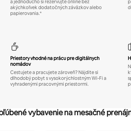
a jednoducho si rezervujte online bez
p
akýchkoľvek dodatočných záväzkov alebo
d
papierovania.*
Priestory vhodné na prácu pre digitálnych
H
nomádov
N
Cestujete a pracujete zároveň? Nájdite si
k
dlhodobý pobyt s vysokorýchlostným Wi-Fi a
s
vyhradenými pracovnými priestormi.
p
bľúbené vybavenie na mesačné prenáj