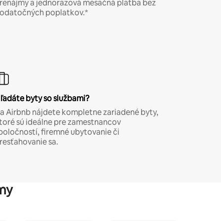
renájmy a jednorazová mesačná platba bez
odatočných poplatkov.*
ľadáte byty so službami?
a Airbnb nájdete kompletne zariadené byty,
toré sú ideálne pre zamestnancov
poločností, firemné ubytovanie či
resťahovanie sa.
my