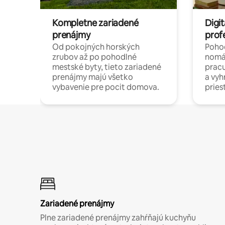
Kompletne zariadené
Digit
prenájmy
prof
Od pokojných horských
Pohod
zrubov až po pohodlné
nomá
mestské byty, tieto zariadené
pracu
prenájmy majú všetko
a vy
vybavenie pre pocit domova.
pries
Zariadené prenájmy
Plne zariadené prenájmy zahŕňajú kuchyňu