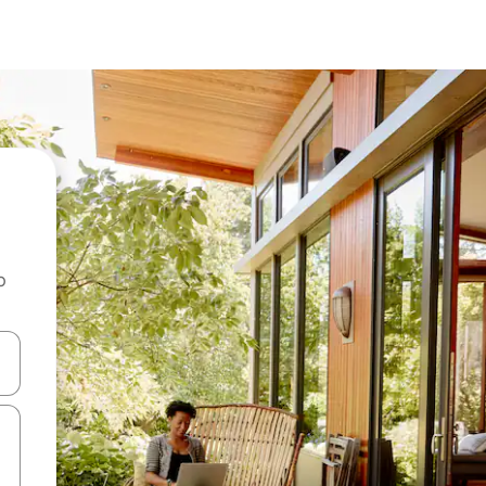
o
rechádzať pomocou klávesov so šípkami nahor a nadol alebo ich pres