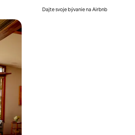
Dajte svoje bývanie na Airbnb
kúmať pomocou dotykových gest či potiahnutia prstom.