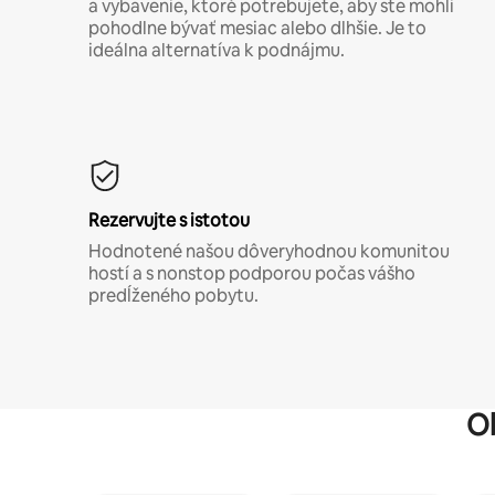
a vybavenie, ktoré potrebujete, aby ste mohli
pohodlne bývať mesiac alebo dlhšie. Je to
ideálna alternatíva k podnájmu.
Rezervujte s istotou
Hodnotené našou dôveryhodnou komunitou
hostí a s nonstop podporou počas vášho
predĺženého pobytu.
O