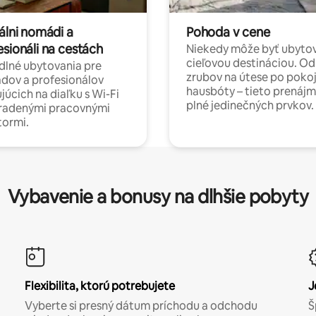
álni nomádi a
Pohoda v cene
esionáli na cestách
Niekedy môže byť ubyto
cieľovou destináciou. Od
lné ubytovania pre
zrubov na útese po poko
dov a profesionálov
hausbóty – tieto prenájm
júcich na diaľku s Wi-Fi
plné jedinečných prvkov.
hradenými pracovnými
tormi.
Vybavenie a bonusy na dlhšie pobyty
Flexibilita, ktorú potrebujete
J
Vyberte si presný dátum príchodu a odchodu
Š