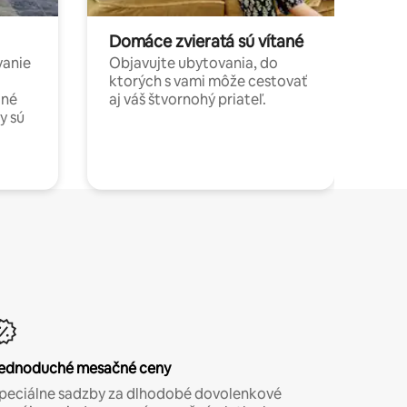
Domáce zvieratá sú vítané
vanie
Objavujte ubytovania, do
ktorých s vami môže cestovať
jné
aj váš štvornohý priateľ.
y sú
ednoduché mesačné ceny
peciálne sadzby za dlhodobé dovolenkové