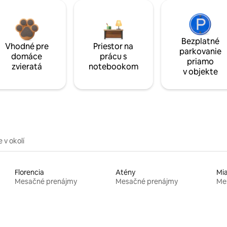
Bezplatné
Vhodné pre
Priestor na
parkovanie
domáce
prácu s
priamo
zvieratá
notebookom
v objekte
 v okolí
Florencia
Atény
Mi
Mesačné prenájmy
Mesačné prenájmy
Me