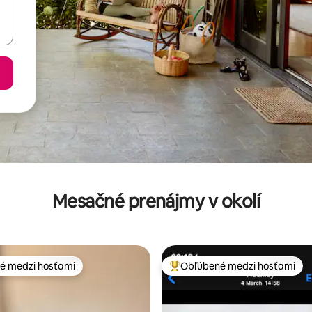
Mesačné prenájmy v okolí
é medzi hosťami
Obľúbené medzi hosťami
é medzi hosťami
Najobľúbenejšie medzi hosťami