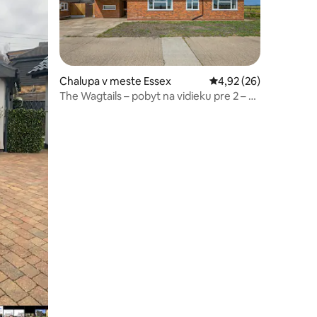
Chalupa v meste Essex
Priemerné ohodnotenie
4,92 (26)
The Wagtails – pobyt na vidieku pre 2 – 8
hostí
dnotení: 5