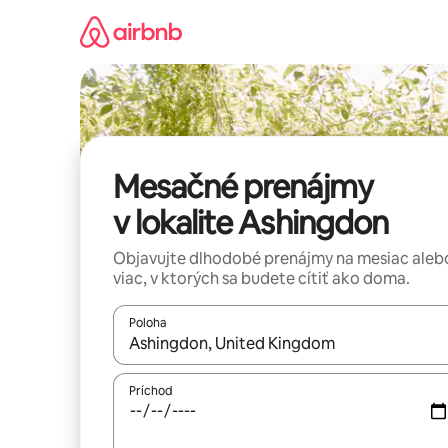
Preskočiť
na
obsah.
Mesačné prenájmy
v lokalite Ashingdon
Objavujte dlhodobé prenájmy na mesiac aleb
viac, v ktorých sa budete cítiť ako doma.
Poloha
Keď budú výsledky k dispozícii, môžete si ich p
Príchod