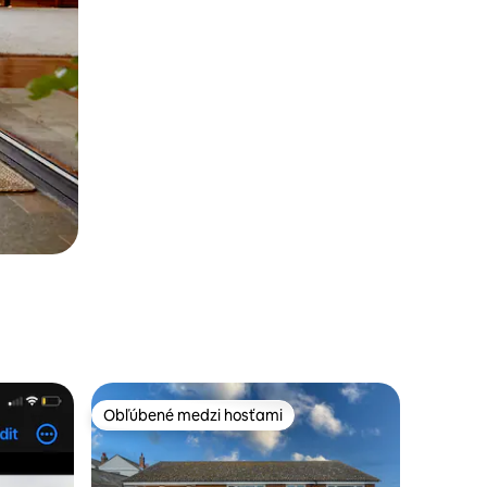
Obľúbené medzi hosťami
Obľúbené medzi hosťami