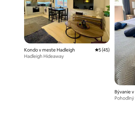
Kondo v meste Hadleigh
Priemerné ohodnote
5 (45)
Hadleigh Hideaway
Bývanie 
a
Pohodlný 
parkovani