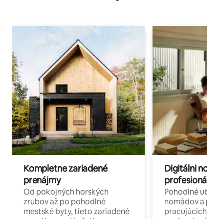
Kompletne zariadené
Digitálni nomá
prenájmy
profesionáli 
Od pokojných horských
Pohodlné ubyto
zrubov až po pohodlné
nomádov a pro
mestské byty, tieto zariadené
pracujúcich na 