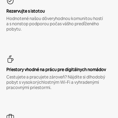
Rezervujte s istotou
Hodnotené našou dôveryhodnou komunitou hostí
a s nonstop podporou počas vášho predĺženého
pobytu.
Priestory vhodné na prácu pre digitálnych nomádov
Cestujete a pracujete zároveň? Nájdite si dlhodobý
pobyt s vysokorýchlostným Wi-Fi a vyhradenými
pracovnými priestormi.