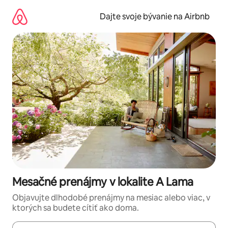
Preskočiť
na
Dajte svoje bývanie na Airbnb
obsah.
Mesačné prenájmy v lokalite A Lama
Objavujte dlhodobé prenájmy na mesiac alebo viac, v
ktorých sa budete cítiť ako doma.