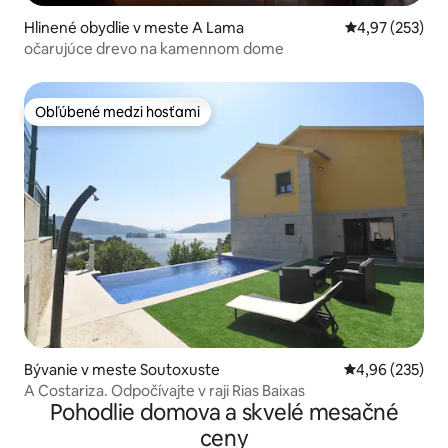
Hlinené obydlie v meste A Lama
Priemerné ohod
4,97 (253)
očarujúce drevo na kamennom dome
Obľúbené medzi hosťami
Obľúbené medzi hosťami
Bývanie v meste Soutoxuste
Priemerné ohod
4,96 (235)
A Costariza. Odpočívajte v raji Rias Baixas
Pohodlie domova a skvelé mesačné
ceny