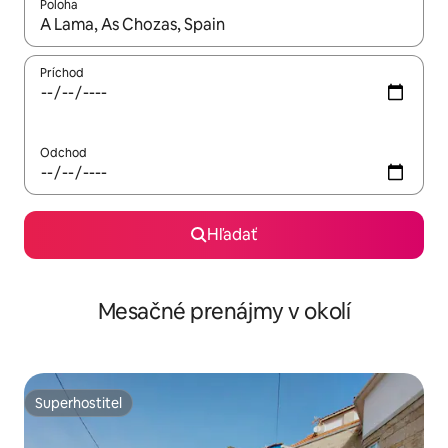
Poloha
Keď budú výsledky k dispozícii, môžete si ich prechádzať pom
Príchod
Odchod
Hľadať
Mesačné prenájmy v okolí
Superhostiteľ
Superhostiteľ