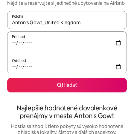
Nájdite a rezervujte si jedinečné ubytovania na Airbnb
Poloha
Keď budú výsledky k dispozícii, môžete si ich prechádzať pom
Príchod
Odchod
Hľadať
Najlepšie hodnotené dovolenkové
prenájmy v meste Anton's Gowt
Hostia sa zhodli: tieto pobyty sú vysoko hodnotené
z hľadiska lokality, čistoty a ďalších aspektov.