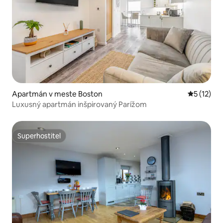
Apartmán v meste Boston
Priemerné
5 (12)
Luxusný apartmán inšpirovaný Parížom
Superhostiteľ
Superhostiteľ