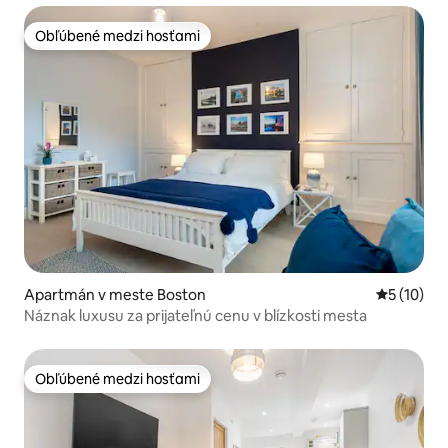
Obľúbené medzi hosťami
Obľúbené medzi hosťami
Apartmán v meste Boston
Priemerné 
5 (10)
Náznak luxusu za prijateľnú cenu v blízkosti mesta
Obľúbené medzi hosťami
Obľúbené medzi hosťami