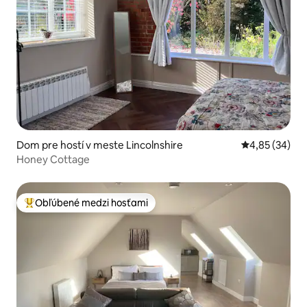
Dom pre hostí v meste Lincolnshire
Priemerné oho
4,85 (34)
Honey Cottage
Obľúbené medzi hosťami
Najobľúbenejšie medzi hosťami