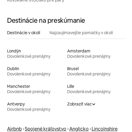
Destinácie na preskúmanie
Destinácie v okolí
Najzaujímavejšie pamiatky v okolí
Londýn
Amsterdam
Dovolenkové prenájmy
Dovolenkové prenájmy
Dublin
Brusel
Dovolenkové prenájmy
Dovolenkové prenájmy
Manchester
Lille
Dovolenkové prenájmy
Dovolenkové prenájmy
Antverpy
Zobraziť viac
Dovolenkové prenájmy
Airbnb
Spojené kráľovstvo
Anglicko
Lincolnshire