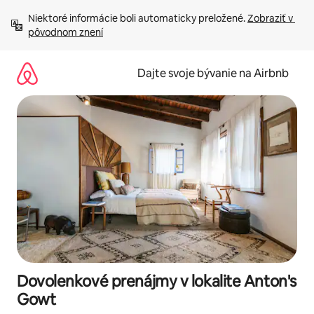
Preskočiť
Niektoré informácie boli automaticky preložené. 
Zobraziť v 
na
pôvodnom znení
obsah.
Dajte svoje bývanie na Airbnb
Dovolenkové prenájmy v lokalite Anton's
Gowt