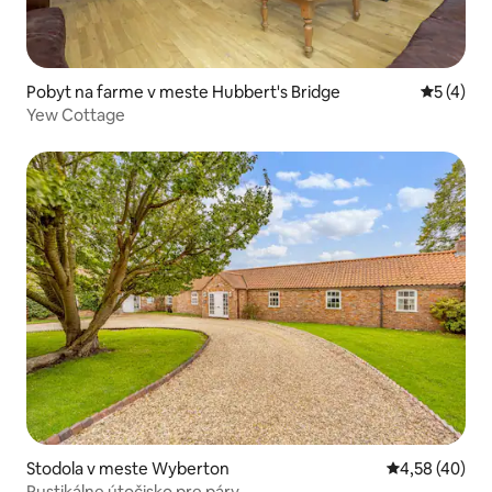
Pobyt na farme v meste Hubbert's Bridge
Priemerné
5 (4)
Yew Cottage
Stodola v meste Wyberton
Priemerné oho
4,58 (40)
Rustikálne útočisko pre páry