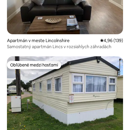
Apartmán v meste Lincolnshire
Priemerné ohod
4,96 (139)
Samostatný apartmán Lincs v rozsiahlych záhradách
Obľúbené medzi hosťami
Obľúbené medzi hosťami