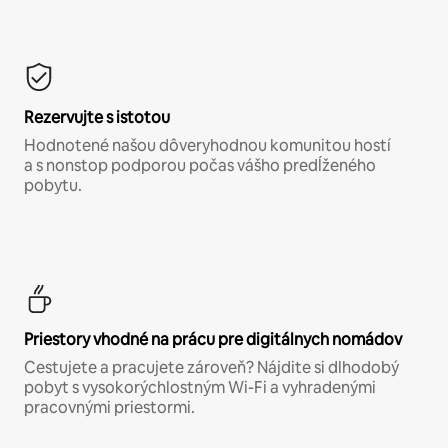
Rezervujte s istotou
Hodnotené našou dôveryhodnou komunitou hostí
a s nonstop podporou počas vášho predĺženého
pobytu.
Priestory vhodné na prácu pre digitálnych nomádov
Cestujete a pracujete zároveň? Nájdite si dlhodobý
pobyt s vysokorýchlostným Wi-Fi a vyhradenými
pracovnými priestormi.