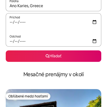
Poloha
Keď budú výsledky k dispozícii, môžete si ich prechádzať pom
Príchod
Odchod
Hľadať
Mesačné prenájmy v okolí
Obľúbené medzi hosťami
Obľúbené medzi hosťami