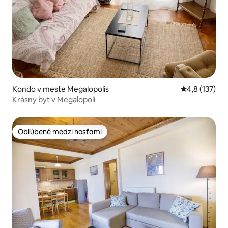
Kondo v meste Megalopolis
Priemerné oh
4,8 (137)
Krásny byt v Megalopoli
Obľúbené medzi hosťami
Obľúbené medzi hosťami