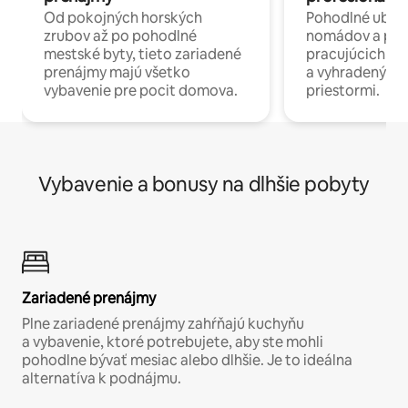
Od pokojných horských
Pohodlné ubyto
zrubov až po pohodlné
nomádov a pro
mestské byty, tieto zariadené
pracujúcich na 
prenájmy majú všetko
a vyhradenými
vybavenie pre pocit domova.
priestormi.
Vybavenie a bonusy na dlhšie pobyty
Zariadené prenájmy
Plne zariadené prenájmy zahŕňajú kuchyňu
a vybavenie, ktoré potrebujete, aby ste mohli
pohodlne bývať mesiac alebo dlhšie. Je to ideálna
alternatíva k podnájmu.