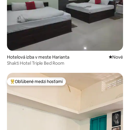
Hotelová izba v meste Harianta
Nové ubyt
Nové
Shakti Hotel Triple Bed Room
Obľúbené medzi hosťami
Najobľúbenejšie medzi hosťami