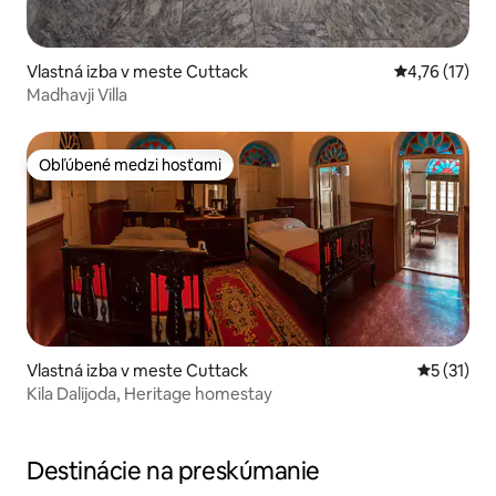
Vlastná izba v meste Cuttack
Priemerné oh
4,76 (17)
Madhavji Villa
Obľúbené medzi hosťami
Obľúbené medzi hosťami
Vlastná izba v meste Cuttack
Priemerné
5 (31)
Kila Dalijoda, Heritage homestay
Destinácie na preskúmanie