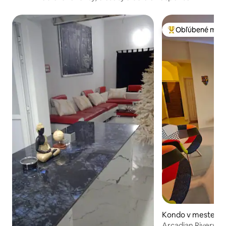
Obľúbené medz
Najobľúbenejšie 
Kondo v meste Cu
Arcadian Rivervie