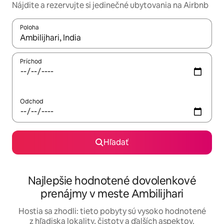
Nájdite a rezervujte si jedinečné ubytovania na Airbnb
Poloha
Keď budú výsledky k dispozícii, môžete si ich prechádzať pom
Príchod
Odchod
Hľadať
Najlepšie hodnotené dovolenkové
prenájmy v meste Ambilijhari
Hostia sa zhodli: tieto pobyty sú vysoko hodnotené
z hľadiska lokality, čistoty a ďalších aspektov.