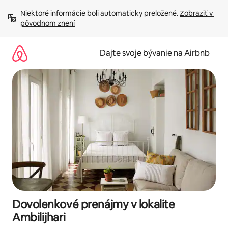
Preskočiť
Niektoré informácie boli automaticky preložené. 
Zobraziť v 
na
pôvodnom znení
obsah.
Dajte svoje bývanie na Airbnb
Dovolenkové prenájmy v lokalite
Ambilijhari