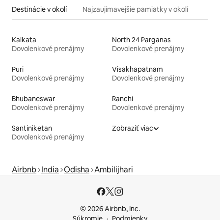
Destinácie v okolí
Najzaujímavejšie pamiatky v okolí
Kalkata
North 24 Parganas
Dovolenkové prenájmy
Dovolenkové prenájmy
Puri
Visakhapatnam
Dovolenkové prenájmy
Dovolenkové prenájmy
Bhubaneswar
Ranchi
Dovolenkové prenájmy
Dovolenkové prenájmy
Santiniketan
Zobraziť viac
Dovolenkové prenájmy
Airbnb
India
Odisha
Ambilijhari
© 2026 Airbnb, Inc.
Súkromie
Podmienky