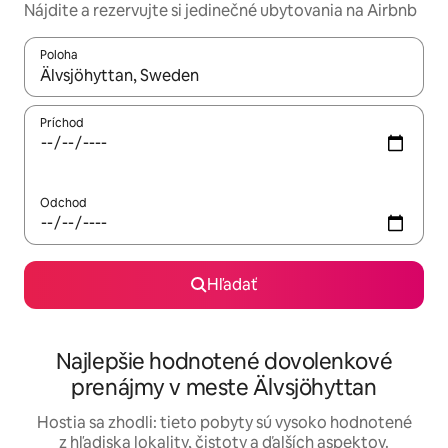
Nájdite a rezervujte si jedinečné ubytovania na Airbnb
Poloha
Keď budú výsledky k dispozícii, môžete si ich prechádzať pom
Príchod
Odchod
Hľadať
Najlepšie hodnotené dovolenkové
prenájmy v meste Älvsjöhyttan
Hostia sa zhodli: tieto pobyty sú vysoko hodnotené
z hľadiska lokality, čistoty a ďalších aspektov.