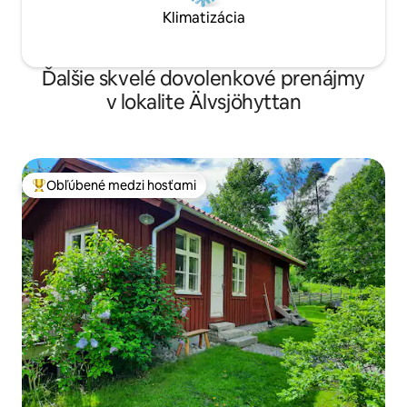
Klimatizácia
Ďalšie skvelé dovolenkové prenájmy
v lokalite Älvsjöhyttan
Obľúbené medzi hosťami
Najobľúbenejšie medzi hosťami