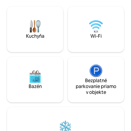
okná a sklenené d
Musíte si priniesť svoj vlastný čistý
Novo postavená sa
benzín. Môžete si zaplávať zo skalísk
použitie), ale vonk
porastených borovicami v zálive alebo
vo výstavbe. Tichá
pri ostrovčekoch a ostrovoch.
lesa s peknými tr
Värmlandsnäs sa nachádza uprostred
Bergslagsleden. Go
najväčšieho sladkovodného jazera vo
vzdialené asi 3 km
Švédsku, Vänernu, a ponúka bohatú
Kuchyňa
Wi-Fi
divokú prírodu vrátane vtákov, jeleňov
a diviakov.
Bezplatné
Bazén
parkovanie priamo
v objekte