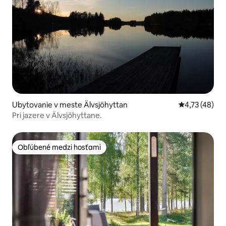
Ubytovanie v meste Älvsjöhyttan
Priemerné oho
4,73 (48)
Pri jazere v Älvsjöhyttane.
Obľúbené medzi hosťami
Obľúbené medzi hosťami