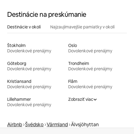
Destinácie na preskúmanie
Destinácie v okolí
Najzaujímavejšie pamiatky v okolí
Štokholm
Oslo
Dovolenkové prenájmy
Dovolenkové prenájmy
Göteborg
Trondheim
Dovolenkové prenájmy
Dovolenkové prenájmy
Kristiansand
Flåm
Dovolenkové prenájmy
Dovolenkové prenájmy
Lillehammer
Zobraziť viac
Dovolenkové prenájmy
Airbnb
Švédsko
Värmland
Älvsjöhyttan