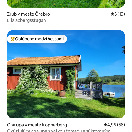
Zrub v meste Örebro
Priemerné 
5 (19)
Lilla axbergsstugan
Obľúbené medzi hosťami
Najobľúbenejšie medzi hosťami
Chalupa v meste Kopparberg
Priemerné oho
4,95 (56)
Okúzľujúca chalupa s veľkou terasou a súkromným