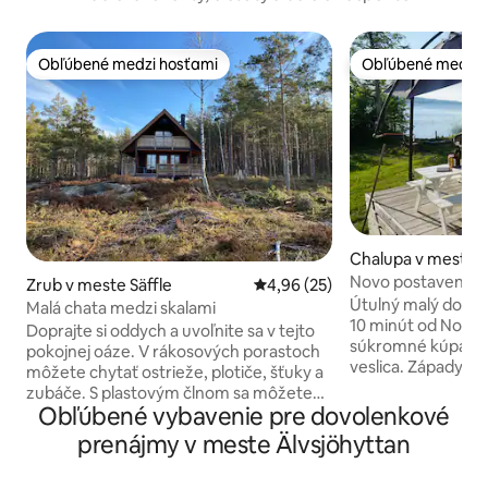
Obľúbené medzi hosťami
Obľúbené medzi 
Obľúbené medzi hosťami
Obľúbené medzi 
Chalupa v meste 
Novo postavený d
Zrub v meste Säffle
Priemerné ohodnotenie 4,96 z 
4,96 (25)
jazere
Útulný malý dom, 
Malá chata medzi skalami
10 minút od Nory. 
Doprajte si oddych a uvoľnite sa v tejto
súkromné kúpalisk
pokojnej oáze. V rákosových porastoch
veslica. Západy sln
môžete chytať ostrieže, plotiče, šťuky a
vychutnáte v hojd
zubáče. S plastovým člnom sa môžete
skútri (letný čas).
Obľúbené vybavenie pre dovolenkové
vydať na jazero Vänern, a ak máte so
novostavba v roku
sebou kajak, ľahko ho spustíte na vodu.
prenájmy v meste Älvsjöhyttan
čerstvou kuchyňou
Plastové veslovacie člnové vedro je
drevo. Otvorený, 
vhodné na veslovanie, ale má aj motor.