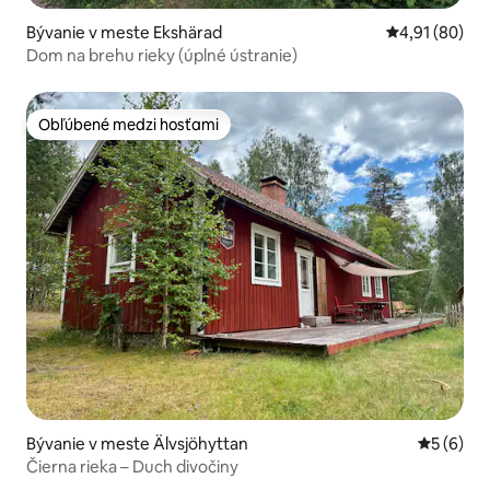
Bývanie v meste Ekshärad
Priemerné oho
4,91 (80)
Dom na brehu rieky (úplné ústranie)
Obľúbené medzi hosťami
Obľúbené medzi hosťami
Bývanie v meste Älvsjöhyttan
Priemerné
5 (6)
Čierna rieka – Duch divočiny