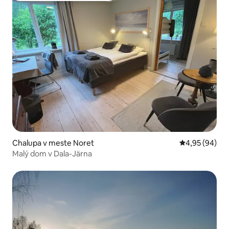
Chalupa v meste Noret
Priemerné oho
4,95 (94)
Malý dom v Dala-Järna