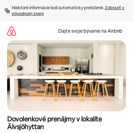
Preskočiť
Niektoré informácie boli automaticky preložené. 
Zobraziť v 
na
pôvodnom znení
obsah.
Dajte svoje bývanie na Airbnb
Dovolenkové prenájmy v lokalite
Älvsjöhyttan