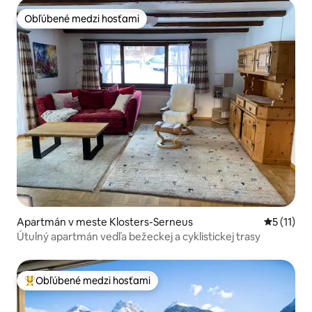
Obľúbené medzi hosťami
Obľúbené medzi hosťami
Apartmán v meste Klosters-Serneus
Priemerné
5 (11)
Útulný apartmán vedľa bežeckej a cyklistickej trasy
Obľúbené medzi hosťami
Najobľúbenejšie medzi hosťami