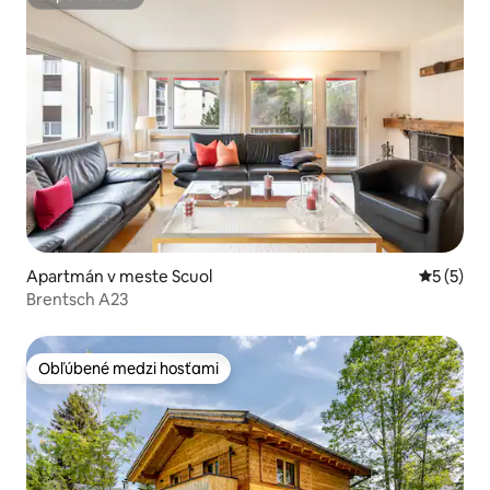
Superhostiteľ
Apartmán v meste Scuol
Priemerné
5 (5)
Brentsch A23
Obľúbené medzi hosťami
Obľúbené medzi hosťami