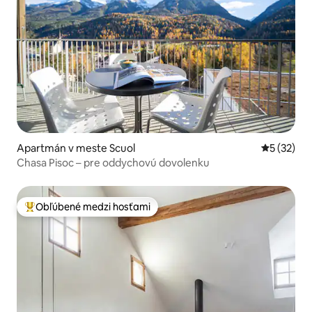
Apartmán v meste Scuol
Priemerné 
5 (32)
Chasa Pisoc – pre oddychovú dovolenku
Obľúbené medzi hosťami
Najobľúbenejšie medzi hosťami