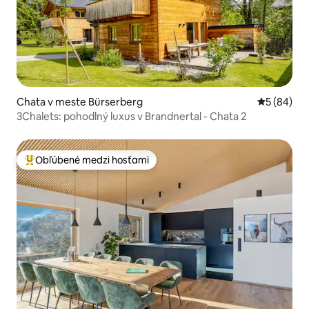
Chata v meste Bürserberg
Priemerné 
5 (84)
3Chalets: pohodlný luxus v Brandnertal - Chata 2
Obľúbené medzi hosťami
Najobľúbenejšie medzi hosťami