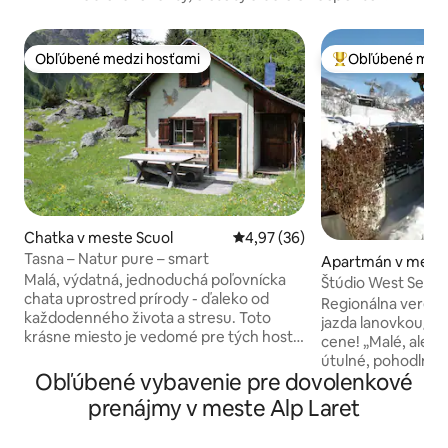
Obľúbené medzi hosťami
Obľúbené medz
Obľúbené medzi hosťami
Najobľúbenejšie 
Chatka v meste Scuol
Priemerné ohodnotenie 4,97 z 
4,97 (36)
Tasna – Natur pure – smart
Apartmán v meste
Malá, výdatná, jednoduchá poľovnícka
Štúdio West Senda
chata uprostred prírody - ďaleko od
Regionálna verejná
každodenného života a stresu. Toto
jazda lanovkou/deň v lete/na jese
krásne miesto je vedomé pre tých hostí,
cene! „Malé, ale pekné“ pre 1 – 2 osoby,
ktorí nehľadajú animácie a luxus, ale
útulné, pohodlné, t
príroda. -slabý na žiadny mobilný telefón
Obľúbené vybavenie pre dovolenkové
izba – 20 m2 – mal
príjem- Chata sa nachádza vo Val Tasna v
vhodnom pre všet
prenájmy v meste Alp Laret
1914m nad morom s nádherným
aktivity, len 80 m
výhľadom na Engadine hory. Neďaleko
železníc/lyžiarsky