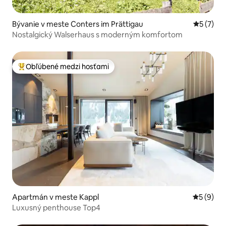
Bývanie v meste Conters im Prättigau
Priemerné
5 (7)
Nostalgický Walserhaus s moderným komfortom
Obľúbené medzi hosťami
Najobľúbenejšie medzi hosťami
Apartmán v meste Kappl
Priemerné
5 (9)
Luxusný penthouse Top4