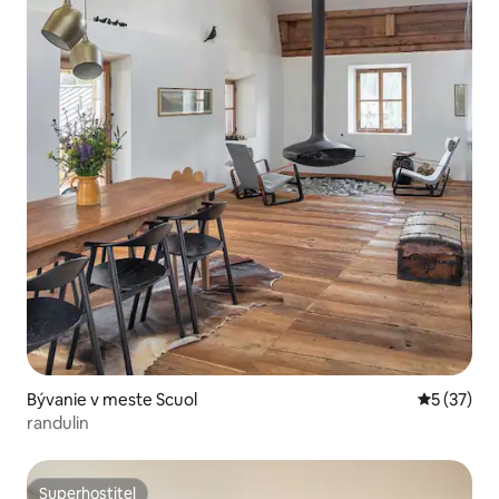
Bývanie v meste Scuol
Priemerné 
5 (37)
randulin
Superhostiteľ