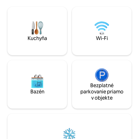
miesta sú Ftan, Scuol, Ardez a Guarda.
vybavená kuchyňa
Val Tasna je prítokové údolie Dolného
Froté uteráky a o
Engadinu v obci Scuol v kantóne
bazén. Veľká záhra
Graubünden vo Švajčiarsku.
pre hostí (5,00/de
v cene.
Kuchyňa
Wi-Fi
Bezplatné
Bazén
parkovanie priamo
v objekte