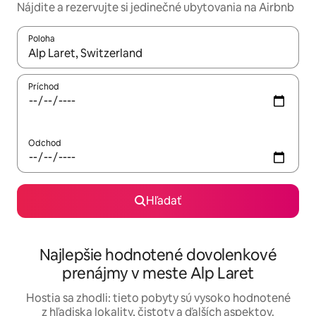
Nájdite a rezervujte si jedinečné ubytovania na Airbnb
Poloha
Keď budú výsledky k dispozícii, môžete si ich prechádzať pom
Príchod
Odchod
Hľadať
Najlepšie hodnotené dovolenkové
prenájmy v meste Alp Laret
Hostia sa zhodli: tieto pobyty sú vysoko hodnotené
z hľadiska lokality, čistoty a ďalších aspektov.