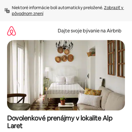
Preskočiť
Niektoré informácie boli automaticky preložené. 
Zobraziť v 
na
pôvodnom znení
obsah.
Dajte svoje bývanie na Airbnb
Dovolenkové prenájmy v lokalite Alp
Laret