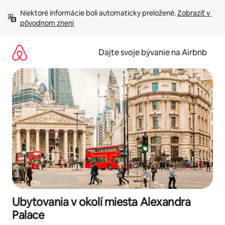
Preskočiť
Niektoré informácie boli automaticky preložené. 
Zobraziť v 
na
pôvodnom znení
obsah.
Dajte svoje bývanie na Airbnb
Ubytovania v okolí miesta Alexandra
Palace