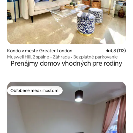
Kondo v meste Greater London
Priemerné oh
4,8 (113)
Muswell Hill, 2 spálne • Záhrada • Bezplatné parkovanie
Prenájmy domov vhodných pre rodiny
Obľúbené medzi hosťami
Obľúbené medzi hosťami