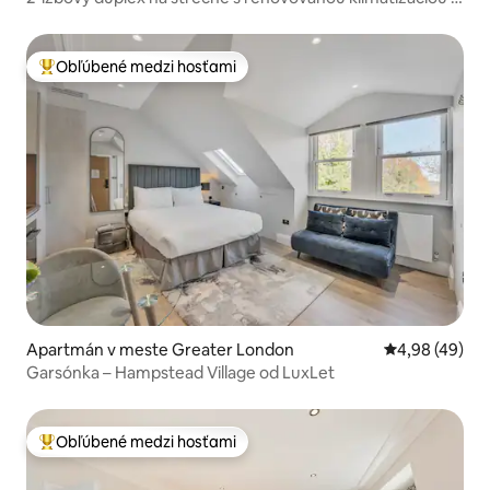
Britské múzeum
Obľúbené medzi hosťami
Najobľúbenejšie medzi hosťami
Apartmán v meste Greater London
Priemerné oho
4,98 (49)
Garsónka – Hampstead Village od LuxLet
Obľúbené medzi hosťami
Najobľúbenejšie medzi hosťami