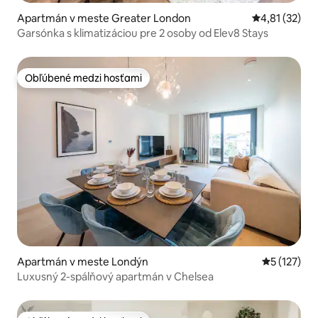
Apartmán v meste Greater London
Priemerné oh
4,81 (32)
Garsónka s klimatizáciou pre 2 osoby od Elev8 Stays
Obľúbené medzi hosťami
Obľúbené medzi hosťami
Apartmán v meste Londýn
Priemerné 
5 (127)
Luxusný 2-spálňový apartmán v Chelsea