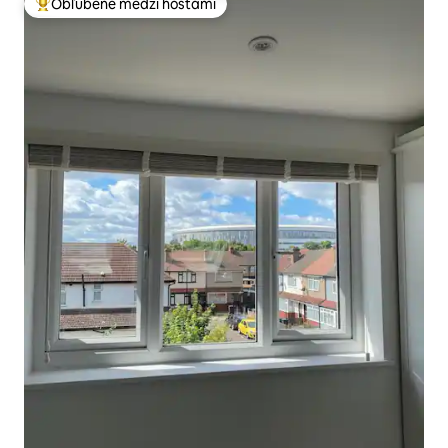
Obľúbené medzi hosťami
Najobľúbenejšie medzi hosťami