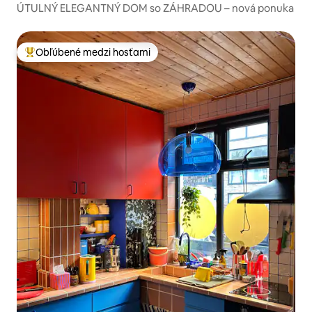
ÚTULNÝ ELEGANTNÝ DOM so ZÁHRADOU – nová ponuka
Obľúbené medzi hosťami
Najobľúbenejšie medzi hosťami