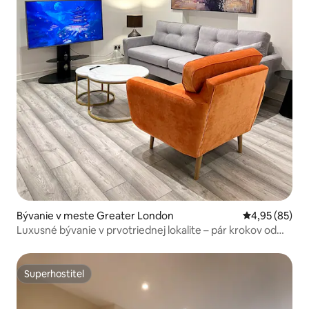
Bývanie v meste Greater London
Priemerné oho
4,95 (85)
Luxusné bývanie v prvotriednej lokalite – pár krokov od
WoodGreen
Superhostiteľ
Superhostiteľ