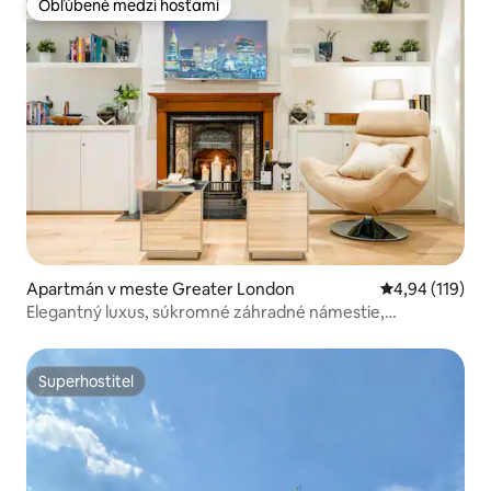
Obľúbené medzi hosťami
Obľúbené medzi hosťami
Apartmán v meste Greater London
Priemerné ohod
4,94 (119)
Elegantný luxus, súkromné záhradné námestie,
klimatizácia a doplnky
Superhostiteľ
Superhostiteľ