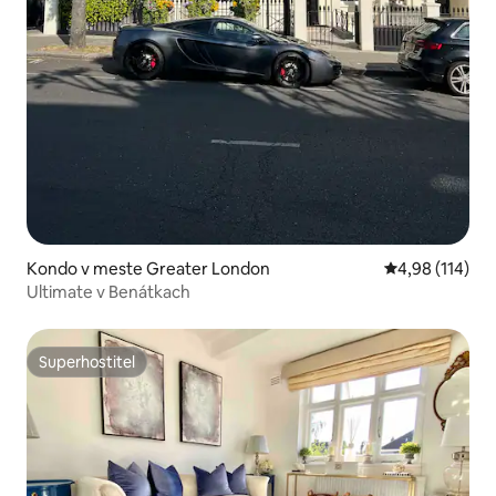
Kondo v meste Greater London
Priemerné ohod
4,98 (114)
Ultimate v Benátkach
Superhostiteľ
Superhostiteľ