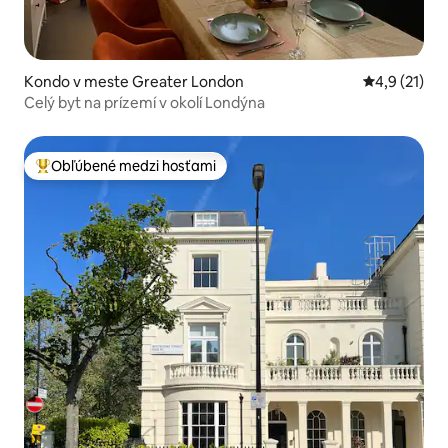
Kondo v meste Greater London
Priemerné o
4,9 (21)
Celý byt na prízemí v okolí Londýna
Obľúbené medzi hosťami
Najobľúbenejšie medzi hosťami