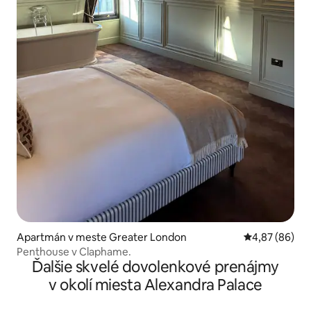
Apartmán v meste Greater London
Priemerné oho
4,87 (86)
Penthouse v Claphame.
Ďalšie skvelé dovolenkové prenájmy
v okolí miesta Alexandra Palace