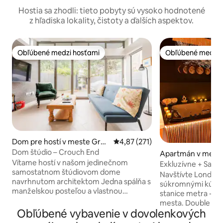
Hostia sa zhodli: tieto pobyty sú vysoko hodnotené
z hľadiska lokality, čistoty a ďalších aspektov.
Obľúbené medzi hosťami
Obľúbené medzi 
Obľúbené medzi hosťami
Obľúbené medzi 
Dom pre hostí v meste Grea
Priemerné ohodnotenie 4,87 z 5
4,87 (271)
ter London
Dom štúdio – Crouch End
Apartmán v meste
Vítame hostí v našom jedinečnom
London
Exkluzívne + Sauna
samostatnom štúdiovom dome
Navštívte Londýn 
navrhnutom architektom Jedna spálňa s
súkromnými kúpeľ
manželskou posteľou a vlastnou
stanice metra - 30
kúpeľňou Veľký salónik s kuchyňou
mesta. Double Jac
Pohovka v obývacej izbe sa dá rozložiť na
Obľúbené vybavenie v dovolenkových
time with your Lov
posteľ pre jednu osobu (Poznámka: Za
two Sauna with A