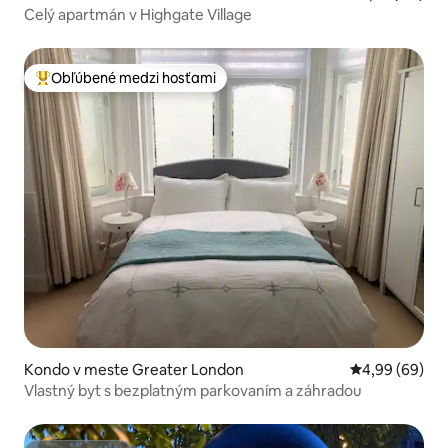
Celý apartmán v Highgate Village
Obľúbené medzi hosťami
Najobľúbenejšie medzi hosťami
Kondo v meste Greater London
Priemerné oho
4,99 (69)
Vlastný byt s bezplatným parkovaním a záhradou