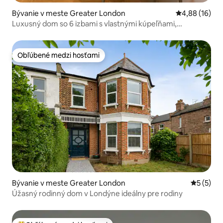
Bývanie v meste Greater London
Priemerné oho
4,88 (16)
Luxusný dom so 6 izbami s vlastnými kúpeľňami,
modernou kuchyňou a kapacitou 8 osôb
Obľúbené medzi hosťami
Obľúbené medzi hosťami
Bývanie v meste Greater London
Priemerné
5 (5)
Úžasný rodinný dom v Londýne ideálny pre rodiny