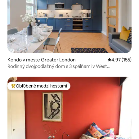
Kondo v meste Greater London
Priemerné ohod
4,97 (155)
Rodinný dvojpodlažný dom s 3 spálňami v West
Hampstead • 3 linky metra
Obľúbené medzi hosťami
Najobľúbenejšie medzi hosťami