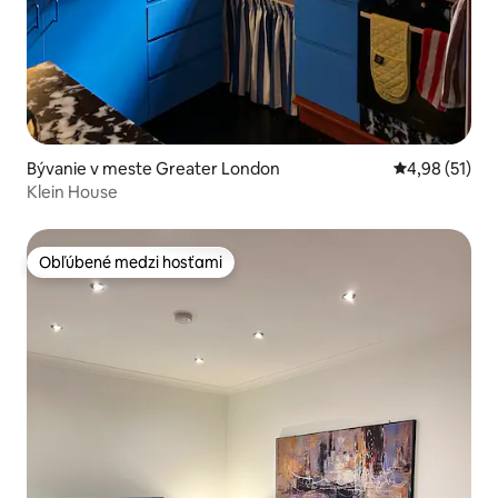
Bývanie v meste Greater London
Priemerné oho
4,98 (51)
Klein House
Obľúbené medzi hosťami
Obľúbené medzi hosťami