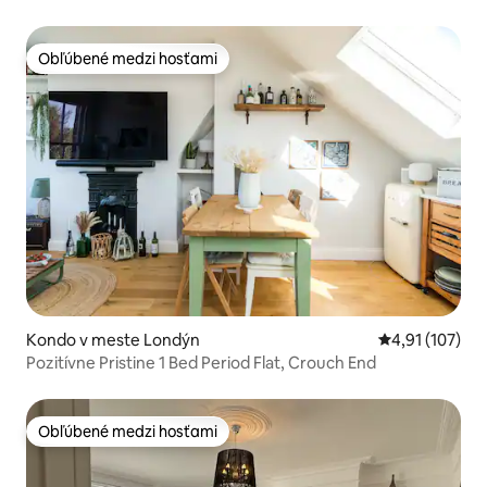
Obľúbené medzi hosťami
Obľúbené medzi hosťami
Kondo v meste Londýn
Priemerné oho
4,91 (107)
Pozitívne Pristine 1 Bed Period Flat, Crouch End
Obľúbené medzi hosťami
Obľúbené medzi hosťami