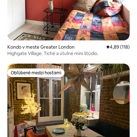
Kondo v meste Greater London
Priemerné ohod
4,89 (118)
Highgate Village. Tiché a útulné mini štúdio.
Obľúbené medzi hosťami
Obľúbené medzi hosťami