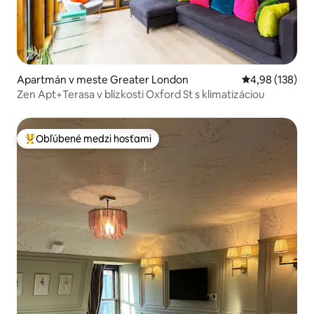
Apartmán v meste Greater London
Priemerné ohod
4,98 (138)
Zen Apt+Terasa v blízkosti Oxford St s klimatizáciou
Obľúbené medzi hosťami
Najobľúbenejšie medzi hosťami