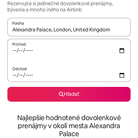
Rezervujte si jedinečné dovolenkové prenájmy,
bývania a mnoho iného na Airbnb
Poloha
Keď budú výsledky k dispozícii, môžete si ich prechádzať pom
Príchod
Odchod
Hľadať
Najlepšie hodnotené dovolenkové
prenájmy v okolí mesta Alexandra
Palace