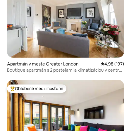
Apartmán v meste Greater London
Priemerné ohod
4,98 (197)
Boutique apartmán s 2 posteľami a klimatizáciou v centre
Londýna
Obľúbené medzi hosťami
Najobľúbenejšie medzi hosťami