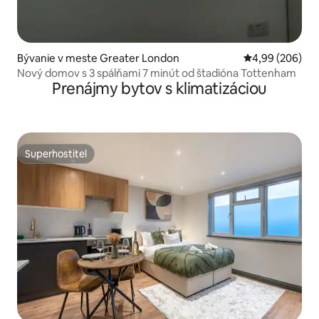
Bývanie v meste Greater London
Priemerné ohod
4,99 (206)
Nový domov s 3 spálňami 7 minút od štadióna Tottenham
Prenájmy bytov s klimatizáciou
Superhostiteľ
Superhostiteľ