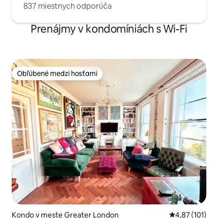
837 miestnych odporúča
Prenájmy v kondomíniách s Wi-Fi
Obľúbené medzi hosťami
Obľúbené medzi hosťami
Kondo v meste Greater London
Priemerné oho
4,87 (101)