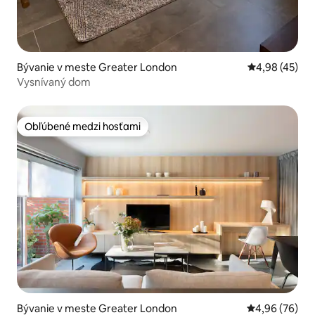
Bývanie v meste Greater London
Priemerné oho
4,98 (45)
Vysnívaný dom
Obľúbené medzi hosťami
Obľúbené medzi hosťami
Bývanie v meste Greater London
Priemerné oho
4,96 (76)