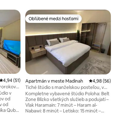
Apartmán
Obľúbené medzi hosťami
Superho
Obľúbené medzi hosťami
Superho
Očarujúci
samostat
Vitajte 
rámci Me
luxus a 
vám posk
moderného
služobne
Naše sta
vám zaru
keďže sa 
Priemerné ohodnotenie 4,94 z 5, počet hodnotení: 51
4,94 (51)
autom a 
Apartmán v meste Madinah
Priemerné ohodnotenie
4,98 (56)
proroka 
Prorokovej
Tiché štúdio s manželskou posteľou, v
centre me
blízkosti Prorokovej mešity
Kompletne vybavené štúdio Poloha: Belt
čo hosťo
ov od
Zone Blízko všetkých služieb a podujatí –
službám,
v od
Vlak Haramain: 7 minút – Haram al-
níka Quba,
Nabawi: 8 minút – Letisko: 15 minút –
 z
Mešita Quba: 10 minút Pozostáva z :
. Chodník
Spálňa + kúpeľňa Služby – inteligentné
ba smerom
prihlásenie. - Chladnička - 60-palcový
chádza
televízor – NETFLIX + Watch + Youtube -