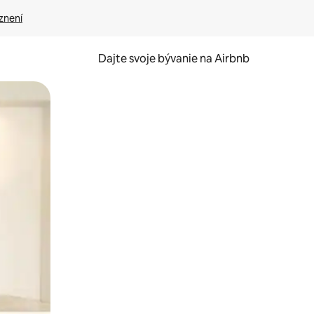
znení
Dajte svoje bývanie na Airbnb
kúmať pomocou dotykových gest či potiahnutia prstom.