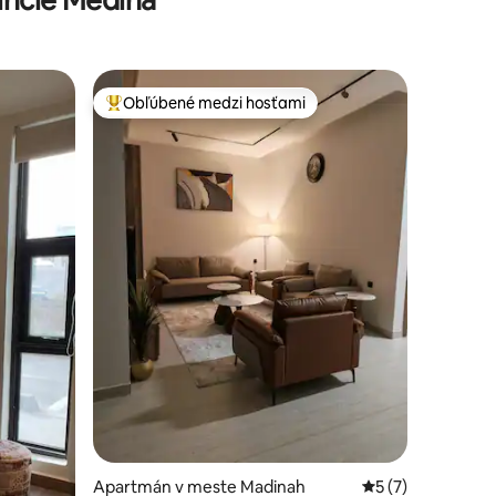
Obľúbené medzi hosťami
Najobľúbenejšie medzi hosťami
Apartmán v meste Madinah
Priemerné ohodno
5 (7)