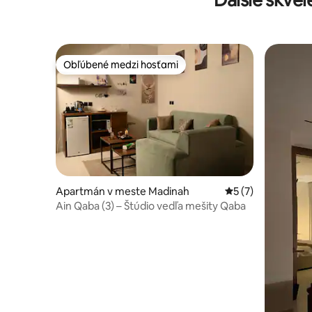
Obľúbené medzi hosťami
Obľúbené medzi hosťami
Apartmán v meste Madinah
Priemerné ohodnot
5 (7)
Ain Qaba (3) – Štúdio vedľa mešity Qaba