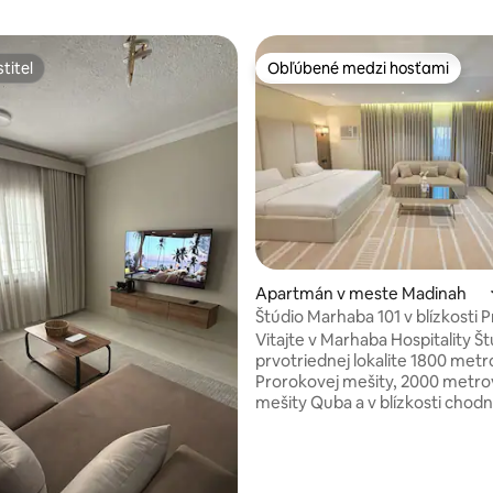
titeľ
Obľúbené medzi hosťami
titeľ
Obľúbené medzi hosťami
4,95 z 5, počet hodnotení: 131
Apartmán v meste Madinah
Štúdio Marhaba 101 v blízkosti 
mešity a mešity Quba
Vitajte v Marhaba Hospitality Štúdio v
prvotriednej lokalite 1800 metr
Prorokovej mešity, 2000 metro
mešity Quba a v blízkosti chod
ktorý je 350 metrov od jedného
najkrajších chodníkov v Madine
sa rozprestiera od mešity Qu
k Prorokovej mešite, kde sa na