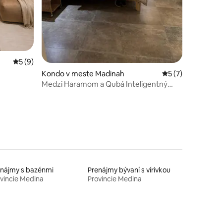
Priemerné ohodnotenie 5 z 5, počet hodnotení: 9
5 (9)
Kondo v meste Madinah
Priemerné ohodno
5 (7)
Medzi Haramom a Qubá Inteligentný
vstup Všetky služby pri tvojich dverách
enájmy s bazénmi
Prenájmy bývaní s vírivkou
vincie Medina
Provincie Medina