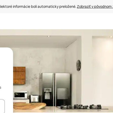
iektoré informácie boli automaticky preložené. 
Zobraziť v pôvodnom 
a
rechádzať pomocou klávesov so šípkami nahor a nadol alebo ich pres