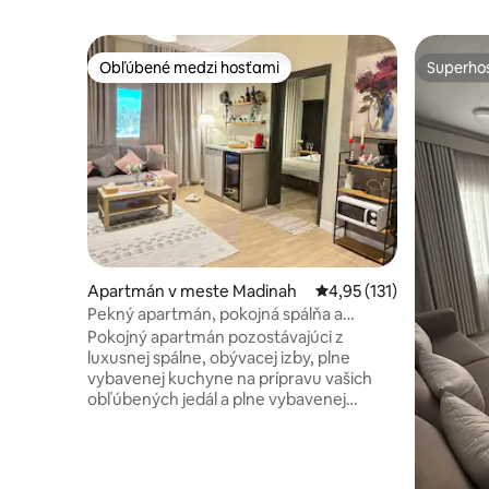
Obľúbené medzi hosťami
Superhos
Obľúbené medzi hosťami
Superhos
Apartmán v meste Madinah
Priemerné ohodnotenie 
4,95 (131)
Pekný apartmán, pokojná spálňa a
obývacia izba
Pokojný apartmán pozostávajúci z
luxusnej spálne, obývacej izby, plne
vybavenej kuchyne na prípravu vašich
obľúbených jedál a plne vybavenej
kúpeľne - Nachádza sa 5 minút jazdy
autom od mešity Posla a 3 minúty jazdy
autom od mešity Quba a veľmi blízko
ulice Quba a mešity Al-Jumaa 🕌 - Všetky