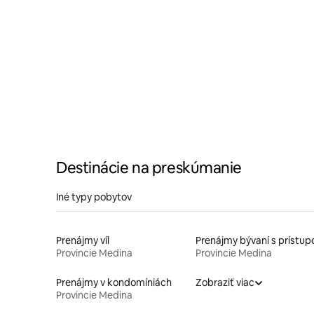
časťou
Destinácie na preskúmanie
Iné typy pobytov
Prenájmy víl
Provincie Medina
Provincie Medina
Prenájmy v kondomíniách
Zobraziť viac
Provincie Medina