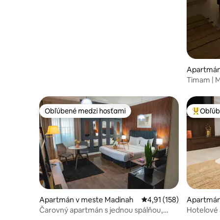
Apartmán
Timam | 
spálňami,
Obľúbené medzi hosťami
Obľúb
Obľúbené medzi hosťami
Najobľúb
Apartmán v meste Madinah
Priemerné ohodnotenie 
4,91 (158)
Apartmán
Čarovný apartmán s jednou spálňou,
Hotelové 
inteligentným vstupom a obývacou