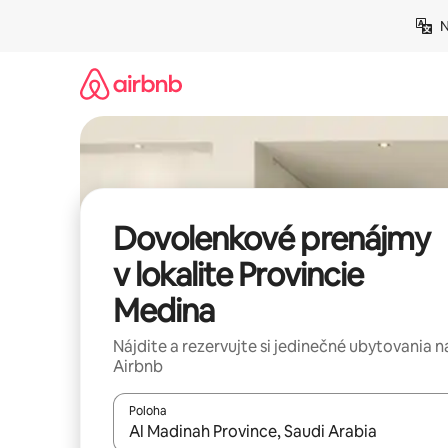
Preskočiť
N
na
obsah.
Dovolenkové prenájmy
v lokalite Provincie
Medina
Nájdite a rezervujte si jedinečné ubytovania n
Airbnb
Poloha
Keď budú výsledky k dispozícii, môžete si ich p