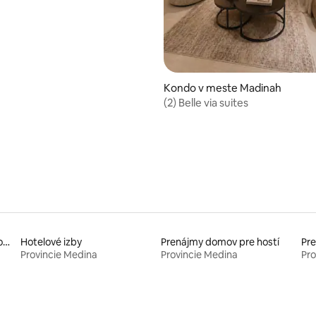
Kondo v meste Madinah
(2) Belle via suites
Prenájmy bývaní s prístupom na pláž
Hotelové izby
Prenájmy domov pre hostí
Pr
Provincie Medina
Provincie Medina
Pro