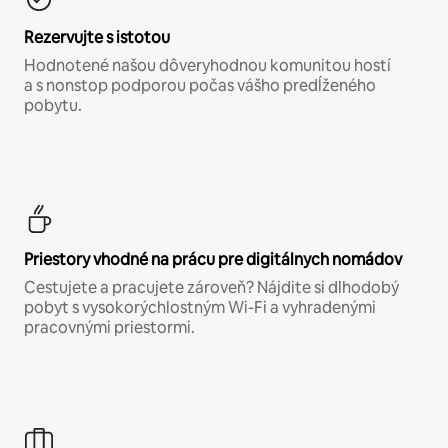
Rezervujte s istotou
Hodnotené našou dôveryhodnou komunitou hostí
a s nonstop podporou počas vášho predĺženého
pobytu.
Priestory vhodné na prácu pre digitálnych nomádov
Cestujete a pracujete zároveň? Nájdite si dlhodobý
pobyt s vysokorýchlostným Wi-Fi a vyhradenými
pracovnými priestormi.