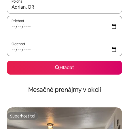
Poloha
Keď budú výsledky k dispozícii, môžete si ich prechádzať pom
Príchod
Odchod
Hľadať
Mesačné prenájmy v okolí
Superhostiteľ
Superhostiteľ