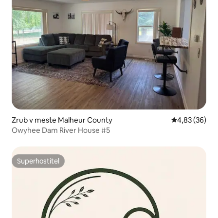
Zrub v meste Malheur County
Priemerné oho
4,83 (36)
Owyhee Dam River House #5
Superhostiteľ
Superhostiteľ