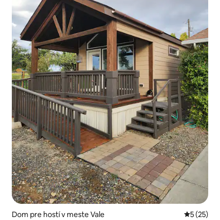
Dom pre hostí v meste Vale
Priemerné 
5 (25)