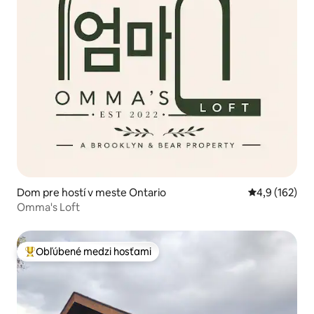
Dom pre hostí v meste Ontario
Priemerné oho
4,9 (162)
Omma's Loft
Obľúbené medzi hosťami
Najobľúbenejšie medzi hosťami