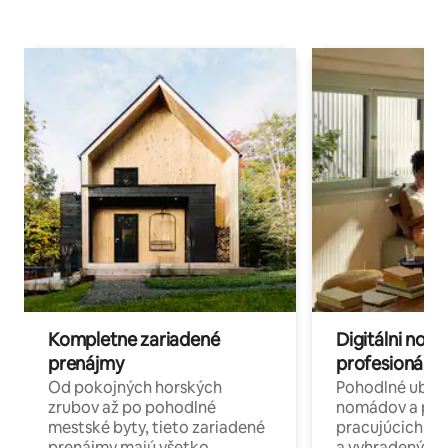
Kompletne zariadené
Digitálni nomá
prenájmy
profesionáli 
Od pokojných horských
Pohodlné ubyto
zrubov až po pohodlné
nomádov a pro
mestské byty, tieto zariadené
pracujúcich na 
prenájmy majú všetko
a vyhradenými