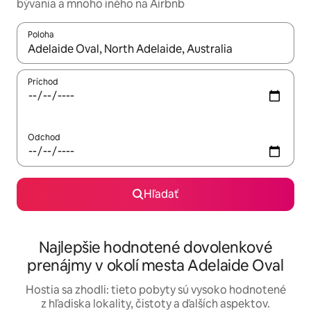
bývania a mnoho iného na Airbnb
Poloha
Keď budú výsledky k dispozícii, môžete si ich prechádzať pom
Príchod
Odchod
Hľadať
Najlepšie hodnotené dovolenkové
prenájmy v okolí mesta Adelaide Oval
Hostia sa zhodli: tieto pobyty sú vysoko hodnotené
z hľadiska lokality, čistoty a ďalších aspektov.