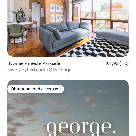
Bývanie v meste Parkside
Priemerné oho
4,93 (110)
Skvelý byt pri parku City Fringe
Obľúbené medzi hosťami
Obľúbené medzi hosťami