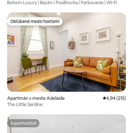
Bohem Luxury | Bazén | Posilňovňa | Parkovanie | Wi-Fi
Obľúbené medzi hosťami
Obľúbené medzi hosťami
Apartmán v meste Adelaide
Priemerné ohod
4,94 (215)
The Little Sardine
Superhostiteľ
Superhostiteľ