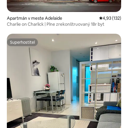
Apartmán v meste Adelaide
Priemerné ohod
4,93 (132)
Charlie on Charlick | Plne zrekonštruovaný 1Br byt
Superhostiteľ
Superhostiteľ