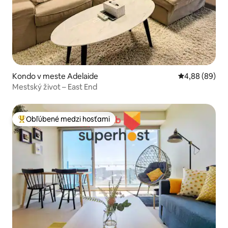
Kondo v meste Adelaide
Priemerné oho
4,88 (89)
Mestský život – East End
Obľúbené medzi hosťami
Najobľúbenejšie medzi hosťami