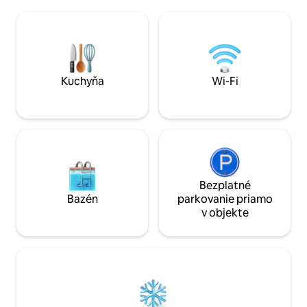
chalupy maximalizáciou svetla a
priamo pri pláži 
integráciou VŠETKÝCH nevýhod módu.
objekt s nádhern
Luxusné kúpeľne s vaňou, plyšovými
– 5 minút od reštau
kobercami, WI-FI PRIPOJENÍM,
Road / Henley Beac
klimatizáciou a romantickým
do centra mesta
obojstranným ohňom. GURMÁNSKE
RAŇAJKY. TENISOVÝ KURT. Divoká
Kuchyňa
Wi-Fi
príroda vo výbehu s koňmi a kozou.
Bezplatné
Bazén
parkovanie priamo
v objekte