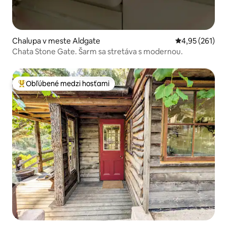
Chalupa v meste Aldgate
Priemerné ohod
4,95 (261)
Chata Stone Gate. Šarm sa stretáva s modernou.
Obľúbené medzi hosťami
Najobľúbenejšie medzi hosťami