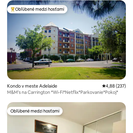
Obľúbené medzi hosťami
Najobľúbenejšie medzi hosťami
Kondo v meste Adelaide
Priemerné ohod
4,88 (237)
M&M's na Carrington *Wi-Fi*Netflix*Parkovanie*Pokoj*
Obľúbené medzi hosťami
Obľúbené medzi hosťami