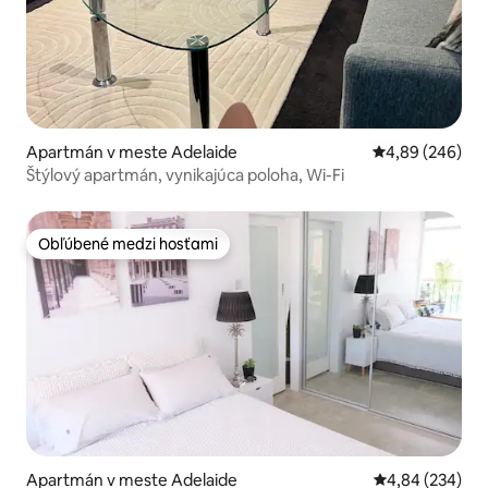
Apartmán v meste Adelaide
Priemerné ohod
4,89 (246)
Štýlový apartmán, vynikajúca poloha, Wi-Fi
Obľúbené medzi hosťami
Obľúbené medzi hosťami
Apartmán v meste Adelaide
Priemerné ohod
4,84 (234)