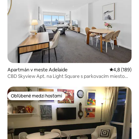
Apartmán v meste Adelaide
Priemerné oho
4,8 (189)
CBD Skyview Apt. na Light Square s parkovacím miestom
č. 1
Obľúbené medzi hosťami
Obľúbené medzi hosťami