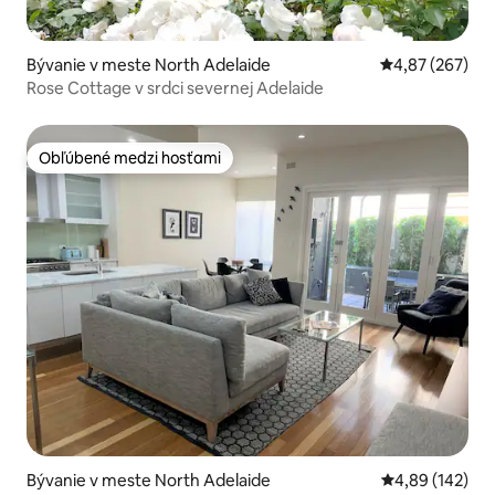
Bývanie v meste North Adelaide
Priemerné ohod
4,87 (267)
Rose Cottage v srdci severnej Adelaide
Obľúbené medzi hosťami
Obľúbené medzi hosťami
Bývanie v meste North Adelaide
Priemerné ohod
4,89 (142)