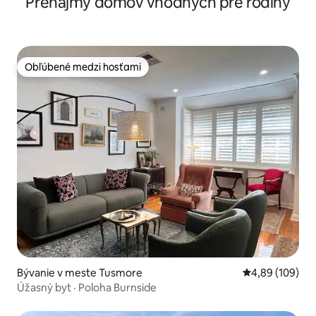
Prenájmy domov vhodných pre rodiny
Obľúbené medzi hosťami
Obľúbené medzi hosťami
Bývanie v meste Tusmore
Priemerné ohod
4,89 (109)
Úžasný byt · Poloha Burnside