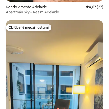
Kondo v meste Adelaide
Priemerné oho
4,67 (27)
Apartmán Sky – Realm Adelaide
Obľúbené medzi hosťami
Obľúbené medzi hosťami