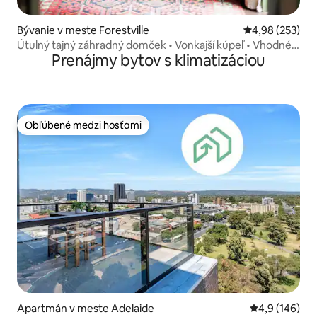
Bývanie v meste Forestville
Priemerné ohod
4,98 (253)
Útulný tajný záhradný domček • Vonkajší kúpeľ • Vhodné
Prenájmy bytov s klimatizáciou
pre domáce zvieratá
Obľúbené medzi hosťami
Obľúbené medzi hosťami
Apartmán v meste Adelaide
Priemerné oho
4,9 (146)