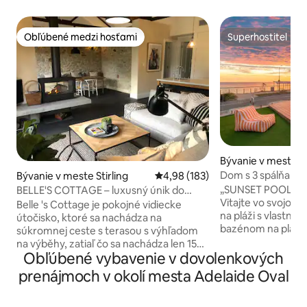
Obľúbené medzi hosťami
Superhostiteľ
Obľúbené medzi hosťami
Superhostiteľ
Bývanie v meste G
rth
Dom s 3 spálňami p
Bývanie v meste Stirling
Priemerné ohodnotenie 4,98 z 5
4,98 (183)
súkromný bazén a
„SUNSET POOL HO
BELLE'S COTTAGE – luxusný únik do
Vitajte vo svojom
Stirlingu 🔥🍂🎾🌲🐑🐓
Belle 's Cottage je pokojné vidiecke
na pláži s vlastn
útočisko, ktoré sa nachádza na
bazénom na pláži, 
súkromnej ceste s terasou s výhľadom
vzácny zážitok! T
na výběhy, zatiaľ čo sa nachádza len 15
spálňami v Glenelg
Obľúbené vybavenie v dovolenkových
minút od Adelaide a v pešej vzdialenosti
rodiny, skupiny pri
od dedín Stirling A Aldgate.
prenájmoch v okolí mesta Adelaide Oval
ktoré hľadajú relax
Architektonická rekonštrukcia z roku
Obrovský 15-metr
2019 posilnila pôvodný šarm kamennej
na pláži – 24-met