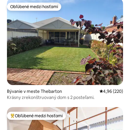
Obľúbené medzi hosťami
Obľúbené medzi hosťami
Bývanie v meste Thebarton
Priemerné ohod
4,96 (220)
Krásny zrekonštruovaný dom s 2 posteľami.
Obľúbené medzi hosťami
Najobľúbenejšie medzi hosťami