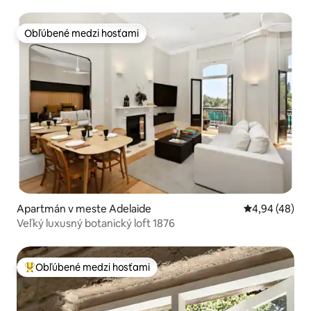
Obľúbené medzi hosťami
Obľúbené medzi hosťami
Apartmán v meste Adelaide
Priemerné oho
4,94 (48)
Veľký luxusný botanický loft 1876
Obľúbené medzi hosťami
Najobľúbenejšie medzi hosťami