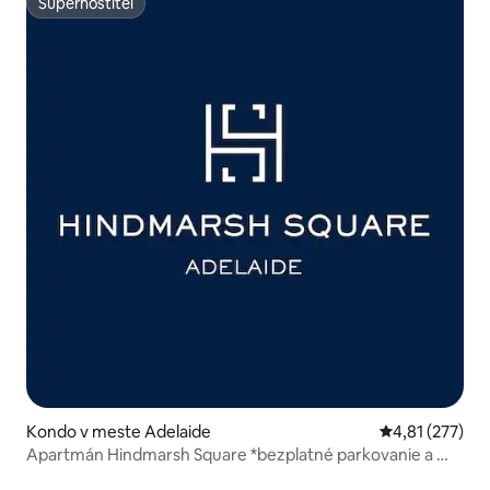
Superhostiteľ
Superhostiteľ
Kondo v meste Adelaide
Priemerné ohod
4,81 (277)
Apartmán Hindmarsh Square *bezplatné parkovanie a Wi-
Fi*