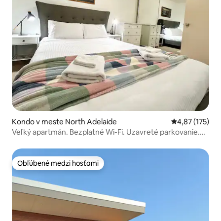
Kondo v meste North Adelaide
Priemerné ohod
4,87 (175)
Veľký apartmán. Bezplatné Wi-Fi. Uzavreté parkovanie.
Klimatizácia.
Obľúbené medzi hosťami
Obľúbené medzi hosťami