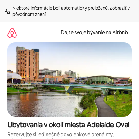
Preskočiť
Niektoré informácie boli automaticky preložené. 
Zobraziť v 
na
pôvodnom znení
obsah.
Dajte svoje bývanie na Airbnb
Ubytovania v okolí miesta Adelaide Oval
Rezervujte si jedinečné dovolenkové prenájmy,