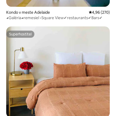
Kondo v meste Adelaide
Priemerné ohod
4,96 (270)
◕Galéria◕remesiel •Square View✔restaurants✔Bars✔
Superhostiteľ
Superhostiteľ