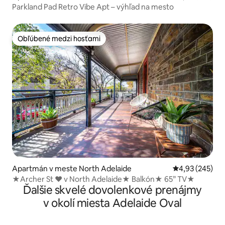
Parkland Pad Retro Vibe Apt – výhľad na mesto
Obľúbené medzi hosťami
Obľúbené medzi hosťami
Apartmán v meste North Adelaide
Priemerné ohod
4,93 (245)
★Archer St ❤ v North Adelaide★ Balkón★ 65” TV★
Ďalšie skvelé dovolenkové prenájmy
v okolí miesta Adelaide Oval