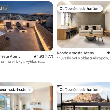
titeľ
Obľúbené medzi hosťami
titeľ
Obľúbené medzi hosťami
Kondo v meste Atény
P
meste Atény
Priemerné ohodnotenie 4,93 z 5, počet hodn
4,93 (477)
** Svetlý byt v oblasti Akropoly
kromné vírivky a výhľad na
balkón **
4,98 z 5, počet hodnotení: 146
ené medzi hosťami
Obľúbené medzi hosťami
enejšie medzi hosťami
Obľúbené medzi hosťami