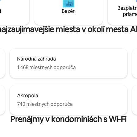
u posteľou King a 2 plne
kaviarní a obchodov. *** Nie sú povolené
Bezplatn
*** Večierky ani
žiadne večierky / podujatia ***
i
Bazén
priam
 podujatia nie sú povolené ***
najzaujímavejšie miesta v okolí mesta 
Národná záhrada
1 468 miestnych odporúča
Akropola
740 miestnych odporúča
Prenájmy v kondomíniách s Wi-Fi