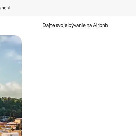
znení
Dajte svoje bývanie na Airbnb
kúmať pomocou dotykových gest či potiahnutia prstom.