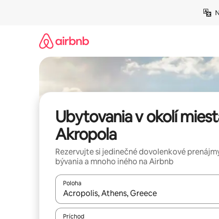
Preskočiť
N
na
obsah.
Ubytovania v okolí miest
Akropola
Rezervujte si jedinečné dovolenkové prenájmy
bývania a mnoho iného na Airbnb
Poloha
Keď budú výsledky k dispozícii, môžete si ich p
Príchod