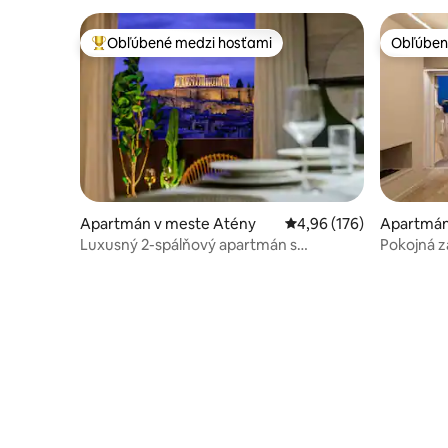
Obľúbené medzi hosťami
Obľúben
Najobľúbenejšie medzi hosťami
Obľúben
Apartmán v meste Atény
Priemerné ohodnotenie 
4,96 (176)
Apartmán
Luxusný 2-spálňový apartmán s
Pokojná 
výhľadom na Akropolu • 1 minúta chôdze
od metra