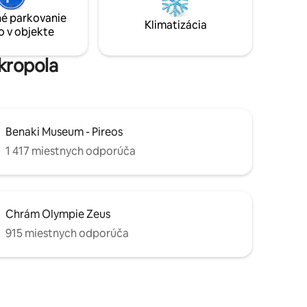
minimálne s luxusnými povrchovými
é parkovanie
úpravami, luxusnou estetikou a úplne
Klimatizácia
o v objekte
novým vybavením.
Akropola
Benaki Museum - Pireos
1 417 miestnych odporúča
Chrám Olympie Zeus
915 miestnych odporúča