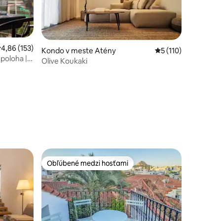
riemerné ohodnotenie 4,86 z 5, počet hodnotení: 153
4,86 (153)
tení: 186
Kondo v meste Atény
Priemerné ohodnote
5 (110)
poloha | 2
Olive Koukaki
Obľúbené medzi hosťami
Obľúbené medzi hosťami