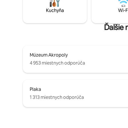
vybaveniu, ✓bezplatnému Wi-Fi
manželsko
✓bezplatnému kávovaru na espresso a
vybavené kúpeľne 
Kuchyňa
Wi-F
✓ televízoru s kapsulami (nastavené pre
akékoľvek
Netflix).
Ďalšie 
Múzeum Akropoly
4 953 miestnych odporúča
Plaka
1 313 miestnych odporúča