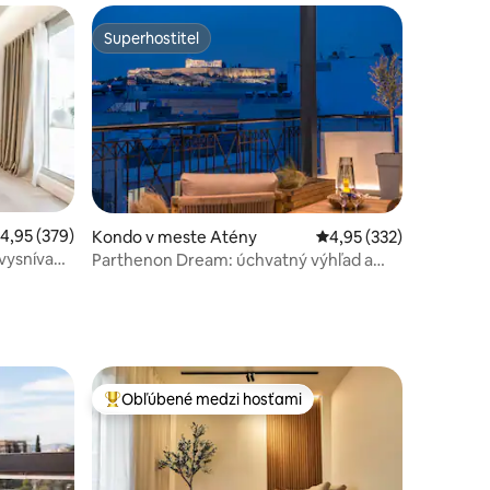
Superhostiteľ
Superhostiteľ
riemerné ohodnotenie 4,95 z 5, počet hodnotení: 379
4,95 (379)
Kondo v meste Atény
Priemerné ohodnotenie
4,95 (332)
otení: 477
, vysnívaný
Parthenon Dream: úchvatný výhľad a
luxusná pergola
Obľúbené medzi hosťami
Najobľúbenejšie medzi hosťami