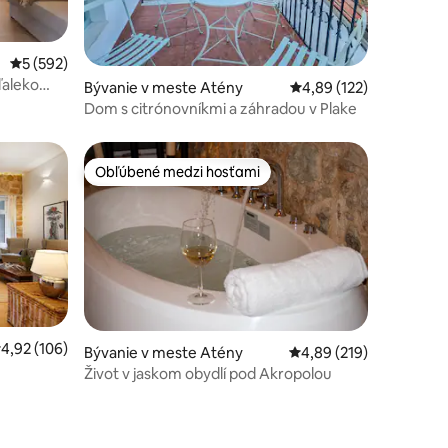
tení: 168
Priemerné ohodnotenie 5 z 5, počet hodnotení: 592
5 (592)
ďaleko
Bývanie v meste Atény
Priemerné ohodnotenie
4,89 (122)
Dom s citrónovníkmi a záhradou v Plake
Obľúbené medzi hosťami
Obľúbené medzi hosťami
riemerné ohodnotenie 4,92 z 5, počet hodnotení: 106
4,92 (106)
otení: 202
Bývanie v meste Atény
Priemerné ohodnotenie
4,89 (219)
Život v jaskom obydlí pod Akropolou