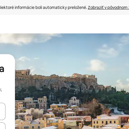
iektoré informácie boli automaticky preložené. 
Zobraziť v pôvodnom 
a
,
rechádzať pomocou klávesov so šípkami nahor a nadol alebo ich pres