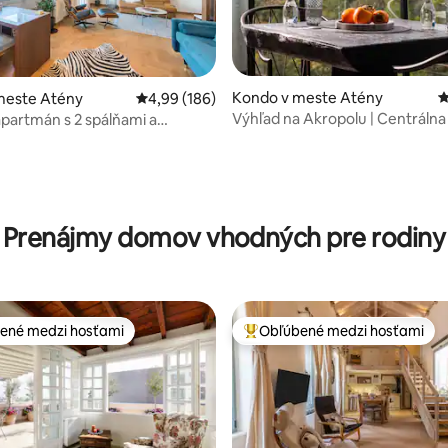
Kondo v meste Atény
P
meste Atény
Priemerné ohodnotenie 4,99 z 5, počet hodno
4,99 (186)
Výhľad na Akropolu | Centrálna 
partmán s 2 spálňami a
spálne
 na múzeum Akropolis
4,99 z 5, počet hodnotení: 183
Prenájmy domov vhodných pre rodiny
ené medzi hosťami
Obľúbené medzi hosťami
enejšie medzi hosťami
Najobľúbenejšie medzi hosťami