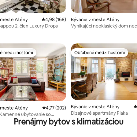
4,93 z 5, počet hodnotení: 212
v meste Atény
Priemerné ohodnotenie 4,98 z 5, počet hodno
4,98 (168)
Bývanie v meste Atény
opappou 2, člen Luxury Drops
Vynikajúci neoklasický dom ne
Akropoly!
é medzi hosťami
Obľúbené medzi hosťami
é medzi hosťami
Obľúbené medzi hosťami
Bývanie v meste Atény
P
4,97 z 5, počet hodnotení: 171
v meste Atény
Priemerné ohodnotenie 4,77 z 5, počet hodn
4,77 (202)
Dizajnové apartmány Plaka
 Kamenné ubytovanie so
Prenájmy bytov s klimatizáciou
tmosférou, 70 m²