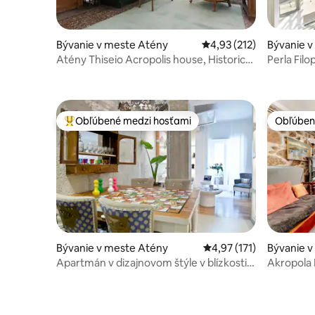
Bývanie v meste Atény
Priemerné ohodnotenie 
4,93 (212)
Bývanie 
Atény Thiseio Acropolis house, Historical
Perla Fil
Center
Obľúbené medzi hosťami
Obľúben
Najobľúbenejšie medzi hosťami
Obľúben
Bývanie v meste Atény
Priemerné ohodnotenie 
4,97 (171)
Bývanie 
Apartmán v dizajnovom štýle v blízkosti
Akropola
Akropoly
skvelou a