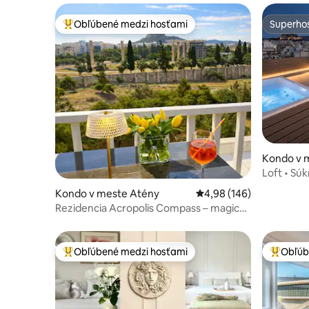
Obľúbené medzi hosťami
Superhos
Najobľúbenejšie medzi hosťami
Superhos
Kondo v 
Loft • Sú
Akropolu
Kondo v meste Atény
Priemerné ohodnotenie 
4,98 (146)
Rezidencia Acropolis Compass – magický
výhľad na AKROPOLE
Obľúbené medzi hosťami
Obľúb
Najobľúbenejšie medzi hosťami
Najobľúb