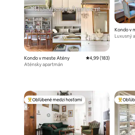
Kondo v 
Luxusný a
výhľadom
Kondo v meste Atény
Priemerné ohodnotenie 
4,99 (183)
Aténsky apartmán
Obľúbené medzi hosťami
Obľúb
Najobľúbenejšie medzi hosťami
Najobľúb