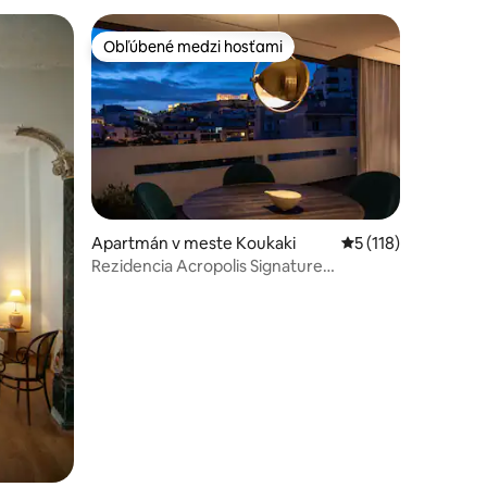
Obľúbené medzi hosťami
Obľúbené medzi hosťami
tení: 136
Apartmán v meste Koukaki
Priemerné ohodnote
5 (118)
Rezidencia Acropolis Signature
Residence