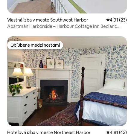
Vlastná izba v meste Southwest Harbor
Priemerné oh
4,91 (23)
Apartmán Harborside – Harbour Cottage Inn Bed and
Breakfast
Obľúbené medzi hosťami
Obľúbené medzi hosťami
Hotelová izba v meste Northeast Harbor
Priemerné oh
4,81 (43)