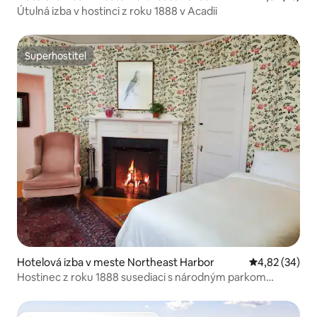
Útulná izba v hostinci z roku 1888 v Acadii
Superhostiteľ
Superhostiteľ
Hotelová izba v meste Northeast Harbor
Priemerné oho
4,82 (34)
Hostinec z roku 1888 susediaci s národným parkom
Acadia