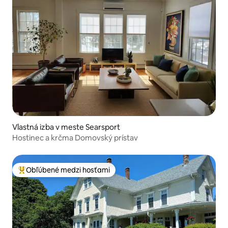
Vlastná izba v meste Searsport
Hostinec a krčma Domovský prístav
Obľúbené medzi hosťami
Najobľúbenejšie medzi hosťami