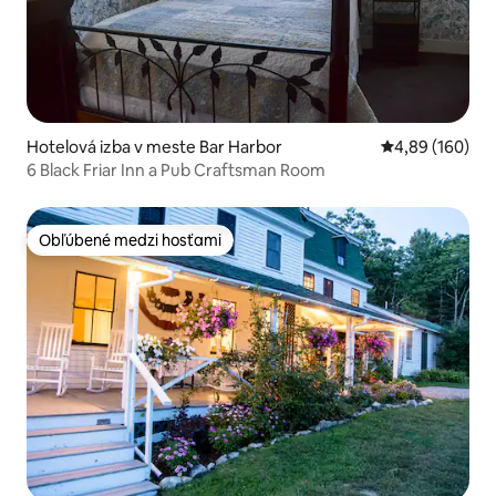
Hotelová izba v meste Bar Harbor
Priemerné ohod
4,89 (160)
6 Black Friar Inn a Pub Craftsman Room
Obľúbené medzi hosťami
Obľúbené medzi hosťami