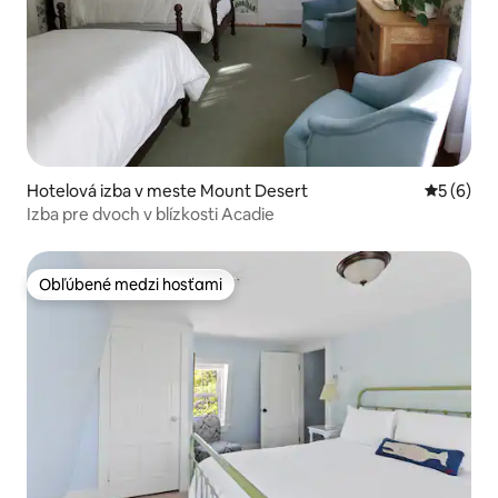
Hotelová izba v meste Mount Desert
Priemerné
5 (6)
Izba pre dvoch v blízkosti Acadie
Obľúbené medzi hosťami
Obľúbené medzi hosťami