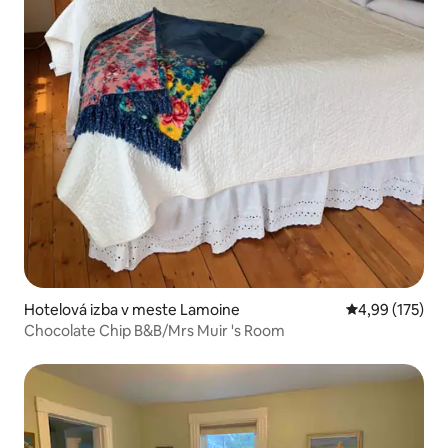
Hotelová izba v meste Lamoine
Priemerné ohod
4,99 (175)
Chocolate Chip B&B/Mrs Muir 's Room