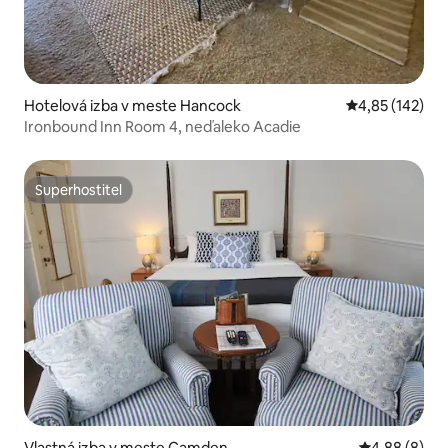
Hotelová izba v meste Hancock
Priemerné ohod
4,85 (142)
Ironbound Inn Room 4, neďaleko Acadie
Superhostiteľ
Superhostiteľ
Vlastná izba v meste Camden
Priemerné oh
4,88 (8)