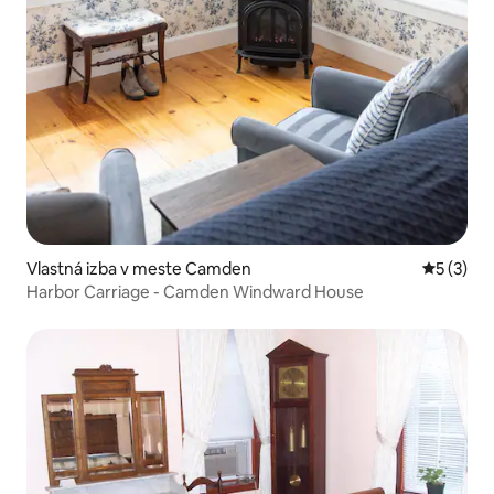
Vlastná izba v meste Camden
Priemerné
5 (3)
Harbor Carriage - Camden Windward House