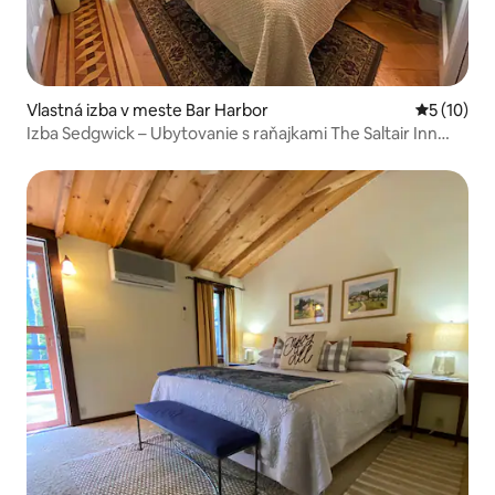
Vlastná izba v meste Bar Harbor
Priemerné 
5 (10)
Izba Sedgwick – Ubytovanie s raňajkami The Saltair Inn
Waterfront