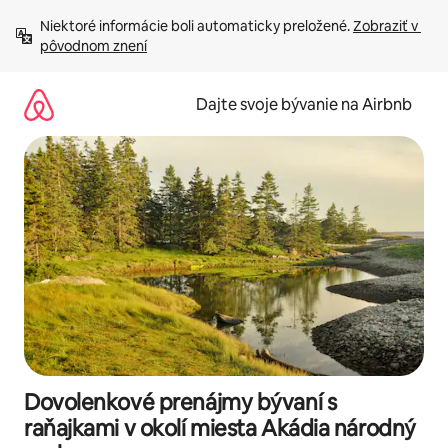
Preskočiť
Niektoré informácie boli automaticky preložené. 
Zobraziť v 
na
pôvodnom znení
obsah.
Dajte svoje bývanie na Airbnb
Dovolenkové prenájmy bývaní s
raňajkami v okolí miesta Akádia národný