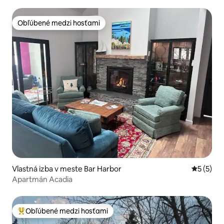
Obľúbené medzi hosťami
Obľúbené medzi hosťami
Vlastná izba v meste Bar Harbor
Priemerné
5 (5)
Apartmán Acadia
Obľúbené medzi hosťami
Najobľúbenejšie medzi hosťami