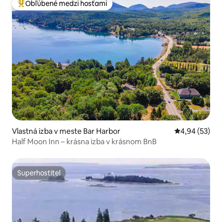
Obľúbené medzi hosťami
Najobľúbenejšie medzi hosťami
Vlastná izba v meste Bar Harbor
Priemerné oho
4,94 (53)
Half Moon Inn – krásna izba v krásnom BnB
Superhostiteľ
Superhostiteľ