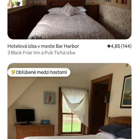
Hotelová izba v meste Bar Harbor
Priemerné ohod
4,85 (144)
3 Black Friar Inn a Pub Tichá izba
Obľúbené medzi hosťami
Najobľúbenejšie medzi hosťami