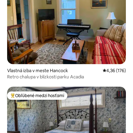
Vlastná izba v meste Hancock
Priemerné ohod
4,36 (176)
Retro chalupa v blízkosti parku Acadia
Obľúbené medzi hosťami
Najobľúbenejšie medzi hosťami