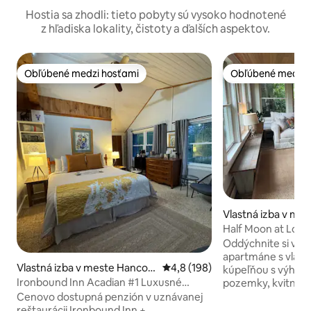
Hostia sa zhodli: tieto pobyty sú vysoko hodnotené
z hľadiska lokality, čistoty a ďalších aspektov.
Obľúbené medzi hosťami
Obľúbené medzi 
Obľúbené medzi hosťami
Obľúbené medzi 
Vlastná izba v mes
or
Half Moon at Looko
Private Bath
Oddýchnite si v 
apartmáne s vlast
Vlastná izba v meste Hancoc
Priemerné ohodnotenie 4,8 z 5
4,8 (198)
kúpeľňou s výhľa
k
Ironbound Inn Acadian #1 Luxusné
pozemky, kvitnúce 
bývanie v blízkosti Akádie
chodníky a výhľad na oc
Cenovo dostupná penzión v uznávanej
šarm pobrežnej ch
reštaurácii Ironbound Inn +.