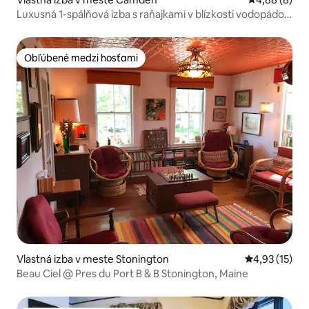
Luxusná 1-spálňová izba s raňajkami v blízkosti vodopádov
Megunticook Falls
Obľúbené medzi hosťami
Obľúbené medzi hosťami
Vlastná izba v meste Stonington
Priemerné oh
4,93 (15)
Beau Ciel @ Pres du Port B & B Stonington, Maine