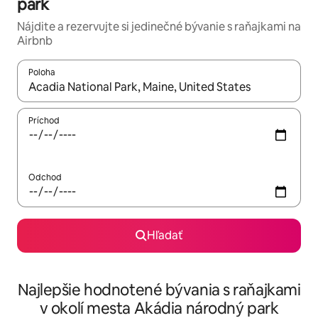
park
Nájdite a rezervujte si jedinečné bývanie s raňajkami na
Airbnb
Poloha
Keď budú výsledky k dispozícii, môžete si ich prechádzať pom
Príchod
Odchod
Hľadať
Najlepšie hodnotené bývania s raňajkami
v okolí mesta Akádia národný park