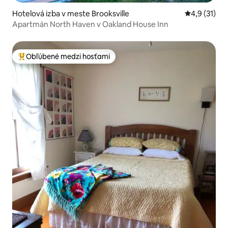
Hotelová izba v meste Brooksville
Priemerné o
4,9 (31)
Apartmán North Haven v Oakland House Inn
Obľúbené medzi hosťami
Najobľúbenejšie medzi hosťami