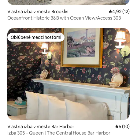
Vlastná izba v meste Brooklin
Priemerné oh
4,92 (12)
Oceanfront Historic B&B with Ocean View/Access 303
Obľúbené medzi hosťami
Obľúbené medzi hosťami
Vlastná izba v meste Bar Harbor
Priemerné 
5 (10)
Izba 305 – Queen | The Central House Bar Harbor