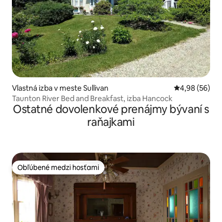
Vlastná izba v meste Sullivan
Priemerné oho
4,98 (56)
Taunton River Bed and Breakfast, izba Hancock
Ostatné dovolenkové prenájmy bývaní s
raňajkami
Obľúbené medzi hosťami
Obľúbené medzi hosťami