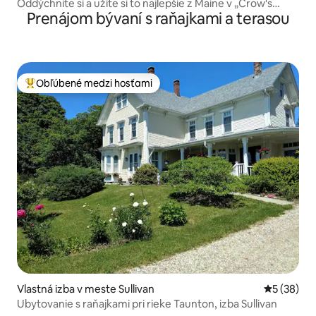
Oddýchnite si a užite si to najlepšie z Maine v „Crow's
Prenájom bývaní s raňajkami a terasou
Rest“
Obľúbené medzi hosťami
Najobľúbenejšie medzi hosťami
Vlastná izba v meste Sullivan
Priemerné 
5 (38)
Ubytovanie s raňajkami pri rieke Taunton, izba Sullivan