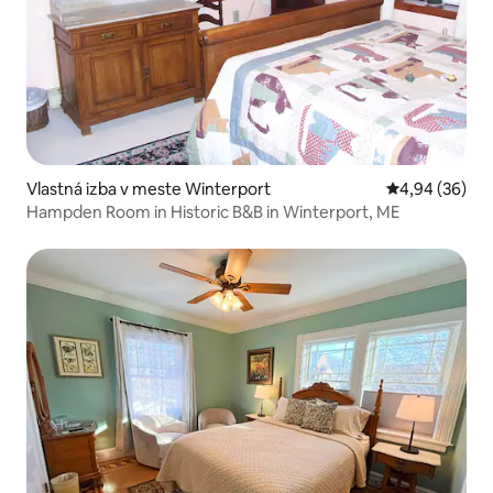
Vlastná izba v meste Winterport
Priemerné oho
4,94 (36)
Hampden Room in Historic B&B in Winterport, ME