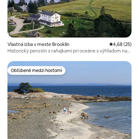
Vlastná izba v meste Brooklin
Priemerné oho
4,68 (25)
Historický penzión s raňajkami pri oceáne s výhľadom na
oceán a prístupom k oceánu 201
Obľúbené medzi hosťami
Obľúbené medzi hosťami