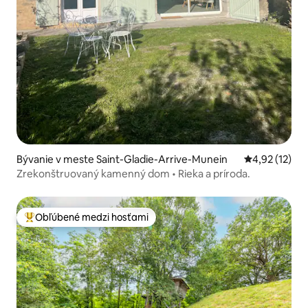
Bývanie v meste Saint-Gladie-Arrive-Munein
Priemerné oh
4,92 (12)
Zrekonštruovaný kamenný dom • Rieka a príroda.
Obľúbené medzi hosťami
Najobľúbenejšie medzi hosťami