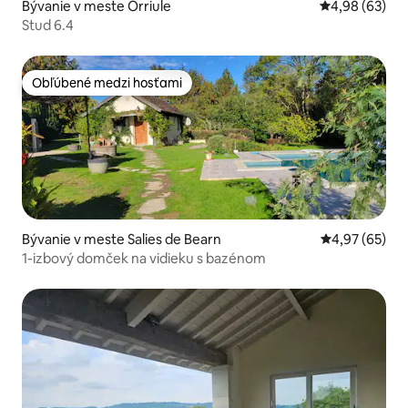
Bývanie v meste Orriule
Priemerné oho
4,98 (63)
Stud 6.4
Obľúbené medzi hosťami
Obľúbené medzi hosťami
Bývanie v meste Salies de Bearn
Priemerné oho
4,97 (65)
1-izbový domček na vidieku s bazénom