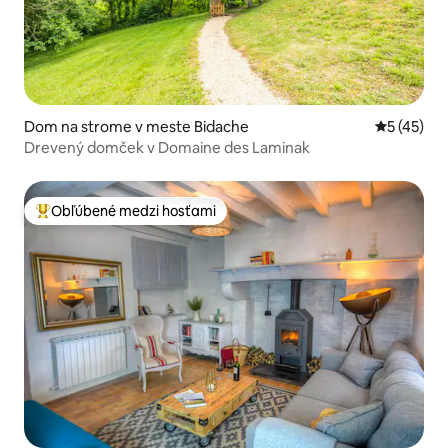
Dom na strome v meste Bidache
Priemerné 
5 (45)
Drevený domček v Domaine des Laminak
Obľúbené medzi hosťami
Najobľúbenejšie medzi hosťami