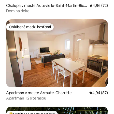
Chalupa v meste Autevielle-Saint-Martin-Bide
Priemerné oho
4,96 (72)
ren
Dom na rieke
Obľúbené medzi hosťami
Obľúbené medzi hosťami
Apartmán v meste Arraute-Charritte
Priemerné oho
4,94 (87)
Apartmán T2 s terasou