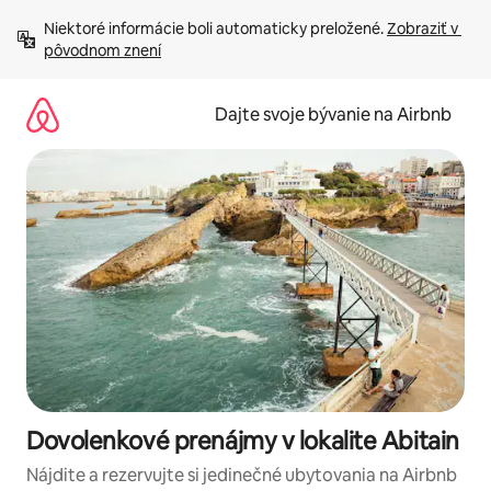
Preskočiť
Niektoré informácie boli automaticky preložené. 
Zobraziť v 
na
pôvodnom znení
obsah.
Dajte svoje bývanie na Airbnb
Dovolenkové prenájmy v lokalite Abitain
Nájdite a rezervujte si jedinečné ubytovania na Airbnb