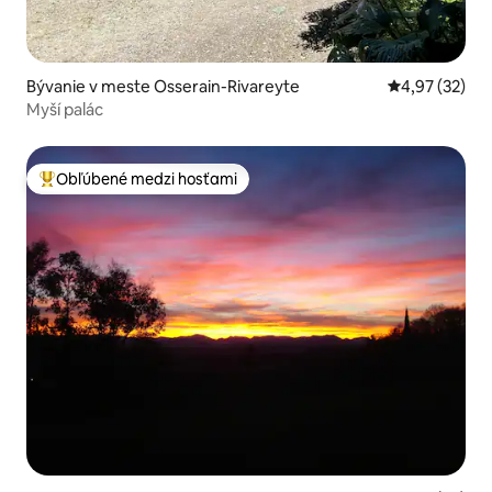
Bývanie v meste Osserain-Rivareyte
Priemerné oho
4,97 (32)
Myší palác
Obľúbené medzi hosťami
Najobľúbenejšie medzi hosťami