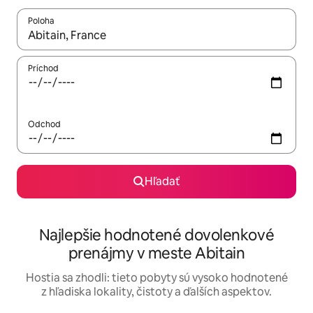
Poloha
Keď budú výsledky k dispozícii, môžete si ich prechádzať pom
Príchod
Odchod
Hľadať
Najlepšie hodnotené dovolenkové
prenájmy v meste Abitain
Hostia sa zhodli: tieto pobyty sú vysoko hodnotené
z hľadiska lokality, čistoty a ďalších aspektov.