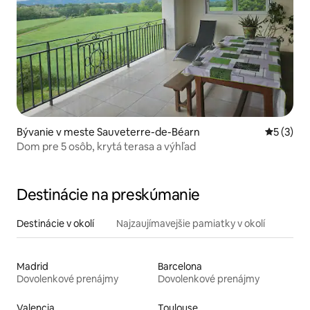
Bývanie v meste Sauveterre-de-Béarn
Priemerné
5 (3)
Dom pre 5 osôb, krytá terasa a výhľad
Destinácie na preskúmanie
Destinácie v okolí
Najzaujímavejšie pamiatky v okolí
Madrid
Barcelona
Dovolenkové prenájmy
Dovolenkové prenájmy
Valencia
Toulouse