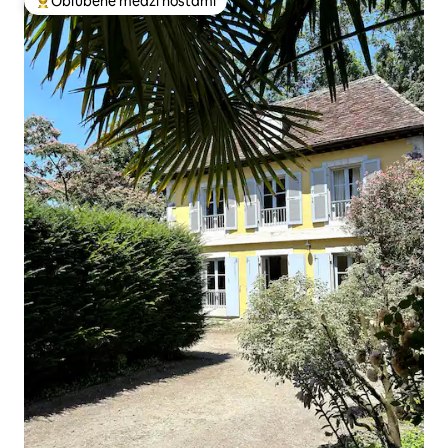
Obľúbené medzi hosťami
Najobľúbenejšie medzi hosťami