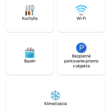
POKOJNÉ vidiecke útočisko venované
uzeninami a syrom 
pokoju, prírode a pohode, s prírodnými
večer (objednajte
športmi a v blízkosti atlantického
pobrežia (45 minút)
Kuchyňa
Wi-Fi
Bezplatné
Bazén
parkovanie priamo
v objekte
Klimatizácia