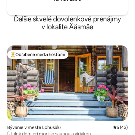
Ďalšie skvelé dovolenkové prenájmy
v lokalite Ääsmäe
Obľúbené medzi hosťami
Najobľúbenejšie medzi hosťami
Bývanie v meste Lohusalu
Priemerné 
5 (43)
Útulný dom pri mori so saunou a vírivkou