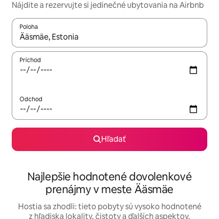
Nájdite a rezervujte si jedinečné ubytovania na Airbnb
Poloha
Keď budú výsledky k dispozícii, môžete si ich prechádzať pom
Príchod
Odchod
Hľadať
Najlepšie hodnotené dovolenkové
prenájmy v meste Ääsmäe
Hostia sa zhodli: tieto pobyty sú vysoko hodnotené
z hľadiska lokality, čistoty a ďalších aspektov.