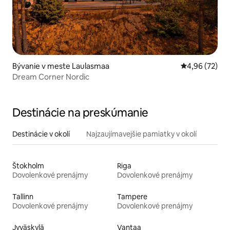
Bývanie v meste Laulasmaa
Priemerné oho
4,96 (72)
Dream Corner Nordic
Destinácie na preskúmanie
Destinácie v okolí
Najzaujímavejšie pamiatky v okolí
Štokholm
Riga
Dovolenkové prenájmy
Dovolenkové prenájmy
Tallinn
Tampere
Dovolenkové prenájmy
Dovolenkové prenájmy
Jyväskylä
Vantaa