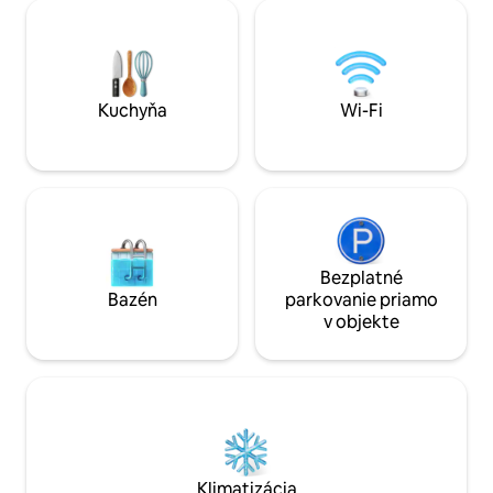
zapustená vírivka a romanticky
domom. Tichý vidi
osvetlená záhrada. 200 m od športov:
prírody (nie párty
disk golf, tenis, futbal, dobrodružný park.
jazdy od Tallinnu.
2 km od obchodu, čerpacej
v okolí. Historické
stanice/kaviarne a jazera Kernu.
parkom a veľkým ihriskom vzdialeným
900 m.
Kuchyňa
Wi-Fi
Bezplatné
Bazén
parkovanie priamo
v objekte
Klimatizácia