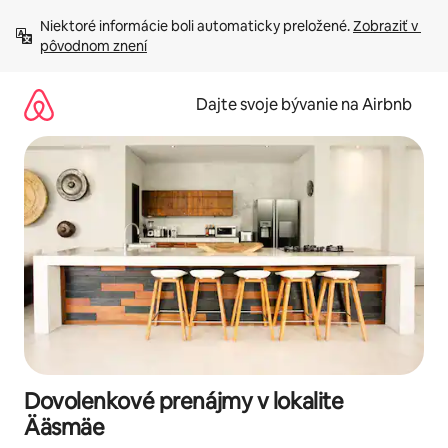
Preskočiť
Niektoré informácie boli automaticky preložené. 
Zobraziť v 
na
pôvodnom znení
obsah.
Dajte svoje bývanie na Airbnb
Dovolenkové prenájmy v lokalite
Ääsmäe