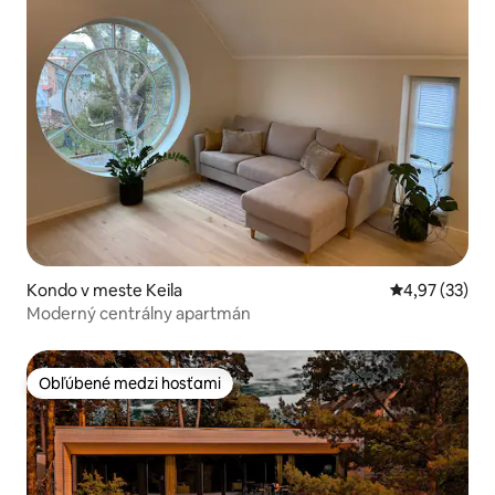
Kondo v meste Keila
Priemerné oho
4,97 (33)
Moderný centrálny apartmán
Obľúbené medzi hosťami
Obľúbené medzi hosťami