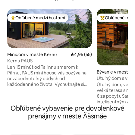
Obľúbené medzi hosťami
Obľúbené medz
Najobľúbenejšie medzi hosťami
Najobľúbenejšie 
Minidom v meste Kernu
Priemerné ohodnotenie 4,95 z 
4,95 (55)
Kernu PAUS
Len 15 minút od Tallinnu smerom k
Bývanie v meste 
Pärnu, PAUS mini house vás pozýva na
Útulný dom s víri
nezabudnuteľný oddych od
súkromným dvor
každodenného života. Vychutnajte si
Útulný dom, veľk
veľké posuvné okno otvárajúce sa na
veľká terasa s náb
priestrannú terasu, elektrické
€ za pobyt). Samo
bezpečnostné žalúzie, inteligentný
inteligentným zám
Obľúbené vybavenie pre dovolenkové
zámok, strešné okno, rozkladaciu
40+ Mbit/s pre vi
pohovku na mieru a útulný parný krb.
sauna a kozub v do
prenájmy v meste Ääsmäe
Podlahové kúrenie, klimatizácia a
uhlie. Bezplatné p
televízor Frame (Netflix, Go3, YouTube)
miesto pod staro
zabezpečujú pohodlie. Vonkajšia
zadnom dvore. Prí