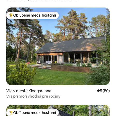
Obľúbené medzi hosťami
Najobľúbenejšie medzi hosťami
Vila v meste Kloogaranna
Priemerné 
5 (50)
Vila pri mori vhodná pre rodiny
Obľúbené medzi hosťami
Najobľúbenejšie medzi hosťami