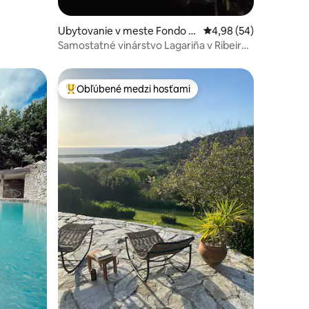
Ubytovanie v meste Fondo d
Priemerné ohodnotenie
4,98 (54)
e Vila
Samostatné vinárstvo Lagariña v Ribeira
Sacra
Obľúbené medzi hosťami
Najobľúbenejšie medzi hosťami
otení: 38