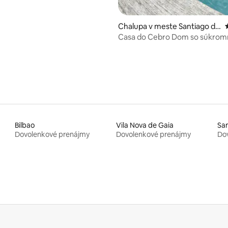
Chalupa v meste Santiago de
Compostela
Casa do Cebro Dom so súkro
bazénom a vírivkou
Bilbao
Vila Nova de Gaia
Sa
Dovolenkové prenájmy
Dovolenkové prenájmy
Do