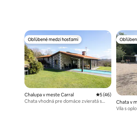
Obľúbené medzi hosťami
Obľúben
Obľúbené medzi hosťami
Obľúben
Chalupa v meste Carral
Priemerné ohodnote
5 (46)
Chata vhodná pre domáce zvieratá s
Chata v m
bazénom v Galícii
Vila s op
· domáce 