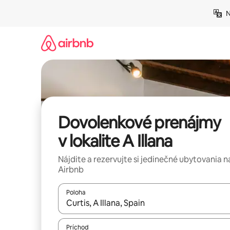
Preskočiť
N
na
obsah.
Dovolenkové prenájmy
v lokalite A Illana
Nájdite a rezervujte si jedinečné ubytovania n
Airbnb
Poloha
Keď budú výsledky k dispozícii, môžete si ich p
Príchod