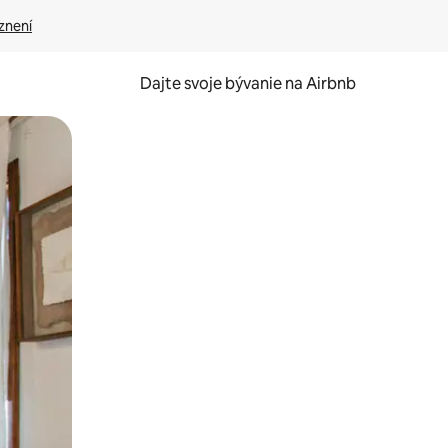
znení
Dajte svoje bývanie na Airbnb
kúmať pomocou dotykových gest či potiahnutia prstom.