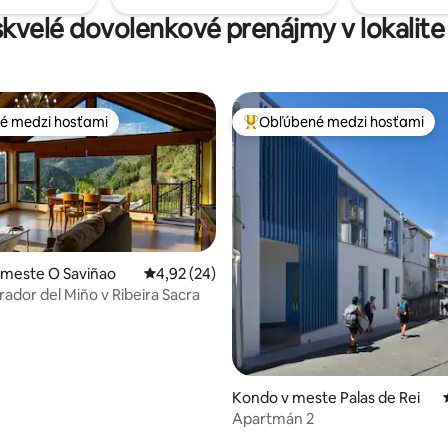
skvelé dovolenkové prenájmy v lokalite 
é medzi hosťami
Obľúbené medzi hosťami
é medzi hosťami
Najobľúbenejšie medzi hosťami
Bývanie v meste O Saviñao
Priemerné ohodnotenie 4,92 z 5, počet hodn
4,92 (24)
rador del Miño v Ribeira Sacra
e 4,9 z 5, počet hodnotení: 21
Kondo v meste Palas de Rei
Apartmán 2