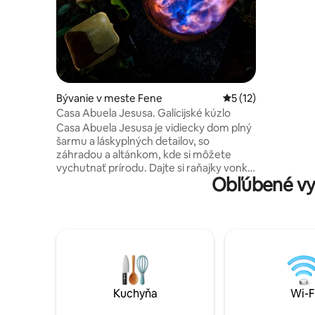
verandu. 
osvetleni
si rezervu
50 €.
Bývanie v meste Fene
Priemerné ohodnote
5 (12)
Casa Abuela Jesusa. Galícijské kúzlo
Casa Abuela Jesusa je vidiecky dom plný
šarmu a láskyplných detailov, so
záhradou a altánkom, kde si môžete
vychutnať prírodu. Dajte si raňajky vonku
Obľúbené vy
☕️. Ideálne miesto na oddych, relax a
vychutnávanie si prírodnej krásy parku
Fragas del Belelle 🌿 a jeho turistických
chodníkov vedúcich k vodopádu 🏞
Nachádza sa 10 minút od Puentedeume
a pláže Cabañas🏖, 15 minút od Fragas
del Eume, 5 minút od Fene a 10 minút od
Ferrolu a Naronu. Bývanie má nabíjaciu
stanicu typu 2 s výkonom 7,4 kW pre
Kuchyňa
Wi-F
elektrické vozidlá ⚡️