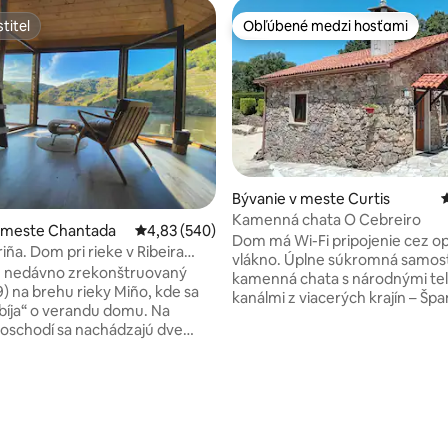
titeľ
Obľúbené medzi hosťami
titeľ
Obľúbené medzi hosťami
Bývanie v meste Curtis
Kamenná chata O Cebreiro
v meste Chantada
Priemerné ohodnotenie 4,83 z 5, počet hodno
4,83 (540)
Dom má Wi-Fi pripojenie cez op
iña. Dom pri rieke v Ribeira
vlákno. Úplne súkromná samostatná
e nedávno zrekonštruovaný
kamenná chata s národnými te
) na brehu rieky Miño, kde sa
kanálmi z viacerých krajín – Špa
bíja“ o verandu domu. Na
Anglicka, Francúzska a Nemeck
oschodí sa nachádzajú dve
a uvidíte všetky jeho kúzla v p
 spálne, každá s vlastnou
pokojnom prostredí. Curtis má
 a veľká obývacia izba s
spojenie, je to centrum Galície 
a verandou s výhľadom na
nachádza sa v blízkosti niekoľk
 prízemí sa nachádza kuchyňa s
Coruña, Ferrol, Lugo, Betanzos
ým kútom a toaletou s
Santiago de Compostela je vzdialená 25
, odkiaľ je prístup na terasu a