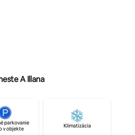
tou
že návštevu u nás nebudete ľutovať.
Sledujte nás na IG:
@casaboutiqueparadise
ste A Illana
é parkovanie
Klimatizácia
o v objekte