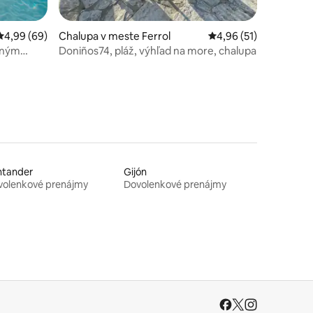
Priemerné ohodnotenie 4,99 z 5, počet hodnotení: 69
4,99 (69)
Chalupa v meste Ferrol
Priemerné ohodnoteni
4,96 (51)
mným
Doniños74, pláž, výhľad na more, chalupa
ntander
Gijón
volenkové prenájmy
Dovolenkové prenájmy