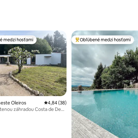
é medzi hosťami
Obľúbené medzi hosťami
é medzi hosťami
Najobľúbenejšie medzi hosťami
nie 5 z 5, počet hodnotení: 46
este Oleiros
Priemerné ohodnotenie 4,84 z 5, počet hodn
4,84 (38)
lotenou záhradou Costa de Dexo
zvieratá