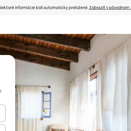
iektoré informácie boli automaticky preložené. 
Zobraziť v pôvodnom 
a
rechádzať pomocou klávesov so šípkami nahor a nadol alebo ich pres