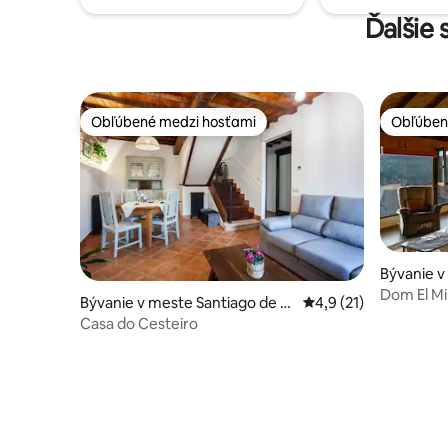
Ďalšie 
Obľúbené medzi hosťami
Obľúben
Obľúbené medzi hosťami
Obľúben
Dom El Mi
Bývanie v meste Santiago de C
Priemerné ohodnoteni
4,9 (21)
ompostela
Casa do Cesteiro