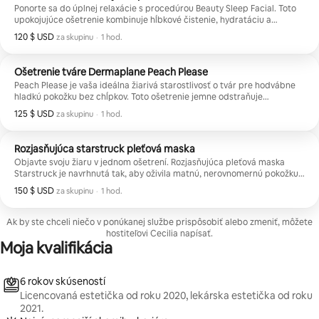
Ponorte sa do úplnej relaxácie s procedúrou Beauty Sleep Facial. Toto
upokojujúce ošetrenie kombinuje hĺbkové čistenie, hydratáciu a
starostlivosť na podporu žiarivosti s luxusnou masážou pokožky hlavy,
120 $ USD
120 $ USD za skupinu
,
za skupinu
·
1 hod.
krku, ramien a tváre, ktorá je navrhnutá tak, aby rozptýlila napätie a
zanechala vašu pokožku sviežu a žiarivú. Ideálne pre vystresovanú,
unavenú alebo matnú pleť, ktorá potrebuje regeneráciu a chvíľku
Ošetrenie tváre Dermaplane Peach Please
starostlivosti o seba.
Peach Please je vaša ideálna žiarivá starostlivosť o tvár pre hodvábne
hladkú pokožku bez chĺpkov. Toto ošetrenie jemne odstraňuje
nahromadenú odumretú kožu a chĺpky na tvári a zároveň pokožku
125 $ USD
125 $ USD za skupinu
,
za skupinu
·
1 hod.
hĺbkovo hydratuje a osviežuje, vďaka čomu je pleť okamžite jasnejšia a
jemnejšia. Dokonalé pred podujatiami alebo nanesením make-upu a
ideálne pre každého, kto chce hladšiu textúru a ten čistý, lesklý lesk.
Rozjasňujúca starstruck pleťová maska
Objavte svoju žiaru v jednom ošetrení. Rozjasňujúca pleťová maska
Starstruck je navrhnutá tak, aby oživila matnú, nerovnomernú pokožku
pomocou hĺbkovej hydratácie, cielených rozjasňujúcich zložiek a
150 $ USD
150 $ USD za skupinu
,
za skupinu
·
1 hod.
pokročilej infúzie séra pre hladšiu a žiarivejšiu pleť. Ideálne na
pigmentáciu, stopy po akné, unavenú pokožku a pre každého, kto chce
dosiahnuť svieži, zvnútra osvetlený žiarivý vzhľad bez prestávok.
Ak by ste chceli niečo v ponúkanej službe prispôsobiť alebo zmeniť, môžete
hostiteľovi Cecilia napísať.
Moja kvalifikácia
6 rokov skúseností
Licencovaná estetička od roku 2020, lekárska estetička od roku
2021.