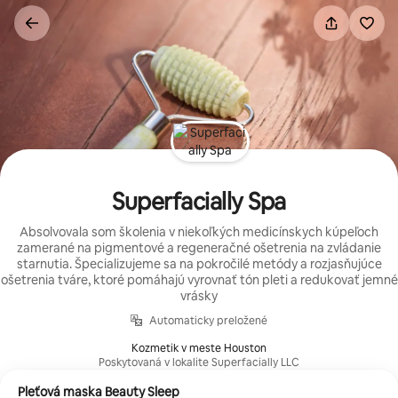
Preskočiť
na
obsah.
Superfacially Spa
Absolvovala som školenia v niekoľkých medicínskych kúpeľoch
zamerané na pigmentové a regeneračné ošetrenia na zvládanie
starnutia. Špecializujeme sa na pokročilé metódy a rozjasňujúce
ošetrenia tváre, ktoré pomáhajú vyrovnať tón pleti a redukovať jemné
vrásky
Automaticky preložené
Kozmetik v meste Houston
Poskytovaná v lokalite Superfacially LLC
Pleťová maska Beauty Sleep