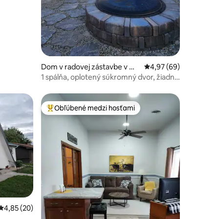
notení: 23
Dom v radovej zástavbe v me
Priemerné ohodnotenie
4,97 (69)
ste Pukwana
1 spálňa, oplotený súkromný dvor, žiadny
poplatok za domáce zvieratá!
Obľúbené medzi hosťami
Najobľúbenejšie medzi hosťami
Priemerné ohodnotenie 4,85 z 5, počet hodnotení: 20
4,85 (20)