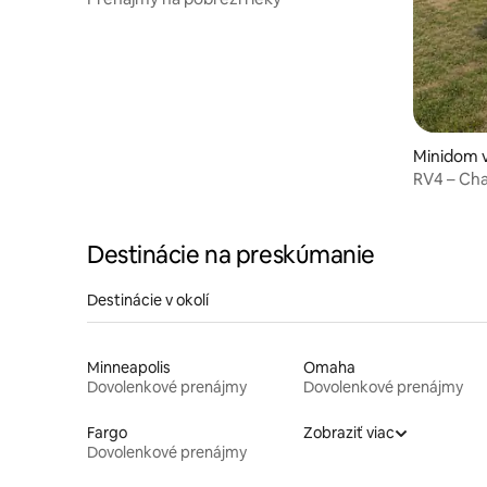
Minidom 
RV4 – Cha
rieku – C
Destinácie na preskúmanie
Destinácie v okolí
Minneapolis
Omaha
Dovolenkové prenájmy
Dovolenkové prenájmy
Fargo
Zobraziť viac
Dovolenkové prenájmy