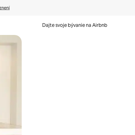
znení
Dajte svoje bývanie na Airbnb
kúmať pomocou dotykových gest či potiahnutia prstom.