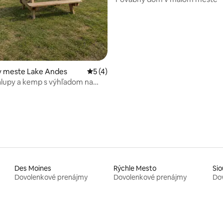
v meste Lake Andes
Priemerné ohodnotenie 5 z 5, počet ho
5 (4)
lupy a kemp s výhľadom na
hata 4
Des Moines
Rýchle Mesto
Sio
Dovolenkové prenájmy
Dovolenkové prenájmy
Do