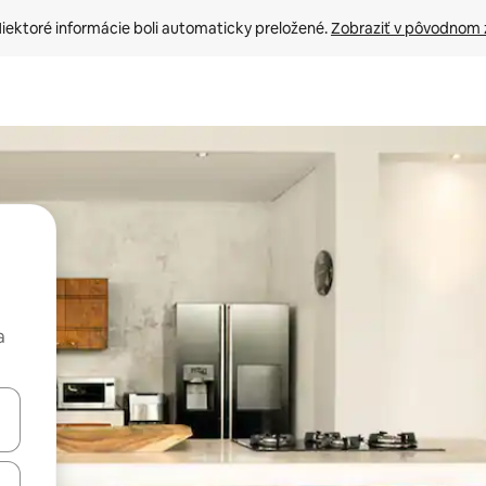
iektoré informácie boli automaticky preložené. 
Zobraziť v pôvodnom 
a
rechádzať pomocou klávesov so šípkami nahor a nadol alebo ich pres