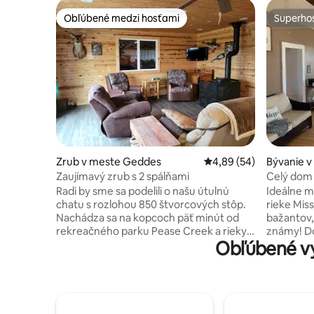
Obľúbené medzi hosťami
Superhos
Obľúbené medzi hosťami
Superhos
Zrub v meste Geddes
Priemerné ohodnotenie
4,89 (54)
Bývanie v
Zaujímavý zrub s 2 spálňami
Celý dom 
zastaveni
Radi by sme sa podelili o našu útulnú
Ideálne m
chatu s rozlohou 850 štvorcových stôp.
rieke Miss
Nachádza sa na kopcoch päť minút od
bažantov,
rekreačného parku Pease Creek a rieky
známy! Do
Obľúbené vy
Missouri. Oddýchnite si na terase alebo si
rôznych l
vychutnajte vonkajšie aktivity pri plavbe,
prístrešok
v pešej turistike, ako je turistika, rybolov
alebo voz
alebo poľovačka. K dispozícii je dostatok
na piatic
parkovacích miest a zástrčka pre lode.
dostatok 
Miestne ubytovanie v Geddes (7 míľ)
na užívani