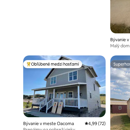
Bývanie v
Malý dom 
Obľúbené medzi hosťami
Superhos
Najobľúbenejšie medzi hosťami
Superhos
Bývanie v meste Oacoma
Priemerné ohodnotenie
4,99 (72)
Prenájmy na pobreží rieky