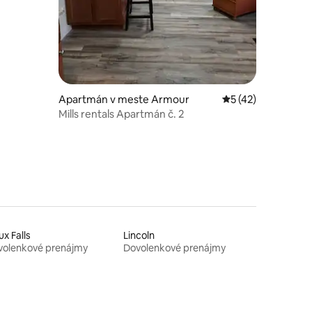
Apartmán v meste Armour
Priemerné ohodnot
5 (42)
dnotení: 4
Mills rentals Apartmán č. 2
ux Falls
Lincoln
volenkové prenájmy
Dovolenkové prenájmy