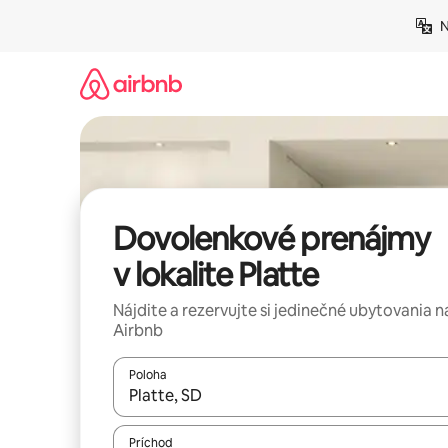
Preskočiť
N
na
obsah.
Dovolenkové prenájmy
v lokalite Platte
Nájdite a rezervujte si jedinečné ubytovania n
Airbnb
Poloha
Keď budú výsledky k dispozícii, môžete si ich p
Príchod