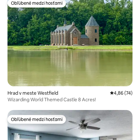
Obľúbené medzi hosťami
Obľúbené medzi hosťami
Hrad v meste Westfield
Priemerné oho
4,86 (74)
Wizarding World Themed Castle 8 Acres!
Obľúbené medzi hosťami
Obľúbené medzi hosťami