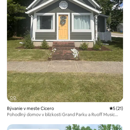
Bývanie v meste Cicero
Priemerné
5 (21)
Pohodlný domov v blízkosti Grand Parku a Ruoff Music
Center.