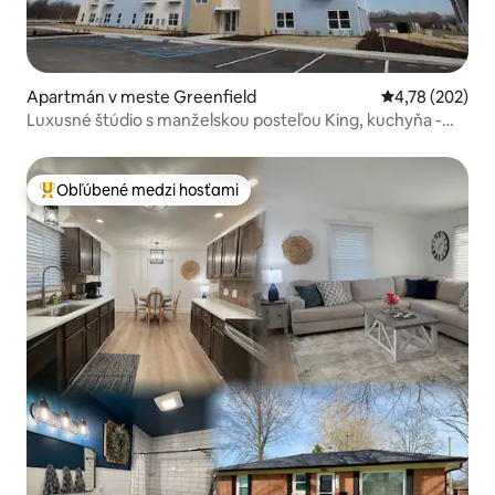
Apartmán v meste Greenfield
Priemerné ohod
4,78 (202)
Luxusné štúdio s manželskou posteľou King, kuchyňa -
hniezdo
Obľúbené medzi hosťami
Najobľúbenejšie medzi hosťami