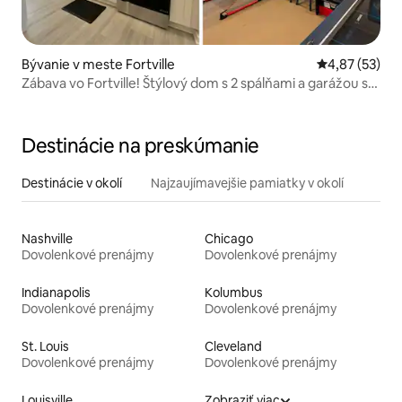
Bývanie v meste Fortville
Priemerné oho
4,87 (53)
Zábava vo Fortville! Štýlový dom s 2 spálňami a garážou s
hrami
Destinácie na preskúmanie
Destinácie v okolí
Najzaujímavejšie pamiatky v okolí
Nashville
Chicago
Dovolenkové prenájmy
Dovolenkové prenájmy
Indianapolis
Kolumbus
Dovolenkové prenájmy
Dovolenkové prenájmy
St. Louis
Cleveland
Dovolenkové prenájmy
Dovolenkové prenájmy
Louisville
Zobraziť viac