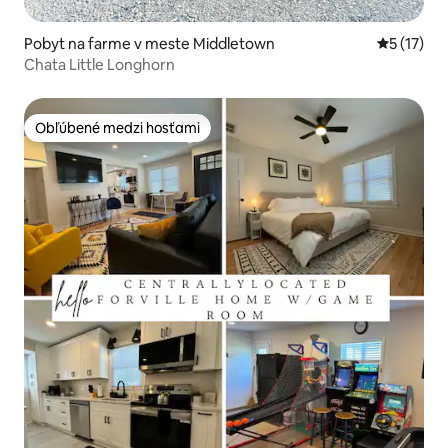
Pobyt na farme v meste Middletown
Priemerné
5 (17)
Chata Little Longhorn
Obľúbené medzi hosťami
Obľúbené medzi hosťami