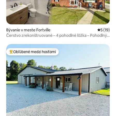
Bývanie v meste Fortville
Priemerné 
5 (19)
Čerstvo zrekonštruované – 4 pohodlné lôžka – Pohodlný
nábytok – V meste
Obľúbené medzi hosťami
Najobľúbenejšie medzi hosťami