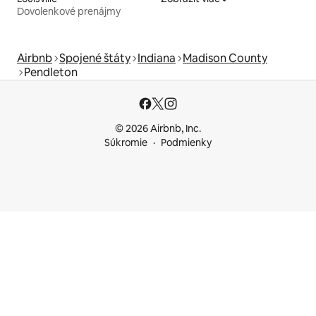
Dovolenkové prenájmy
Airbnb
Spojené štáty
Indiana
Madison County
Pendleton
© 2026 Airbnb, Inc.
Súkromie
Podmienky