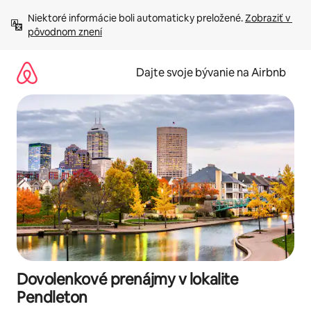
Preskočiť
Niektoré informácie boli automaticky preložené. 
Zobraziť v 
na
pôvodnom znení
obsah.
Dajte svoje bývanie na Airbnb
Dovolenkové prenájmy v lokalite
Pendleton