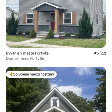
Bývanie v meste Fortville
Priemerné 
5 (22)
Domov mimo Fortville
Obľúbené medzi hosťami
Najobľúbenejšie medzi hosťami