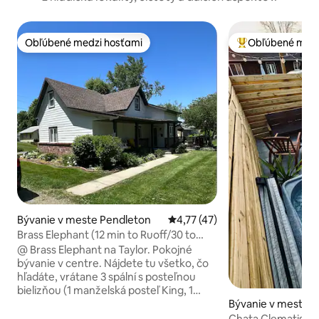
Obľúbené medzi hosťami
Obľúbené medz
Obľúbené medzi hosťami
Najobľúbenejšie 
Bývanie v meste Pendleton
Priemerné ohodnotenie 4,77 z 
4,77 (47)
Brass Elephant (12 min to Ruoff/30 to
Indy)
@ Brass Elephant na Taylor. Pokojné
bývanie v centre. Nájdete tu všetko, čo
hľadáte, vrátane 3 spální s posteľnou
bielizňou (1 manželská posteľ King, 1
manželská posteľ Queen, 2 samostatné
Bývanie v meste 
postele), 2 plne vybavených kúpeľní,
Chata Clematis – v