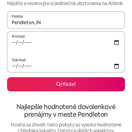
Nájdite a rezervujte si jedinečné ubytovania na Airbnb
Poloha
Keď budú výsledky k dispozícii, môžete si ich prechádzať pom
Príchod
Odchod
Hľadať
Najlepšie hodnotené dovolenkové
prenájmy v meste Pendleton
Hostia sa zhodli: tieto pobyty sú vysoko hodnotené
z hľadiska lokality, čistoty a ďalších aspektov.