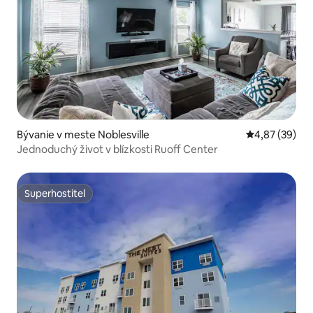
Bývanie v meste Noblesville
Priemerné oho
4,87 (39)
Jednoduchý život v blízkosti Ruoff Center
Superhostiteľ
Superhostiteľ