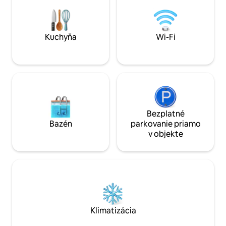
neďalekého „Andrew Cabin“ a do
miesto pre veľké 
kempov pre obytné prívesy v Sheyenne
vyhrievaným psom 
Oaks Campground.
voľne žijúcich hier.
Kuchyňa
Wi-Fi
Bezplatné
Bazén
parkovanie priamo
v objekte
Klimatizácia