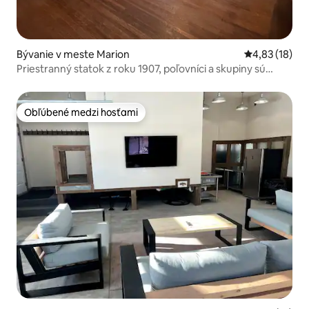
Bývanie v meste Marion
Priemerné oho
4,83 (18)
Priestranný statok z roku 1907, poľovníci a skupiny sú
vítaní
Obľúbené medzi hosťami
Obľúbené medzi hosťami