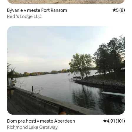
Bývanie v meste Fort Ransom
Priemerné
5 (8)
Red 's Lodge LLC
Dom pre hostí v meste Aberdeen
Priemerné oho
4,91 (101)
Richmond Lake Getaway