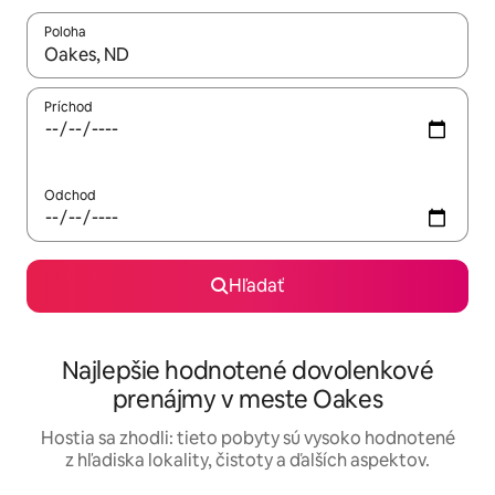
Poloha
Keď budú výsledky k dispozícii, môžete si ich prechádzať pom
Príchod
Odchod
Hľadať
Najlepšie hodnotené dovolenkové
prenájmy v meste Oakes
Hostia sa zhodli: tieto pobyty sú vysoko hodnotené
z hľadiska lokality, čistoty a ďalších aspektov.