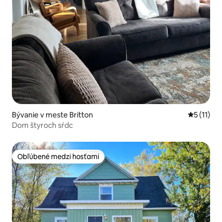
Bývanie v meste Britton
Priemerné
5 (11)
Dom štyroch sŕdc
Obľúbené medzi hosťami
Obľúbené medzi hosťami