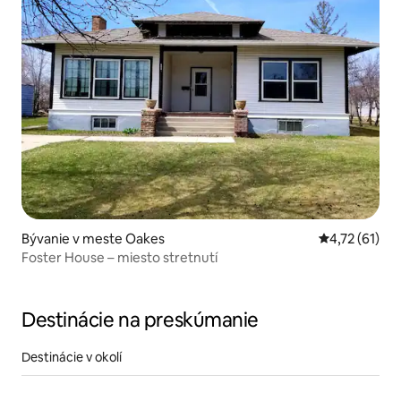
Bývanie v meste Oakes
Priemerné oh
4,72 (61)
Foster House – miesto stretnutí
Destinácie na preskúmanie
Destinácie v okolí