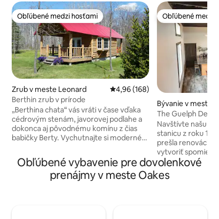
Obľúbené medzi hosťami
Obľúbené medzi 
Obľúbené medzi hosťami
Obľúbené medzi 
Zrub v meste Leonard
Priemerné ohodnotenie 4,96 z 5
4,96 (168)
Berthin zrub v prírode
Bývanie v meste 
„Berthina chata“ vás vráti v čase vďaka
The Guelph Depo
cédrovým stenám, javorovej podlahe a
Navštívte našu his
dokonca aj pôvodnému komínu z čias
stanicu z roku 188
babičky Berty. Vychutnajte si moderné
prešla renováciou p
vybavenie kúpeľne a kuchyne; LP gril.
vytvoriť spomienky n
Čaká na vás manželská posteľ Queen.
Obľúbené vybavenie pre dovolenkové
Depot je dve posch
Prineste si vlastnú posteľnú bielizeň a
prízemí a 2 spálň
prenájmy v meste Oakes
uteráky. Vylepšenie je k dispozícii na
poschodí. Priestra
požiadanie. Vykročte von do nádhernej
obývacia izba sú
prírody na značené turistické chodníky a
aby ste si mohli v
tisíce hektárov pôdy Forest Service.
a konverzáciu, či 
Pozvite priateľov a rodinu do
sprchu alebo lovecký 