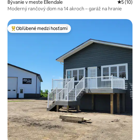
Bývanie v meste Ellendale
Priemerné 
5 (10)
Moderný rančový dom na 14 akroch – garáž na hranie
Obľúbené medzi hosťami
Najobľúbenejšie medzi hosťami