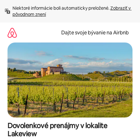
Preskočiť
Niektoré informácie boli automaticky preložené. 
Zobraziť v 
na
pôvodnom znení
obsah.
Dajte svoje bývanie na Airbnb
Dovolenkové prenájmy v lokalite
Lakeview