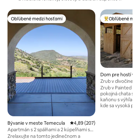
Obľúbené medzi hosťami
Obľúbené medz
Obľúbené medzi hosťami
Najobľúbenejšie 
Dom pre hostí v 
ongo Valley
Zrub v divočine s 
vyhrievanou víriv
Zrub v Painted Can
pokojná chata sa n
kaňonu s výhľado
kde sa vysoká púšť
San Gorgonio a San
súkromne umiestn
Bývanie v meste Temecula
Priemerné ohodnotenie 4,89 z 5
4,89 (207)
dom na našom poz
akrov a hraničí s 
Apartmán s 2 spálňami a 2 kúpeľňami s
pozemkami. Prejd
kuchyňou a práčkou
Zrelaxujte na tomto jedinečnom a