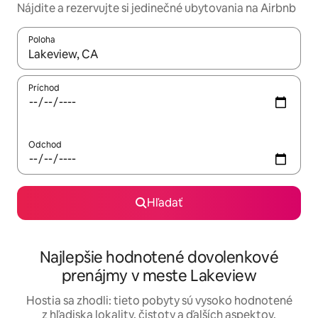
Nájdite a rezervujte si jedinečné ubytovania na Airbnb
Poloha
Keď budú výsledky k dispozícii, môžete si ich prechádzať pom
Príchod
Odchod
Hľadať
Najlepšie hodnotené dovolenkové
prenájmy v meste Lakeview
Hostia sa zhodli: tieto pobyty sú vysoko hodnotené
z hľadiska lokality, čistoty a ďalších aspektov.