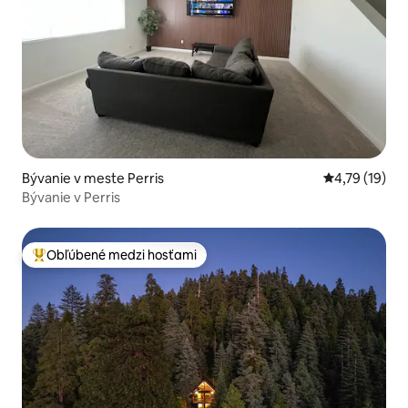
Bývanie v meste Perris
Priemerné oh
4,79 (19)
Bývanie v Perris
Obľúbené medzi hosťami
Najobľúbenejšie medzi hosťami