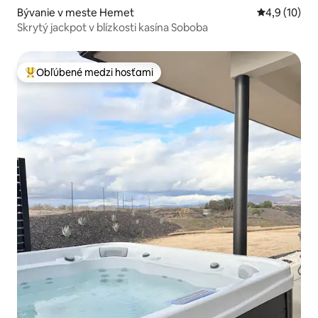
Bývanie v meste Hemet
Priemerné o
4,9 (10)
Skrytý jackpot v blízkosti kasína Soboba
Obľúbené medzi hosťami
Najobľúbenejšie medzi hosťami