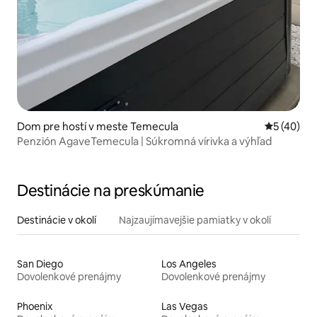
Dom pre hostí v meste Temecula
Priemerné 
5 (40)
Penzión AgaveTemecula | Súkromná vírivka a výhľad
Destinácie na preskúmanie
Destinácie v okolí
Najzaujímavejšie pamiatky v okolí
San Diego
Los Angeles
Dovolenkové prenájmy
Dovolenkové prenájmy
Phoenix
Las Vegas