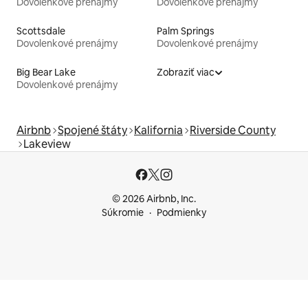
Dovolenkové prenájmy
Dovolenkové prenájmy
Scottsdale
Palm Springs
Dovolenkové prenájmy
Dovolenkové prenájmy
Big Bear Lake
Zobraziť viac
Dovolenkové prenájmy
Airbnb
Spojené štáty
Kalifornia
Riverside County
Lakeview
© 2026 Airbnb, Inc.
Súkromie
Podmienky