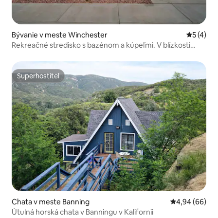
Bývanie v meste Winchester
Priemerné
5 (4)
Rekreačné stredisko s bazénom a kúpeľmi. V blízkosti
vinárskej oblasti Temecula
Superhostiteľ
Superhostiteľ
Chata v meste Banning
Priemerné oho
4,94 (66)
Útulná horská chata v Banningu v Kalifornii