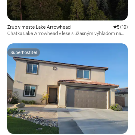
Zrub v meste Lake Arrowhead
Priemerné 
5 (10)
Chatka Lake Arrowhead v lese s úžasným výhľadom na
jazero!
Superhostiteľ
Superhostiteľ