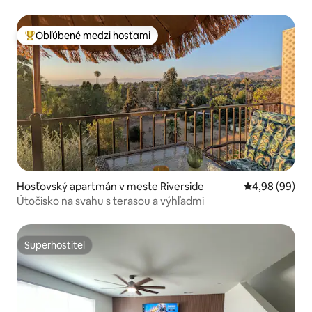
Obľúbené medzi hosťami
Najobľúbenejšie medzi hosťami
Hosťovský apartmán v meste Riverside
Priemerné oho
4,98 (99)
Útočisko na svahu s terasou a výhľadmi
Superhostiteľ
Superhostiteľ