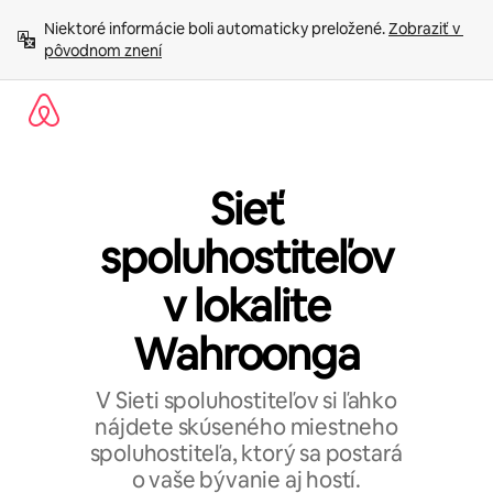
Preskočiť
Niektoré informácie boli automaticky preložené. 
Zobraziť v 
na
pôvodnom znení
obsah.
Sieť
spoluhostiteľov
v lokalite
Wahroonga
V Sieti spoluhostiteľov si ľahko
nájdete skúseného miestneho
spoluhostiteľa, ktorý sa postará
o vaše bývanie aj hostí.