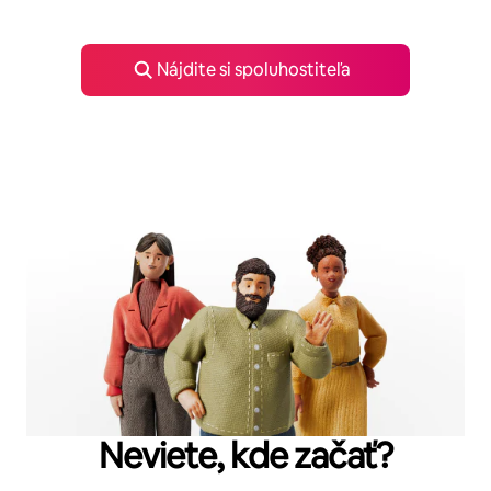
Nájdite si spoluhostiteľa
Neviete, kde začať?