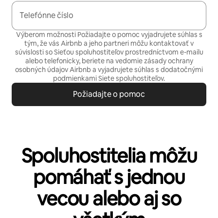
Telefónne číslo
Výberom možnosti Požiadajte o pomoc vyjadrujete súhlas s
tým, že vás Airbnb a jeho partneri môžu kontaktovať v
súvislosti so Sieťou spoluhostiteľov prostredníctvom e-mailu
alebo telefonicky, beriete na vedomie
zásady ochrany
osobných údajov
Airbnb a vyjadrujete súhlas s
dodatočnými
podmienkami Siete spoluhostiteľov.
Požiadajte o pomoc
Spoluhostitelia môžu
pomáhať s jednou
vecou alebo aj so