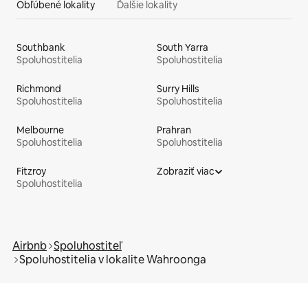
Obľúbené lokality
Ďalšie lokality
Southbank
South Yarra
Spoluhostitelia
Spoluhostitelia
Richmond
Surry Hills
Spoluhostitelia
Spoluhostitelia
Melbourne
Prahran
Spoluhostitelia
Spoluhostitelia
Fitzroy
Zobraziť viac
Spoluhostitelia
Airbnb
Spoluhostiteľ
Spoluhostitelia v lokalite Wahroonga