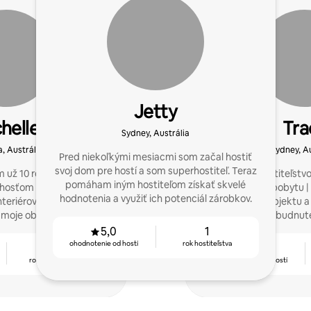
Jetty
helle
Tra
Sydney, Austrália
, Austrália
Sydney, Au
Pred niekoľkými mesiacmi som začal hostiť
svoj dom pre hostí a som superhostiteľ. Teraz
 už 10 rokov. Snažím sa
Kompletné hostiteľstvo
pomáham iným hostiteľom získať skvelé
hosťom 5-hviezdičkový
1 000 nocami pobytu |
hodnotenia a využiť ich potenciál zárobkov.
nteriérový dizajnér
Nastavenie objektu a
oje objekty vynikli od
vytvorenie nezabudnute
yšku.
5,0
1
ohodnotenie od hostí
rok hostiteľstva
10
4,90
rokov hostiteľstva
ohodnotenie od hostí