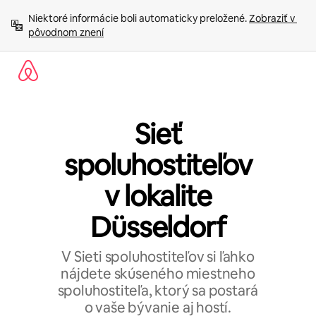
Preskočiť
Niektoré informácie boli automaticky preložené. 
Zobraziť v 
na
pôvodnom znení
obsah.
Sieť
spoluhostiteľov
v lokalite
Düsseldorf
V Sieti spoluhostiteľov si ľahko
nájdete skúseného miestneho
spoluhostiteľa, ktorý sa postará
o vaše bývanie aj hostí.