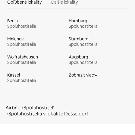
Obľúbené lokality
Ďalšie lokality
Berlín
Hamburg
Spoluhostitelia
Spoluhostitelia
Mníchov
Starnberg
Spoluhostitelia
Spoluhostitelia
Wolfratshausen
Augsburg
Spoluhostitelia
Spoluhostitelia
Kassel
Zobraziť viac
Spoluhostitelia
Airbnb
Spoluhostiteľ
Spoluhostitelia v lokalite Düsseldorf