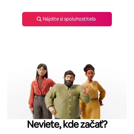
Nájdite si spoluhostiteľa
Neviete, kde začať?