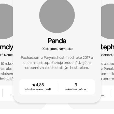
Panda
amdy
Steph
Düsseldorf, Nemecko
rf, Nemecko
Dusseldorf
Pochádzam z Porýnia, hostím od roku 2017 a
chcem sprístupniť svoje predchádzajúce
10 rokov v 3 krajinách,
Som hostiteľkou a supe
odborné znalosti ostatným hostiteľom.
iac ako 40 národov a
ako 8 rokov. Ponúk
 skúsenosti, aby som
fotografovanie, komunik
hviezdičkové pobyty a
a uprato
 priateľské vzťahy.
4,86
9
ohodnotenie od hostí
rokov hostiteľstva
10
4,91
rokov hostiteľstva
ohodnotenie od hostí