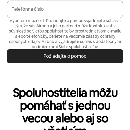
Telefónne číslo
Výberom možnosti Požiadajte o pomoc vyjadrujete súhlas s
tým, že vás Airbnb a jeho partneri môžu kontaktovať v
súvislosti so Sieťou spoluhostiteľov prostredníctvom e-mailu
alebo telefonicky, beriete na vedomie
zásady ochrany
osobných údajov
Airbnb a vyjadrujete súhlas s
dodatočnými
podmienkami Siete spoluhostiteľov.
Požiadajte o pomoc
Spoluhostitelia môžu
pomáhať s jednou
vecou alebo aj so