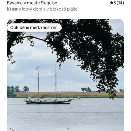
Bývanie v meste Slagelse
Priemerné 
5 (14)
Krásny letný dom a v blízkosti pláže
Obľúbené medzi hosťami
Obľúbené medzi hosťami