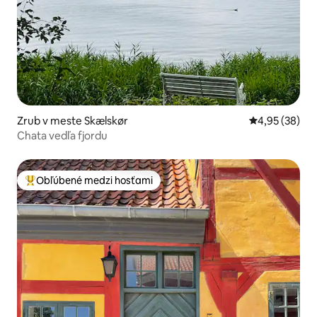
Zrub v meste Skælskør
Priemerné oho
4,95 (38)
Chata vedľa fjordu
Obľúbené medzi hosťami
Najobľúbenejšie medzi hosťami