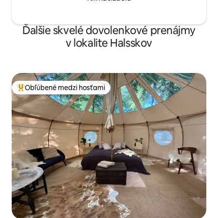
Ďalšie skvelé dovolenkové prenájmy
v lokalite Halsskov
Obľúbené medzi hosťami
Najobľúbenejšie medzi hosťami