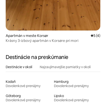
Apartmán v meste Korsør
Priemerné
5 (4)
Krásny 3-izbový apartmán v Korsøre pri mori
Destinácie na preskúmanie
Destinácie v okolí
Najzaujímavejšie pamiatky v okolí
Kodaň
Hamburg
Dovolenkové prenájmy
Dovolenkové prenájmy
Göteborg
Lipsko
Dovolenkové prenájmy
Dovolenkové prenájmy