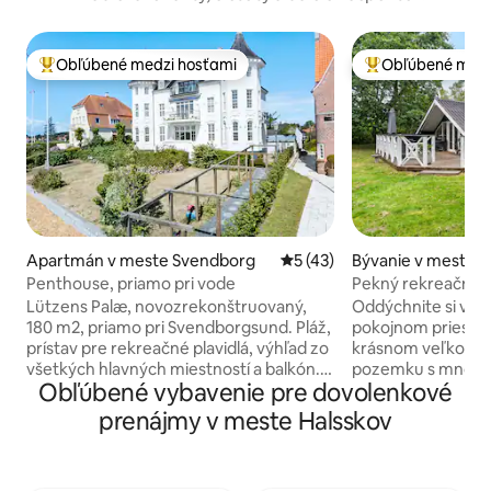
Obľúbené medzi hosťami
Obľúbené medz
Najobľúbenejšie medzi hosťami
Najobľúbenejšie 
Apartmán v meste Svendborg
Priemerné ohodnotenie 5 z 
5 (43)
Bývanie v meste G
Penthouse, priamo pri vode
Pekný rekreačný 
a šarmom.
Lützens Palæ, novozrekonštruovaný,
Oddýchnite si v t
180 m2, priamo pri Svendborgsund. Pláž,
pokojnom priestor
prístav pre rekreačné plavidlá, výhľad zo
krásnom veľkom 
všetkých hlavných miestností a balkón.
pozemku s mnohý
Obľúbené vybavenie pre dovolenkové
5-10 min. do centra, kaviarní, reštaurácií,
veveričkami atď. 48 m² krásny svetlý
divadla a hudby. Výťah do chodby, ktorá
dovolenkový dom. 
prenájmy v meste Halsskov
vedie do novej kuchyne, s varnou
11/2 manželských p
doskou, vinotékou atď., otvorená do
2 jednolôžka. Pek
veľkej obývacej izby a výhľad na Sund.
podlahovým kúren