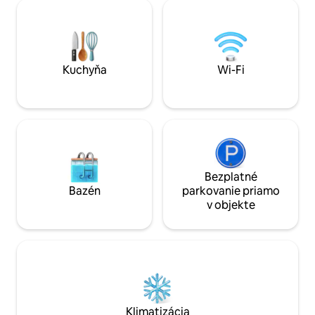
Kúpeľňa s dvojitým umývadlom a
množstvom vybave
dvojitou sprchou. Veľká veža/spálňa 3.
izba s TV, kozubo
poschodie: WC pre hostí, spálňa s
Nachádza sa v krás
kontinentálnou posteľou. Všetko nové
je veľmi pokojné.
vo vysokej kvalite, ideálne na
s dobrým nábytkom
rozmaznávanie. Lene & Mogens
bielizne, uterákov,
Kuchyňa
Wi-Fi
Bezplatné
Bazén
parkovanie priamo
v objekte
Klimatizácia