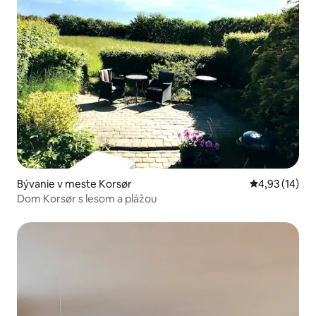
Bývanie v meste Korsør
Priemerné oho
4,93 (14)
Dom Korsør s lesom a plážou