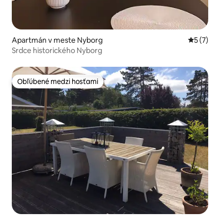
Apartmán v meste Nyborg
Priemerné
5 (7)
Srdce historického Nyborg
Obľúbené medzi hosťami
Obľúbené medzi hosťami