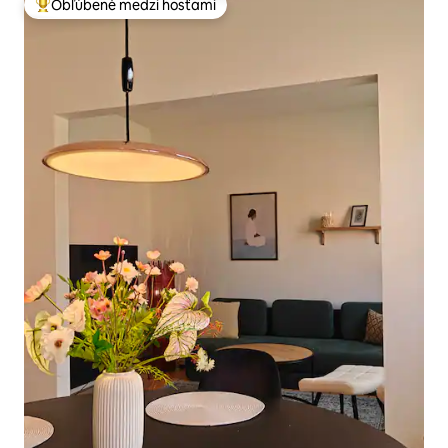
Obľúbené medzi hosťami
Najobľúbenejšie medzi hosťami