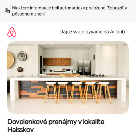
Preskočiť
Niektoré informácie boli automaticky preložené. 
Zobraziť v 
na
pôvodnom znení
obsah.
Dajte svoje bývanie na Airbnb
Dovolenkové prenájmy v lokalite
Halsskov