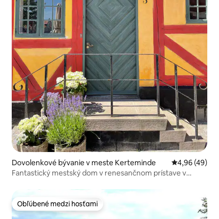
Dovolenkové bývanie v meste Kerteminde
Priemerné oho
4,96 (49)
Fantastický mestský dom v renesančnom prístave v
Kerteminde
Obľúbené medzi hosťami
Obľúbené medzi hosťami