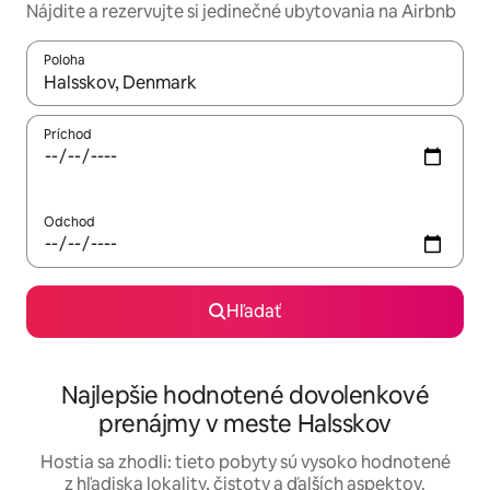
Nájdite a rezervujte si jedinečné ubytovania na Airbnb
Poloha
Keď budú výsledky k dispozícii, môžete si ich prechádzať pom
Príchod
Odchod
Hľadať
Najlepšie hodnotené dovolenkové
prenájmy v meste Halsskov
Hostia sa zhodli: tieto pobyty sú vysoko hodnotené
z hľadiska lokality, čistoty a ďalších aspektov.