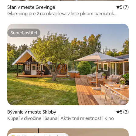
Stan v meste Grevinge
Priemerné
5 (7)
Glamping pre 2 na okraji lesa v lese plnom pamiatok
dávnych čias
Superhostiteľ
Superhostiteľ
Bývanie v meste Skibby
Priemerné
5 (3)
Kúpeľ v divočine | Sauna | Aktivitná miestnosť | Kino