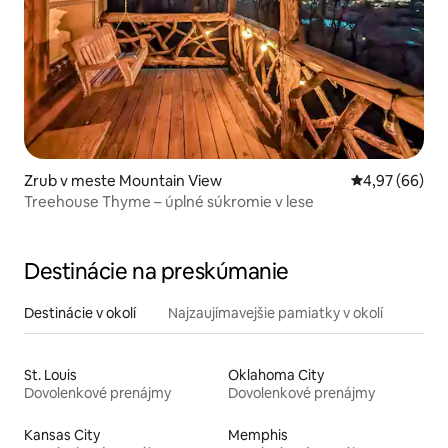
Zrub v meste Mountain View
Priemerné oho
4,97 (66)
Treehouse Thyme – úplné súkromie v lese
Destinácie na preskúmanie
Destinácie v okolí
Najzaujímavejšie pamiatky v okolí
St. Louis
Oklahoma City
Dovolenkové prenájmy
Dovolenkové prenájmy
Kansas City
Memphis