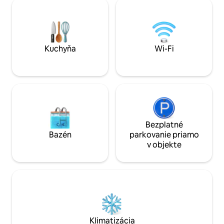
200 súkromných ak
teplú a útulnú atmosféru. - Oddýchnite
miestom na oddych
si v krásnej starožitnej vani Clawfoot,
pár. K dispozícii j
ktorá je ideálna na relaxáciu. – Krásna
na oddych s VÍRI
vonkajšia sprcha pre dvoch
kuchyňou, jedále
stropnými ventilá
Kuchyňa
Wi-Fi
výhľadom. **Teraz 
Bezplatné
Bazén
parkovanie priamo
v objekte
Klimatizácia