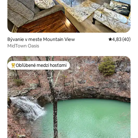
Bývanie v meste Mountain View
Priemerné oho
4,83 (40)
MidTown Oasis
Obľúbené medzi hosťami
Najobľúbenejšie medzi hosťami