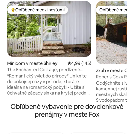
Obľúbené medzi hosťami
Obľúbené medzi 
Najobľúbenejšie medzi hosťami
Obľúbené medzi 
Minidom v meste Shirley
Priemerné ohodnotenie 4,99 z 5
4,99 (145)
The Enchanted Cottage, predĺžené
Zrub v meste Oni
pobyty sú vítané!
*Romantický výlet do prírody* Uniknite
Roper's Cozy Rock
do pokojnej oázy v prírode, ktorá je
Oddýchnite si v te
ideálna na romantický pobyt! - Užite si
kamennej rustikál
úchvatné západy slnka na krytej prednej
miestnych skalnýc
verande - Zhromaždite sa okolo veľkého
S vodopádom teči
ohniska a vychutnajte si útulné noci pod
Obľúbené vybavenie pre dovolenkové
jarnou nádržou p
hviezdami. - Oddýchnite si v plne
dverami a útulný
prenájmy v meste Fox
oplotených predných a zadných
vedľa manželskej 
priestoroch, ktoré sú ideálne na
nebudete chcieť od
súkromie a domáce zvieratá. - Uvelebte
nachádza v údolí 
sa pri elektrickom krbe a vychutnajte si