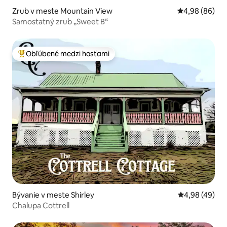
Zrub v meste Mountain View
Priemerné oho
4,98 (86)
Samostatný zrub „Sweet B“
Obľúbené medzi hosťami
Najobľúbenejšie medzi hosťami
Bývanie v meste Shirley
Priemerné oho
4,98 (49)
Chalupa Cottrell