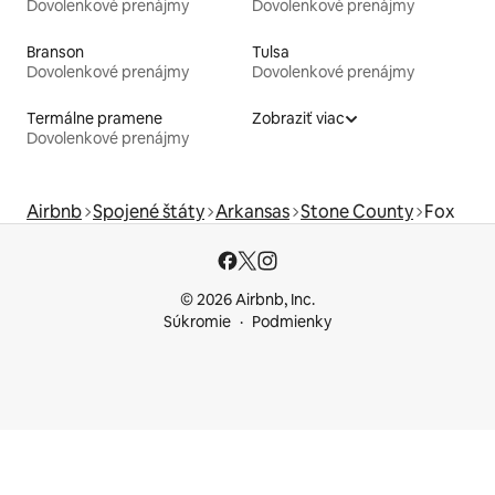
Dovolenkové prenájmy
Dovolenkové prenájmy
Branson
Tulsa
Dovolenkové prenájmy
Dovolenkové prenájmy
Termálne pramene
Zobraziť viac
Dovolenkové prenájmy
Airbnb
Spojené štáty
Arkansas
Stone County
Fox
© 2026 Airbnb, Inc.
Súkromie
Podmienky