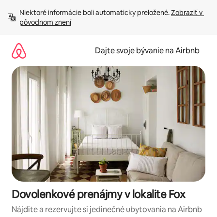
Preskočiť
Niektoré informácie boli automaticky preložené. 
Zobraziť v 
na
pôvodnom znení
obsah.
Dajte svoje bývanie na Airbnb
Dovolenkové prenájmy v lokalite Fox
Nájdite a rezervujte si jedinečné ubytovania na Airbnb