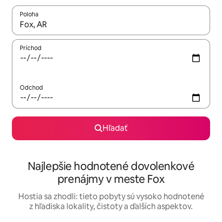
Poloha
Keď budú výsledky k dispozícii, môžete si ich prechádzať pom
Príchod
Odchod
Hľadať
Najlepšie hodnotené dovolenkové
prenájmy v meste Fox
Hostia sa zhodli: tieto pobyty sú vysoko hodnotené
z hľadiska lokality, čistoty a ďalších aspektov.