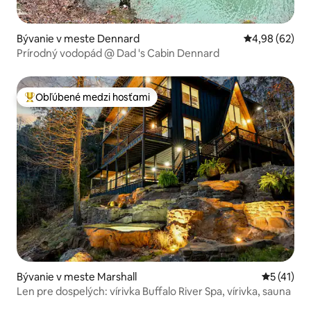
Bývanie v meste Dennard
Priemerné oho
4,98 (62)
Prírodný vodopád @ Dad 's Cabin Dennard
Obľúbené medzi hosťami
Najobľúbenejšie medzi hosťami
Bývanie v meste Marshall
Priemerné
5 (41)
Len pre dospelých: vírivka Buffalo River Spa, vírivka, sauna