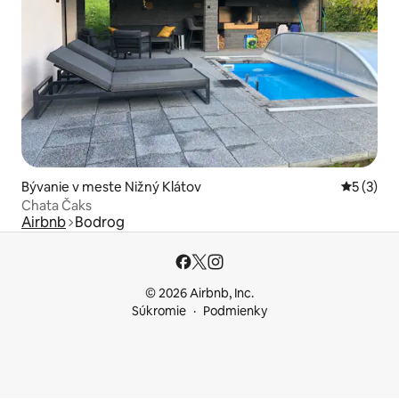
Bývanie v meste Nižný Klátov
Priemerné
5 (3)
Chata Čaks
Airbnb
Bodrog
© 2026 Airbnb, Inc.
Súkromie
Podmienky