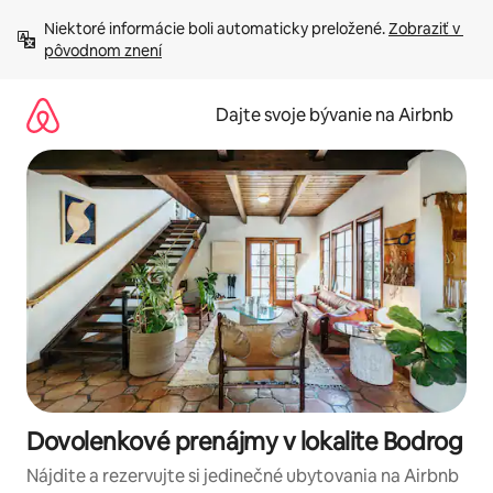
Preskočiť
Niektoré informácie boli automaticky preložené. 
Zobraziť v 
na
pôvodnom znení
obsah.
Dajte svoje bývanie na Airbnb
Dovolenkové prenájmy v lokalite Bodrog
Nájdite a rezervujte si jedinečné ubytovania na Airbnb