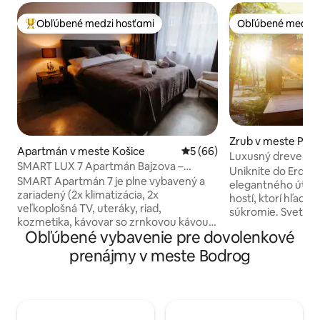
Obľúbené medzi hosťami
Obľúbené medzi 
Najobľúbenejšie medzi hosťami
Obľúbené medzi 
Zrub v meste Par
Apartmán v meste Košice
Priemerné ohodnotenie 5 z 
5 (66)
Luxusný drevený 
SMART LUX 7 Apartmán Bajzova –
Uniknite do Erdős
centrum, klimatizácia 2x
SMART Apartmán 7 je plne vybavený a
elegantného útoč
zariadený (2x klimatizácia, 2x
hostí, ktorí hľadaj
veľkoplošná TV, uteráky, riad,
súkromie. Svetlé a
kozmetika, kávovar so zrnkovou kávou,
domu s obrovským
Obľúbené vybavenie pre dovolenkové
SodaStream, minerálka, ľad, papuče,
obklopené bujným 
práčka, sušička, balkón...), má zriadenú
dokonalé spojenie
prenájmy v meste Bodrog
inteligentnú domácnosť, každá izba
každá izba je plná
vrátane kúpeľne má reproduktor na
pokoja. Doprajte si dokonalý relax:
hudbu. Vďaka "SIRI" hostia vedia ovládať
ponorte sa pod hv
reproduktory (hudba, informácie o
vírivky alebo si od
počasí a iné), klimatizácie a aj televízory