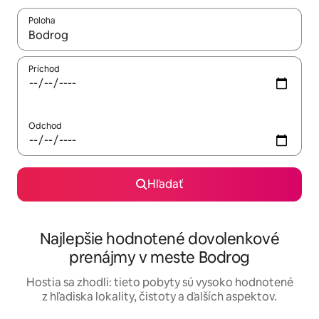
Poloha
Keď budú výsledky k dispozícii, môžete si ich prechádzať pom
Príchod
Odchod
Hľadať
Najlepšie hodnotené dovolenkové
prenájmy v meste Bodrog
Hostia sa zhodli: tieto pobyty sú vysoko hodnotené
z hľadiska lokality, čistoty a ďalších aspektov.