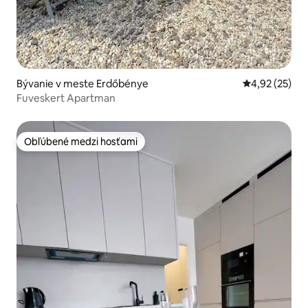
Bývanie v meste Erdőbénye
Priemerné oho
4,92 (25)
Fuveskert Apartman
Obľúbené medzi hosťami
Obľúbené medzi hosťami