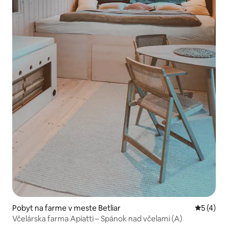
Pobyt na farme v meste Betliar
Priemerné
5 (4)
Včelárska farma Apiatti – Spánok nad včelami (A)