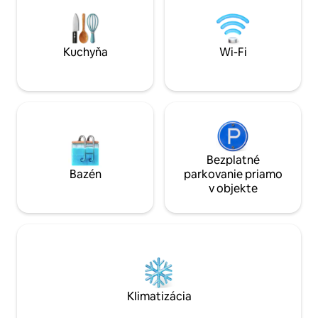
súkromnej fínskej
hlasom. Apartmán je bezkontaktný -
panoramatickým v
Keypad, nachádza sa v centre mesta
ideálne na romant
Košíc, neďaleko McDonald's.
pokojné omladeni
Kuchyňa
Wi-Fi
Bezplatné
Bazén
parkovanie priamo
v objekte
Klimatizácia