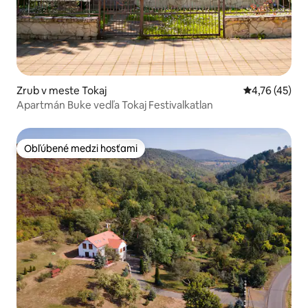
Zrub v meste Tokaj
Priemerné oho
4,76 (45)
Apartmán Buke vedľa Tokaj Festivalkatlan
Obľúbené medzi hosťami
Obľúbené medzi hosťami