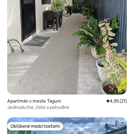
Apartmán v meste Tagum
Priemerné oh
4,95 (21)
Jednoduché, čisté a pohodlné
Obľúbené medzi hosťami
Obľúbené medzi hosťami