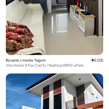
Bývanie v meste Tagum
Priemerné 
5 (23)
Vins Home 9 Pax Comfy | Radnica DRMC ePark