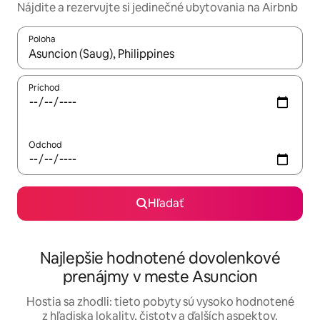
Nájdite a rezervujte si jedinečné ubytovania na Airbnb
Poloha
Keď budú výsledky k dispozícii, môžete si ich prechádzať pom
Príchod
Odchod
Hľadať
Najlepšie hodnotené dovolenkové
prenájmy v meste Asuncion
Hostia sa zhodli: tieto pobyty sú vysoko hodnotené
z hľadiska lokality, čistoty a ďalších aspektov.