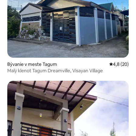
Bývanie v meste Tagum
Priemerné oh
4,8 (20)
Malý klenot Tagum Dreamville, Visayan Village