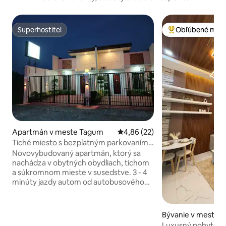
Superhostiteľ
Obľúbené medz
Superhostiteľ
Najobľúbenejšie 
Apartmán v meste Tagum
Priemerné ohodnotenie 4,86 z 
4,86 (22)
Tiché miesto s bezplatným parkovaním a
záložným generátorom energie (2)
Novovybudovaný apartmán, ktorý sa
nachádza v obytných obydliach, tichom
a súkromnom mieste v susedstve. 3 - 4
minúty jazdy autom od autobusového
terminálu,verejného trhu,pekární,
obchodov s potravinami, obchodov a
bánk. 9 - 10 minút jazdy autom od
Bývanie v meste 
reštaurácií, nákupných centier, kostolov,
Luxusný pobyt v 