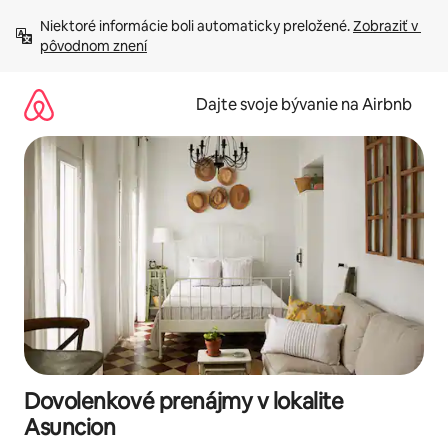
Preskočiť
Niektoré informácie boli automaticky preložené. 
Zobraziť v 
na
pôvodnom znení
obsah.
Dajte svoje bývanie na Airbnb
Dovolenkové prenájmy v lokalite
Asuncion