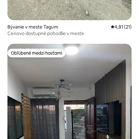
Bývanie v meste Tagum
Priemerné oh
4,81 (21)
Cenovo dostupné pohodlie v meste
Obľúbené medzi hosťami
Obľúbené medzi hosťami