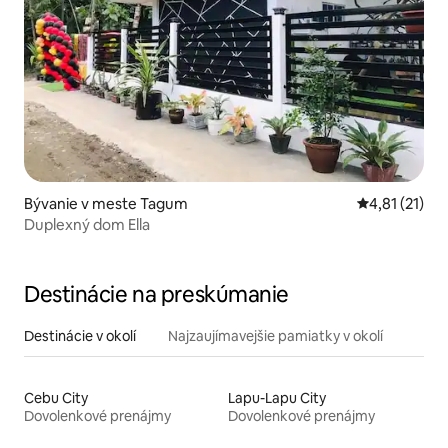
Bývanie v meste Tagum
Priemerné oh
4,81 (21)
Duplexný dom Ella
Destinácie na preskúmanie
Destinácie v okolí
Najzaujímavejšie pamiatky v okolí
Cebu City
Lapu-Lapu City
Dovolenkové prenájmy
Dovolenkové prenájmy