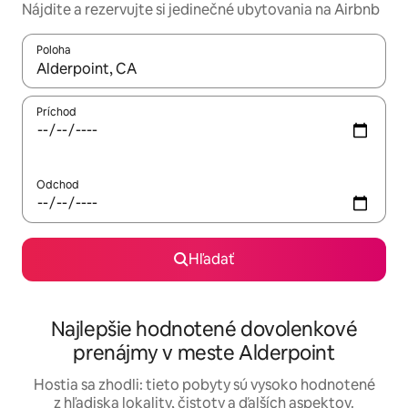
Nájdite a rezervujte si jedinečné ubytovania na Airbnb
Poloha
Keď budú výsledky k dispozícii, môžete si ich prechádzať pom
Príchod
Odchod
Hľadať
Najlepšie hodnotené dovolenkové
prenájmy v meste Alderpoint
Hostia sa zhodli: tieto pobyty sú vysoko hodnotené
z hľadiska lokality, čistoty a ďalších aspektov.