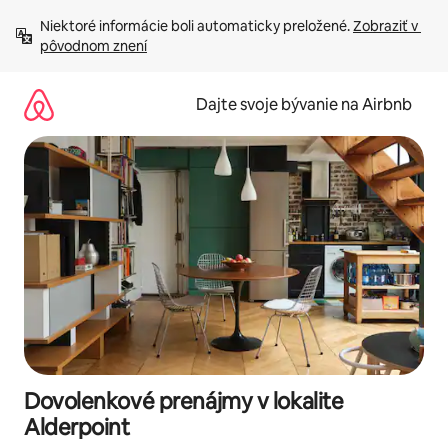
Preskočiť
Niektoré informácie boli automaticky preložené. 
Zobraziť v 
na
pôvodnom znení
obsah.
Dajte svoje bývanie na Airbnb
Dovolenkové prenájmy v lokalite
Alderpoint