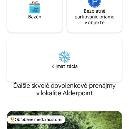
Bezplatné
Bazén
parkovanie priamo
v objekte
Klimatizácia
Ďalšie skvelé dovolenkové prenájmy
v lokalite Alderpoint
Obľúbené medzi hosťami
Najobľúbenejšie medzi hosťami