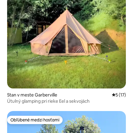
Stan v meste Garberville
Priemerné
5 (17)
Útulný glamping pri rieke Eel a sekvojách
Obľúbené medzi hosťami
Obľúbené medzi hosťami