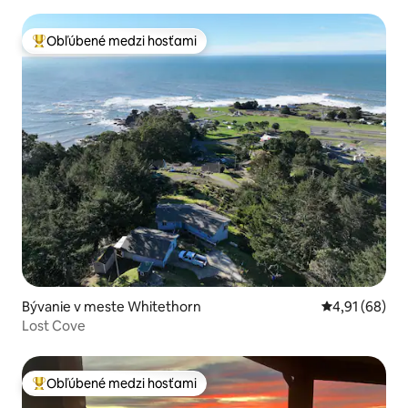
Obľúbené medzi hosťami
Najobľúbenejšie medzi hosťami
Bývanie v meste Whitethorn
Priemerné oho
4,91 (68)
Lost Cove
Obľúbené medzi hosťami
Najobľúbenejšie medzi hosťami