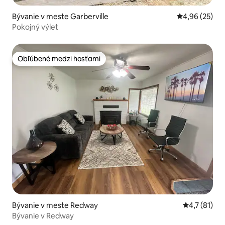
Bývanie v meste Garberville
Priemerné oho
4,96 (25)
Pokojný výlet
Obľúbené medzi hosťami
Obľúbené medzi hosťami
Bývanie v meste Redway
Priemerné o
4,7 (81)
Bývanie v Redway