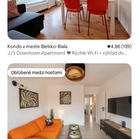
Kondo v meste Bielsko-Biala
Priemerné ohod
4,86 (139)
JJ's Downtown Apartment ♥ Rýchle Wi-Fi + výhľad do
parku
Obľúbené medzi hosťami
Obľúbené medzi hosťami