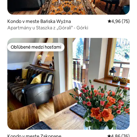
Kondo v meste Bańska Wyżna
Priemerné oho
4,96 (75)
Apartmány u Staszka z „Górali” - Górki
Obľúbené medzi hosťami
Obľúbené medzi hosťami
Kondo v meste Zakopane
Priemerné oho
4,86 (76)