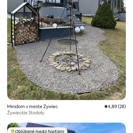
Minidom v meste Żywiec
Priemerné oho
4,89 (28)
Žywieckie Stodoły
Obľúbené medzi hosťami