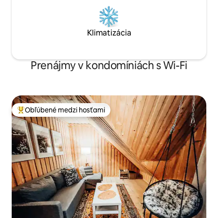
Klimatizácia
Prenájmy v kondomíniách s Wi-Fi
Obľúbené medzi hosťami
Najobľúbenejšie medzi hosťami