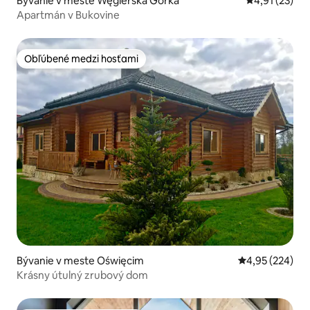
Bývanie v meste Węgierska Górka
Priemerné oh
4,91 (23)
Apartmán v Bukovine
Obľúbené medzi hosťami
Obľúbené medzi hosťami
Bývanie v meste Oświęcim
Priemerné ohod
4,95 (224)
Krásny útulný zrubový dom