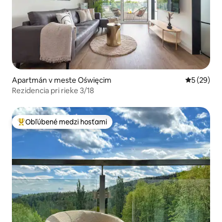
Apartmán v meste Oświęcim
Priemerné 
5 (29)
Rezidencia pri rieke 3/18
Obľúbené medzi hosťami
Najobľúbenejšie medzi hosťami