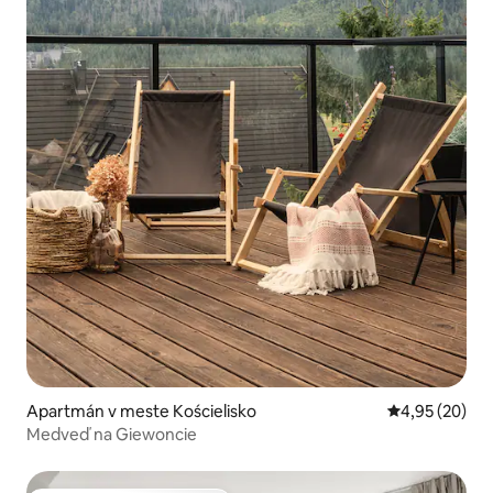
Apartmán v meste Kościelisko
Priemerné oho
4,95 (20)
Medveď na Giewoncie