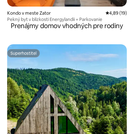
Kondo v meste Zator
Priemerné oho
4,89 (19)
Pekný byt v blízkosti Energylandii + Parkovanie
Prenájmy domov vhodných pre rodiny
Superhostiteľ
Superhostiteľ