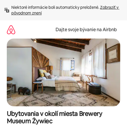
Preskočiť
Niektoré informácie boli automaticky preložené. 
Zobraziť v 
na
pôvodnom znení
obsah.
Dajte svoje bývanie na Airbnb
Ubytovania v okolí miesta Brewery
Museum Żywiec