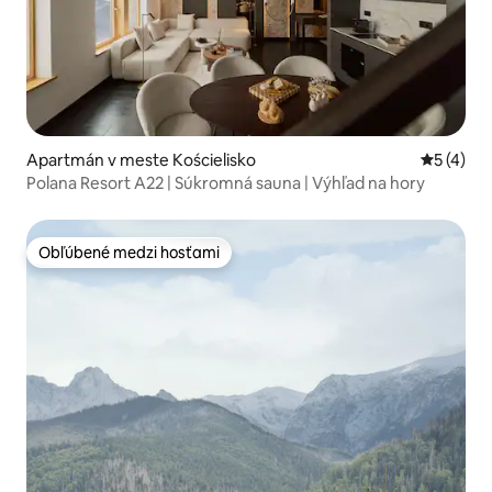
Apartmán v meste Kościelisko
Priemerné
5 (4)
Polana Resort A22 | Súkromná sauna | Výhľad na hory
Obľúbené medzi hosťami
Obľúbené medzi hosťami