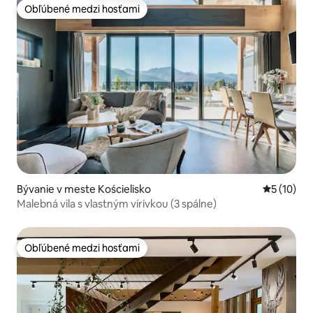
Obľúbené medzi hosťami
Obľúbené medzi hosťami
Bývanie v meste Kościelisko
Priemerné 
5 (10)
Malebná vila s vlastným vírivkou (3 spálne)
Obľúbené medzi hosťami
Obľúbené medzi hosťami