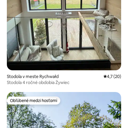
Stodola v meste Rychwałd
Priemerné o
4,7 (20)
Stodola 4 ročné obdobia Żywiec
Obľúbené medzi hosťami
Obľúbené medzi hosťami