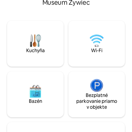
celoročnom vonkajšom vírivke pre 5
Museum Żywiec
kącik dla dzieci, 
osôb bez chlóru s 2 polohovacími
grill. Willa oferu
masážnymi sedadlami. Čistá pramenitá
zakwaterowanie dl
voda z vodovodu, chladnička s
miejsce na rodzi
výrobníkom ľadu a rýchle Wi-Fi
spotkania z przyja
pripojenie na internet prispievajú k
komfort, nowocze
pohodliu. Čakajú na vás chodníky, lesy a
klimat w jednym.
príroda – bližšie k nebu.
Kuchyňa
Wi-Fi
Bezplatné
Bazén
parkovanie priamo
v objekte