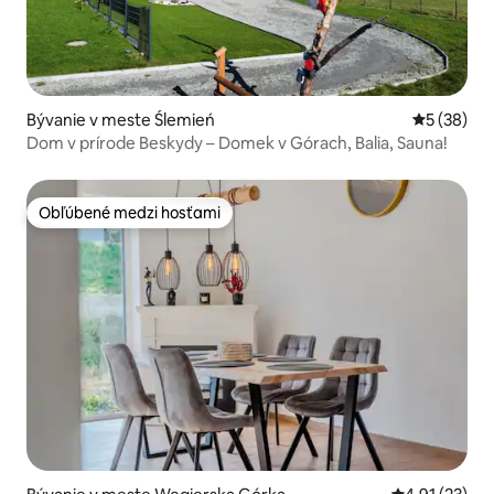
Bývanie v meste Ślemień
Priemerné 
5 (38)
Dom v prírode Beskydy – Domek v Górach, Balia, Sauna!
Obľúbené medzi hosťami
Obľúbené medzi hosťami