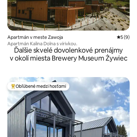
Apartmán v meste Zawoja
Priemerné
5 (9)
Apartmán Kalina Dolna s vírivkou.
Ďalšie skvelé dovolenkové prenájmy
v okolí miesta Brewery Museum Żywiec
Obľúbené medzi hosťami
Najobľúbenejšie medzi hosťami