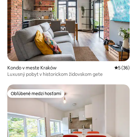
Kondo v meste Kraków
Priemerné 
5 (36)
Luxusný pobyt v historickom židovskom gete
Obľúbené medzi hosťami
Obľúbené medzi hosťami