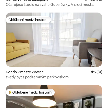
Očarujúce štúdio na svahu Gubałówky. V srdci mesta.
Obľúbené medzi hosťami
Obľúbené medzi hosťami
Kondo v meste Żywiec
Priemerné
5 (31)
svetlý byt s podzemným parkoviskom
Obľúbené medzi hosťami
Najobľúbenejšie medzi hosťami