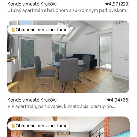
Kondo v meste Kraków
Priemerné ohod
4,97 (220)
Útulný apartmán s balkónom a súkromným parkoviskom.
Obľúbené medzi hosťami
Najobľúbenejšie medzi hosťami
Kondo v meste Kraków
Priemerné oho
4,94 (66)
VIP apartmán, parkovanie, klimatizácia, prístup do
záhrady
Obľúbené medzi hosťami
Najobľúbenejšie medzi hosťami