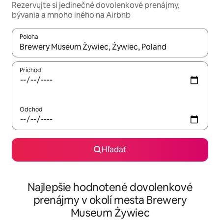
Rezervujte si jedinečné dovolenkové prenájmy,
bývania a mnoho iného na Airbnb
Poloha
Keď budú výsledky k dispozícii, môžete si ich prechádzať pom
Príchod
Odchod
Hľadať
Najlepšie hodnotené dovolenkové
prenájmy v okolí mesta Brewery
Museum Żywiec