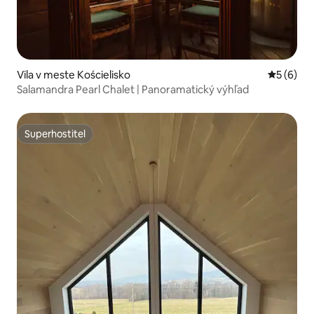
Vila v meste Kościelisko
Priemerné
5 (6)
Salamandra Pearl Chalet | Panoramatický výhľad
Superhostiteľ
Superhostiteľ