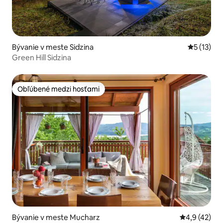
Bývanie v meste Sidzina
Priemerné
5 (13)
Green Hill Sidzina
Obľúbené medzi hosťami
Obľúbené medzi hosťami
Bývanie v meste Mucharz
Priemerné oh
4,9 (42)