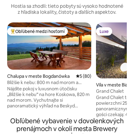
Hostia sa zhodli: tieto pobyty sú vysoko hodnotené
z hľadiska lokality, čistoty a ďalších aspektov.
Obľúbené medzi hosťami
Luxe
Najobľúbenejšie medzi hosťami
Luxe
Chalupa v meste Bogdanówka
Priemerné ohodnotenie 5 z 
5 (80)
Bližšie k nebu: 800 m nad morom a
Vila v meste Biały
vonkajšie kúpele
Nájdite pokoj v luxusnom útočisku
Grand Chalet
„Bližšie k nebu“ na hore Koskowa, 820 m
Grand Chalet to lu
nad morom. Vychutnajte si
powierzchni 250 m
panoramatický výhľad na Beskyd
panoramicznym wi
Wyspowy a Tatry z priestrannej terasy.
gości czekają: 4 klimatyzowane sypialnie,
Toto ekologické bývanie s rozlohou 88 m
Obľúbené vybavenie v dovolenkových
4 łazienki, jacuzzi
² je obklopené súkromným pozemkom s
gier z bilardem i PS
prenájmoch v okolí mesta Brewery
rozlohou 2 300 m ². Odpočiňte si v
gabinet do pracy 