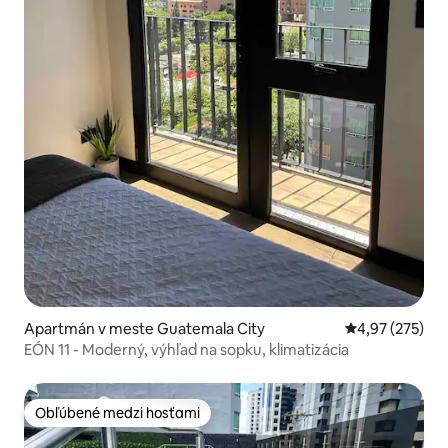
Apartmán v meste Guatemala City
Priemerné ohod
4,97 (275)
EÓN 11 - Moderný, výhľad na sopku, klimatizácia
Obľúbené medzi hosťami
Obľúbené medzi hosťami