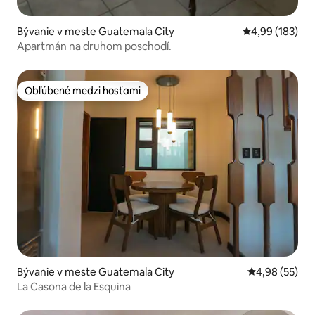
Bývanie v meste Guatemala City
Priemerné ohod
4,99 (183)
Apartmán na druhom poschodí.
Obľúbené medzi hosťami
Obľúbené medzi hosťami
Bývanie v meste Guatemala City
Priemerné oho
4,98 (55)
La Casona de la Esquina