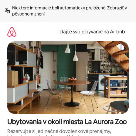
Preskočiť
Niektoré informácie boli automaticky preložené. 
Zobraziť v 
na
pôvodnom znení
obsah.
Dajte svoje bývanie na Airbnb
Ubytovania v okolí miesta La Aurora Zoo
Rezervujte si jedinečné dovolenkové prenájmy,