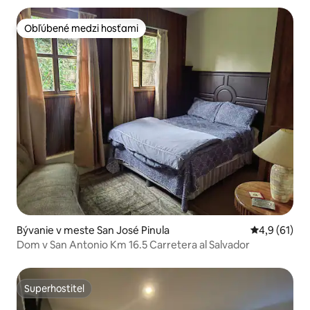
Obľúbené medzi hosťami
Obľúbené medzi hosťami
Bývanie v meste San José Pinula
Priemerné o
4,9 (61)
Dom v San Antonio Km 16.5 Carretera al Salvador
Superhostiteľ
Superhostiteľ