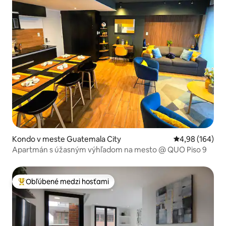
Kondo v meste Guatemala City
Priemerné ohod
4,98 (164)
Apartmán s úžasným výhľadom na mesto @ QUO Piso 9
Obľúbené medzi hosťami
Najobľúbenejšie medzi hosťami