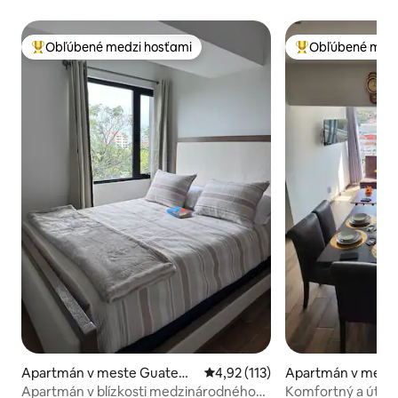
Obľúbené medzi hosťami
Obľúbené medz
Najobľúbenejšie medzi hosťami
Najobľúbenejšie 
Apartmán v meste Guatem
Priemerné ohodnotenie 4,92 z 5
4,92 (113)
Apartmán v mest
ala City
ala City
Apartmán v blízkosti medzinárodného
Komfortný a útuln