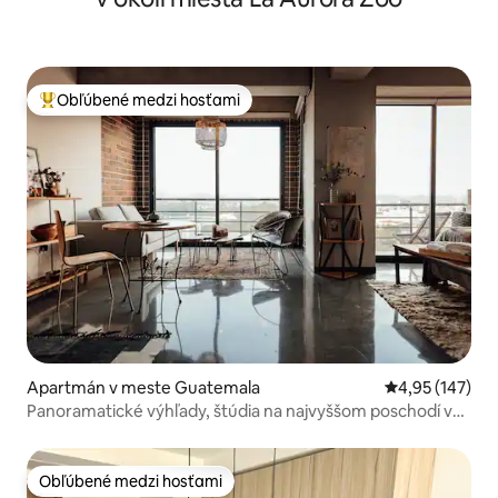
Obľúbené medzi hosťami
Najobľúbenejšie medzi hosťami
Apartmán v meste Guatemala
Priemerné ohod
4,95 (147)
Panoramatické výhľady, štúdia na najvyššom poschodí v
zóne 4
Obľúbené medzi hosťami
Obľúbené medzi hosťami