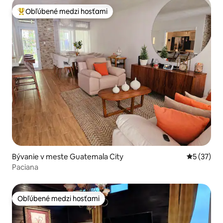
Obľúbené medzi hosťami
Najobľúbenejšie medzi hosťami
Bývanie v meste Guatemala City
Priemerné 
5 (37)
Paciana
Obľúbené medzi hosťami
Obľúbené medzi hosťami