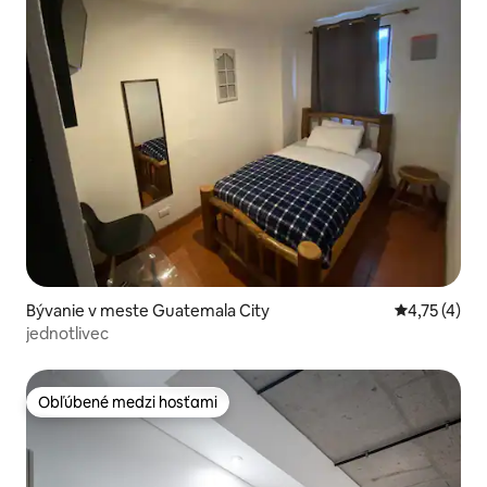
Bývanie v meste Guatemala City
Priemerné o
4,75 (4)
jednotlivec
Obľúbené medzi hosťami
Obľúbené medzi hosťami