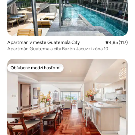
Apartmán v meste Guatemala City
Priemerné oho
4,85 (117)
Apartmán Guatemala city Bazén Jacuzzi zóna 10
Obľúbené medzi hosťami
Obľúbené medzi hosťami