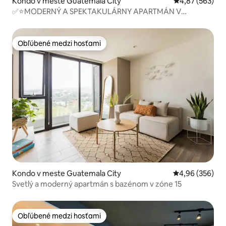
Kondo v meste Guatemala City
Priemerné ohod
4,87 (563)
✅⭐MODERNÝ A SPEKTAKULÁRNY APARTMÁN V
BLÍZKOSTI LETISKA⭐
Obľúbené medzi hosťami
Obľúbené medzi hosťami
Kondo v meste Guatemala City
Priemerné ohod
4,96 (356)
Svetlý a moderný apartmán s bazénom v zóne 15
Obľúbené medzi hosťami
Obľúbené medzi hosťami