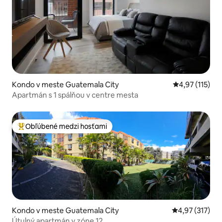
Kondo v meste Guatemala City
Priemerné oho
4,97 (115)
Apartmán s 1 spálňou v centre mesta
Obľúbené medzi hosťami
Najobľúbenejšie medzi hosťami
Kondo v meste Guatemala City
Priemerné ohod
4,97 (317)
Útulný apartmán v zóne 12