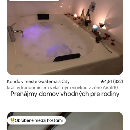
Kondo v meste Guatemala City
Priemerné ohod
4,81 (322)
krásny kondomínium s vlastným vírivkou v zóne Airali 10
Prenájmy domov vhodných pre rodiny
Obľúbené medzi hosťami
Najobľúbenejšie medzi hosťami