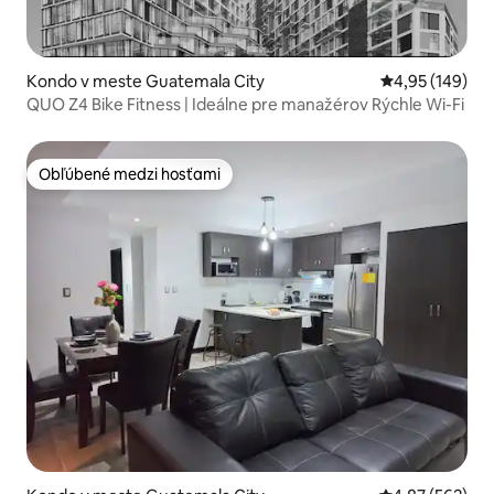
Kondo v meste Guatemala City
Priemerné ohod
4,95 (149)
QUO Z4 Bike Fitness | Ideálne pre manažérov Rýchle Wi-Fi
Obľúbené medzi hosťami
Obľúbené medzi hosťami