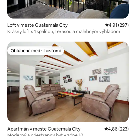
Loft v meste Guatemala City
Priemerné ohod
4,91 (297)
Krásny loft s 1 spálňou, terasou a malebným výhľadom
Obľúbené medzi hosťami
Obľúbené medzi hosťami
Apartmán v meste Guatemala City
Priemerné ohod
4,86 (223)
Moderný a priestranný byt v zóne 10