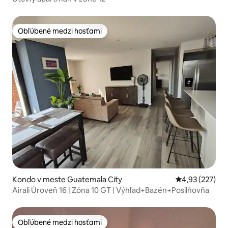
Obľúbené medzi hosťami
Obľúbené medzi hosťami
Kondo v meste Guatemala City
Priemerné ohod
4,93 (227)
Airali Úroveň 16 | Zóna 10 GT | Výhľad+Bazén+Posilňovňa
Obľúbené medzi hosťami
Obľúbené medzi hosťami