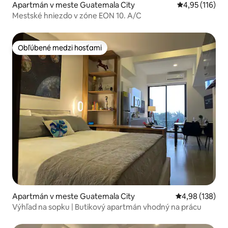
Apartmán v meste Guatemala City
Priemerné oho
4,95 (116)
Mestské hniezdo v zóne EON 10. A/C
Obľúbené medzi hosťami
Obľúbené medzi hosťami
Apartmán v meste Guatemala City
Priemerné ohod
4,98 (138)
Výhľad na sopku | Butikový apartmán vhodný na prácu