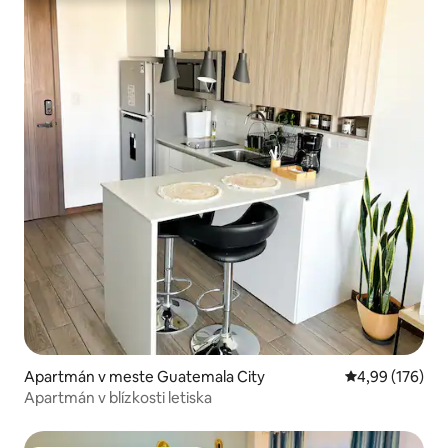
Apartmán v meste Guatemala City
Priemerné ohod
4,99 (176)
Apartmán v blízkosti letiska