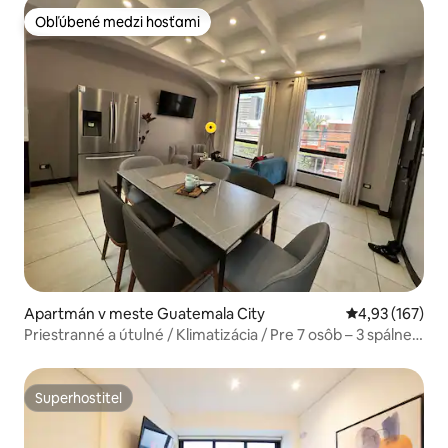
Obľúbené medzi hosťami
Obľúbené medzi hosťami
Apartmán v meste Guatemala City
Priemerné ohod
4,93 (167)
Priestranné a útulné / Klimatizácia / Pre 7 osôb – 3 spálne /
3 kúpeľne / MINIGOLF / 2
Superhostiteľ
Superhostiteľ