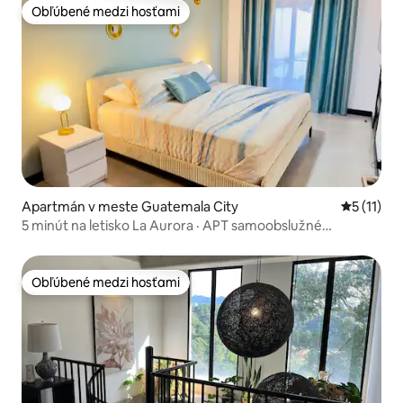
Obľúbené medzi hosťami
Obľúbené medzi hosťami
Apartmán v meste Guatemala City
Priemerné
5 (11)
5 minút na letisko La Aurora · APT samoobslužné
ubytovanie
Obľúbené medzi hosťami
Obľúbené medzi hosťami