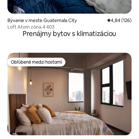
Bývanie v meste Guatemala City
Priemerné ohod
4,84 (126)
Loft Atom zóna.4 403
Prenájmy bytov s klimatizáciou
Obľúbené medzi hosťami
Obľúbené medzi hosťami