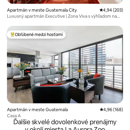
Apartmán v meste Guatemala City
Priemerné ohod
4,94 (203)
Luxusný apartmán Executive | Zona Viva s výhľadom na
sopku
Obľúbené medzi hosťami
Najobľúbenejšie medzi hosťami
Apartmán v meste Guatemala
Priemerné ohod
4,96 (168)
Casa A
Ďalšie skvelé dovolenkové prenájmy
v okolí miesta La Aurora Zoo