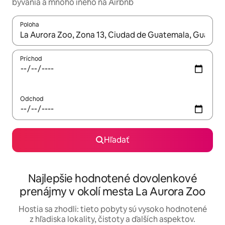
bývania a mnoho iného na Airbnb
Poloha
Keď budú výsledky k dispozícii, môžete si ich prechádzať pom
Príchod
Odchod
Hľadať
Najlepšie hodnotené dovolenkové
prenájmy v okolí mesta La Aurora Zoo
Hostia sa zhodli: tieto pobyty sú vysoko hodnotené
z hľadiska lokality, čistoty a ďalších aspektov.