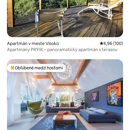
Apartmán v meste Visoko
Priemerné ohod
4,96 (100)
Apartmány PR'FIK – panoramatický apartmán s terasou
Obľúbené medzi hosťami
Najobľúbenejšie medzi hosťami