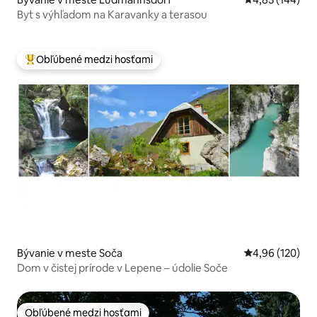
Byt s výhľadom na Karavanky a terasou
Obľúbené medzi hosťami
Najobľúbenejšie medzi hosťami
Bývanie v meste Soča
Priemerné ohod
4,96 (120)
Dom v čistej prírode v Lepene – údolie Soče
Obľúbené medzi hosťami