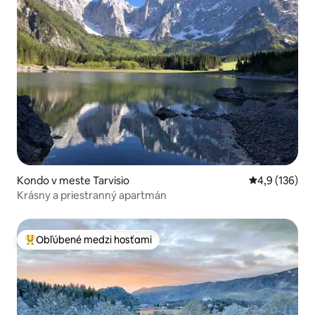
Kondo v meste Tarvisio
Priemerné oho
4,9 (136)
Krásny a priestranný apartmán
Obľúbené medzi hosťami
Najobľúbenejšie medzi hosťami