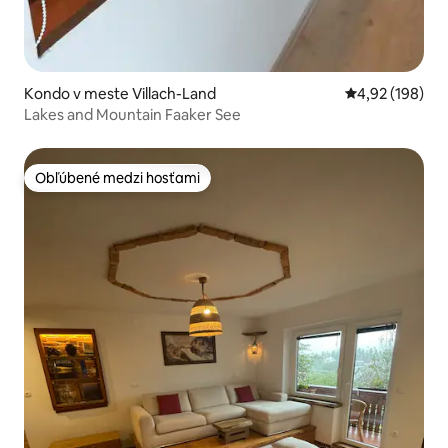
Kondo v meste Villach-Land
Priemerné ohod
4,92 (198)
Lakes and Mountain Faaker See
Obľúbené medzi hosťami
Obľúbené medzi hosťami