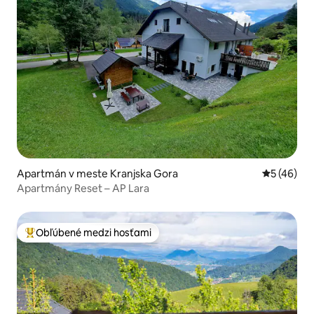
Apartmán v meste Kranjska Gora
Priemerné 
5 (46)
Apartmány Reset – AP Lara
Obľúbené medzi hosťami
Najobľúbenejšie medzi hosťami