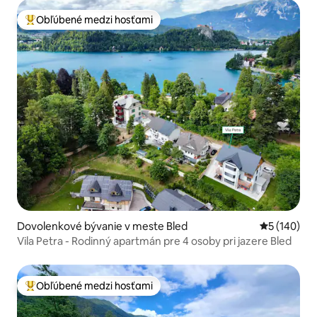
Obľúbené medzi hosťami
Najobľúbenejšie medzi hosťami
Dovolenkové bývanie v meste Bled
Priemerné o
5 (140)
Vila Petra - Rodinný apartmán pre 4 osoby pri jazere Bled
Obľúbené medzi hosťami
Najobľúbenejšie medzi hosťami