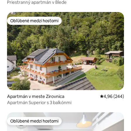
Priestranný apartmán v Blede
Obľúbené medzi hosťami
Obľúbené medzi hosťami
Apartmán v meste Zirovnica
Priemerné ohod
4,96 (244)
Apartmán Superior s 3 balkónmi
Obľúbené medzi hosťami
Obľúbené medzi hosťami