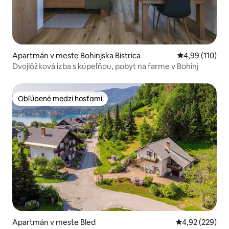
Apartmán v meste Bohinjska Bistrica
Priemerné ohod
4,99 (110)
Dvojlôžková izba s kúpeľňou, pobyt na farme v Bohinj
Obľúbené medzi hosťami
Obľúbené medzi hosťami
Apartmán v meste Bled
Priemerné ohod
4,92 (229)