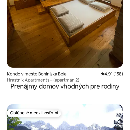
Kondo v meste Bohinjska Bela
Priemerné oho
4,91 (158)
Hrastnik Apartments – (apartmán 2)
Prenájmy domov vhodných pre rodiny
Obľúbené medzi hosťami
Obľúbené medzi hosťami