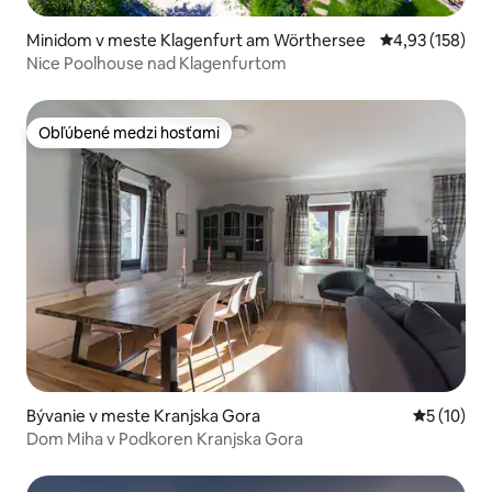
Minidom v meste Klagenfurt am Wörthersee
Priemerné ohod
4,93 (158)
Nice Poolhouse nad Klagenfurtom
Obľúbené medzi hosťami
Obľúbené medzi hosťami
Bývanie v meste Kranjska Gora
Priemerné 
5 (10)
Dom Miha v Podkoren Kranjska Gora