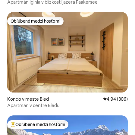
Apartmán Iginla v blízkosti jazera Faakersee
Obľúbené medzi hosťami
Obľúbené medzi hosťami
Kondo v meste Bled
Priemerné ohod
4,94 (306)
Apartmán v centre Bledu
Obľúbené medzi hosťami
Najobľúbenejšie medzi hosťami