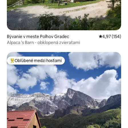
Bývanie v meste Polhov Gradec
Priemerné ohod
4,97 (154)
Alpaca 's Barn - obklopená zvieratami
Obľúbené medzi hosťami
Najobľúbenejšie medzi hosťami