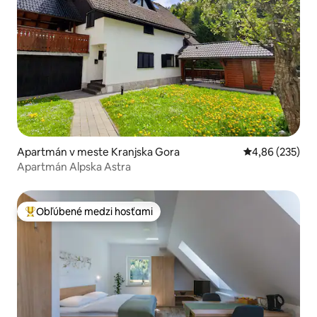
Apartmán v meste Kranjska Gora
Priemerné ohod
4,86 (235)
Apartmán Alpska Astra
Obľúbené medzi hosťami
Najobľúbenejšie medzi hosťami