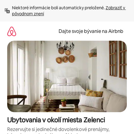
Preskočiť
Niektoré informácie boli automaticky preložené. 
Zobraziť v 
na
pôvodnom znení
obsah.
Dajte svoje bývanie na Airbnb
Ubytovania v okolí miesta Zelenci
Rezervujte si jedinečné dovolenkové prenájmy,