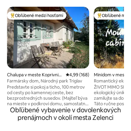
Obľúbené medzi hosťami
Obľúbené medz
Najobľúbenejšie medzi hosťami
Najobľúbenejšie 
Chalupa v meste Koprivnik
Priemerné ohodnotenie 4,99 z 5
4,99 (168)
Minidom v meste B
v Bohinju
Farmársky dom, Národný park Triglav
Romantický ekolog
mimo civilizácie
Predstavte si pokoj a ticho, 100 metrov
ŽIVOT MIMO SIETE
od cesty po kamennej ceste, bez
ekologický únik Od
bezprostredných susedov. (Majiteľ býva
zamilujte sa do j
na mieste v podkroví domu, samostatný
Táto ručne postav
Obľúbené vybavenie v dovolenkových
vchod). Priestory na sedenie v okolí
na 1,5 akroch sú
domu ponúkajú rôzne krásne výhľady
vyzýva vás, aby ste
prenájmoch v okolí mesta Zelenci
Ranný východ slnka, tienisté južné
bývania mimo siete
posedenie, ale v zime slnečno! Obedový/
solárne sprchy, vo