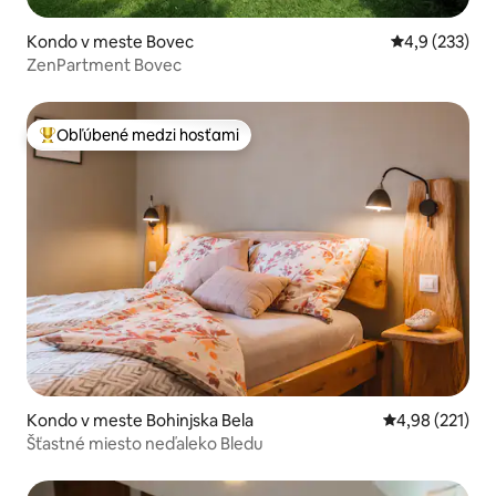
Kondo v meste Bovec
Priemerné oho
4,9 (233)
ZenPartment Bovec
Obľúbené medzi hosťami
Najobľúbenejšie medzi hosťami
Kondo v meste Bohinjska Bela
Priemerné ohod
4,98 (221)
Šťastné miesto neďaleko Bledu