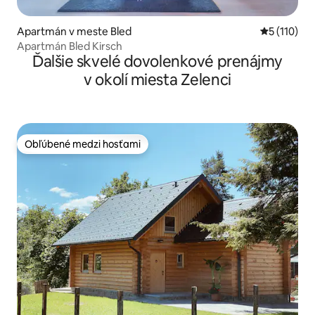
Apartmán v meste Bled
Priemerné 
5 (110)
Apartmán Bled Kirsch
Ďalšie skvelé dovolenkové prenájmy
v okolí miesta Zelenci
Obľúbené medzi hosťami
Obľúbené medzi hosťami