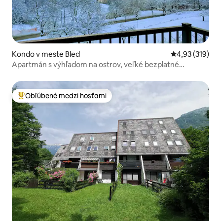
Kondo v meste Bled
Priemerné ohod
4,93 (319)
Apartmán s výhľadom na ostrov, veľké bezplatné
parkovanie
Obľúbené medzi hosťami
Najobľúbenejšie medzi hosťami