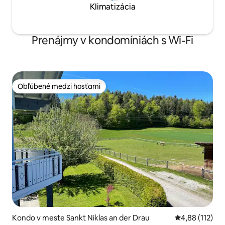
Klimatizácia
Prenájmy v kondomíniách s Wi-Fi
Obľúbené medzi hosťami
Obľúbené medzi hosťami
Kondo v meste Sankt Niklas an der Drau
Priemerné oho
4,88 (112)