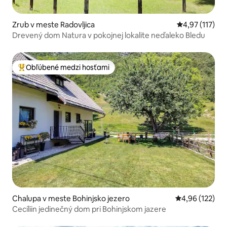
Zrub v meste Radovljica
Priemerné oho
4,97 (117)
Drevený dom Natura v pokojnej lokalite neďaleko Bledu
Obľúbené medzi hosťami
Najobľúbenejšie medzi hosťami
Chalupa v meste Bohinjsko jezero
Priemerné ohod
4,96 (122)
Cecíliin jedinečný dom pri Bohinjskom jazere