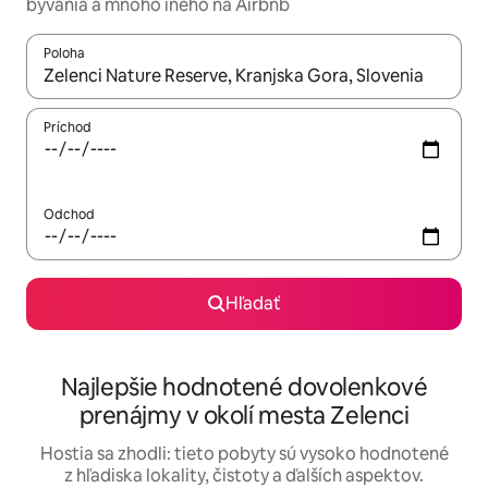
bývania a mnoho iného na Airbnb
Poloha
Keď budú výsledky k dispozícii, môžete si ich prechádzať pom
Príchod
Odchod
Hľadať
Najlepšie hodnotené dovolenkové
prenájmy v okolí mesta Zelenci
Hostia sa zhodli: tieto pobyty sú vysoko hodnotené
z hľadiska lokality, čistoty a ďalších aspektov.