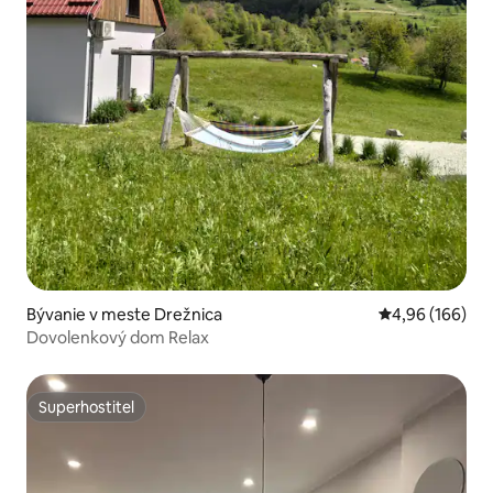
Bývanie v meste Drežnica
Priemerné ohod
4,96 (166)
Dovolenkový dom Relax
Superhostiteľ
Superhostiteľ