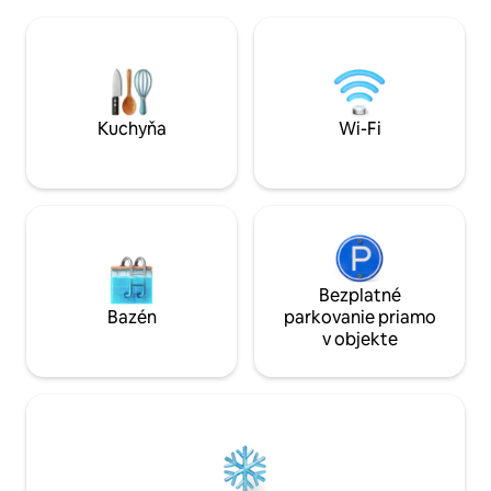
jedálenský stôl orientovaný na západ v
hviezd ďaleko od 
tieni starej hrušky. Temné hviezdne noci,
Osamotené v srdc
mesačné alebo Mliečna dráha, tiché
Triglav, obklopen
alebo zvieracie zvuky! Dedinský život je
divočinou, voľne ž
10-minútová prechádzka po lúke. V lete
úchvatnými vrcho
sa v útulnom tradičnom bare/kaviarni
jazerom. POSLED
podávajú domáce jedlá.
MOŽNÉ ABSOLVOV
Kuchyňa
Wi-Fi
DOPRAVOU
Bezplatné
Bazén
parkovanie priamo
v objekte