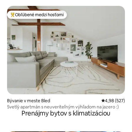
lokalite
Obľúbené medzi hosťami
Najobľúbenejšie medzi hosťami
Bývanie v meste Bled
Priemerné ohod
4,98 (527)
Svetlý apartmán s neuveriteľným výhľadom na jazero :)
Prenájmy bytov s klimatizáciou