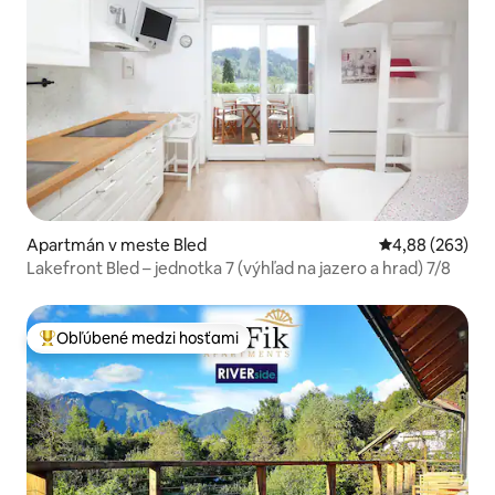
Apartmán v meste Bled
Priemerné ohod
4,88 (263)
Lakefront Bled – jednotka 7 (výhľad na jazero a hrad) 7/8
Obľúbené medzi hosťami
Najobľúbenejšie medzi hosťami